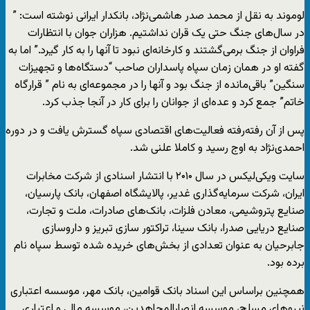
لوموند به نقل از محمد صدر هاشمی‌نژاد، بانکدار ایرانی نوشته است: ”
در سال‌های جنگ حتی یک قران نداشتیم. هزاران جوان با انتظارات
فراوان از جنگ برمی‌گشتند و کارخانه‌ای نبود تا آنها را به کار گیرد.” اما به
گفته او در همان زمان سپاه پاسداران صاحب “دستگاه‌ها و تجهیزات
سنگین” باقی‌مانده از جنگ بود و آنها را در مجموعه‌ای به نام ” قرارگاه
خاتم” جمع کرد و عده‌ای از جوانان را برای کار در آنجا جذب کرد.
پس از آن رفته‌رفته فعالیت‌های اقتصادی سپاه گسترش یافت و در دوره
احمدی‌نژاد به اوج رسید و کاملا علنی شد.
سایت ویکی‌لیکس در سال ۲۰۱۰ با انتشار اسنادی از شرکت مخابرات
ایران، شرکت سرمایه‌گذاری غدیر، پالایشگاه اصفهان، بانک پارسیان،
صنایع پتروشیمی، معادن فلزات، بانک‌های صادرات، ملت و تجارت،
صنایع دریایی صدرا، بانک سینا، تراکتور سازی تبریز و داروسازی
جابرحیان به عنوان تعدادی از بخش‌های خریده شده توسط سپاه نام
برده بود.
همچنین براساس این اسناد بانک قوامین، بانک مهر، موسسه اعتباری
نیروهای مسلح، موسسه انصارالمجاهدین، موسسه مالی و اعتباری