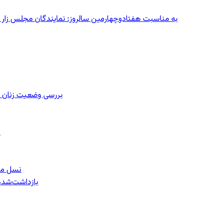
به مناسبت هفتادوچهارمین سالروز: نمایندگان مجلس زار می‌زدند/ تهران در آتش؛ ۳۰ تیر
بررسی وضعیت زنان ز
ب
نسل معل
۱۵۹ بازداشت‌ش