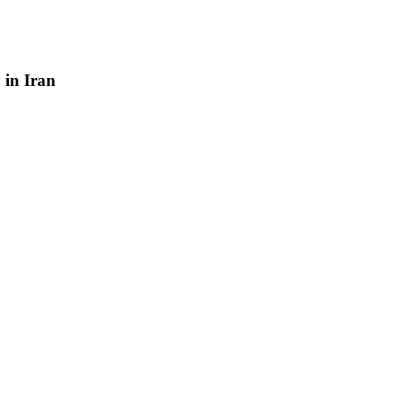
y
in
Iran