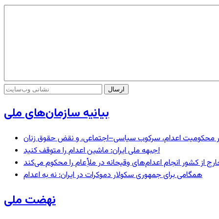
بیانیه سازمان‌های ملی
– در محکومیت اعدام، سرکوب سیاسی–اجتماعی، و نقض حقوق زنان
جبهه ملی ایران: ماشین اعدام را متوقف کنید!
رج از کشور انجام اعدام‌های وقیحانه در ملأِعام را محکوم می‌کند
همگامی برای جمهوری سکولار دموکرات در ایران: نه به اعدام
نهضت ملی