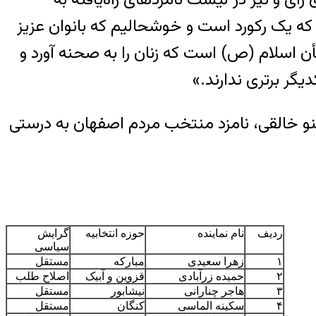
ای اسلامی راه یافتند که یک رکورد است و خوشحالیم که بانوان عزیز
أن اسلام (ص) است که زنان را به صحنه آورد و
گر برتری ندارند.»
مروز ۱۷ نفر اعلام شده و هنوز تکلیف مینو خالقی، نامزد منتخب مردم اصفهان به درستی
ردیف
نام نماینده
حوزه انتخابیه
گرایش
سیاسی
۱
زهرا سعیدی
مبارکه
مستقل
۲
حمیده زرآبادی
قزوین و آبیک
اصلاح طلب
۳
هاجر چنارانی
نیشابور
مستقل
۴
سکینه الماسی
کنگان
مستقل