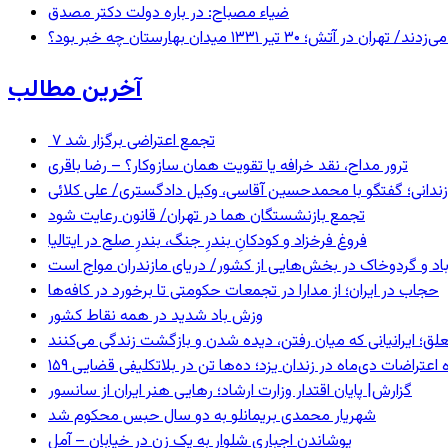
ضیاء مصباح: در باره دولت دکتر مصدق
 ۱۳۳۱ میدان بهارستان چه خبر بود؟
آخرین مطالب
۷ تجمع اعتراضی برگزار شد
ترور مداح، نقد خرافه یا تقویت همان سازوکار؟ – رضا باقری
ندانی؛ گفتگو با محمدحسین آقاسی، وکیل دادگستری/ علی کلائی
تجمع بازنشستگان هما در تهران/ قانون رعایت شود
فروغ فرخزاد و کودکانِ بندرِ جنگ، بندرِ صلح در ایتالیا
اد و گردوخاک در بخش‌هایی از کشور/ دریای مازندران مواج است
حجاب در ایران؛ از مدارا در تجمعات حکومتی تا برخورد در کافه‌ها
وزش باد شدید در همه نقاط کشور
ق؛ ایرانیانی که میان رفتن، دیده شدن و بازگشت زندگی می‌کنند
ده اعتراضات دی‌ماه در زندان یزد؛ ده‌ها تن در بلاتکلیفی قضایی
گزارش| پایان اقتدار وزارت ارشاد؛ رهایی هنر ایران از سانسور
شهریار محمدی بریمانلو به دو سال حبس محکوم شد
پوشاندن اجباری شلوار به یک زن در خیابان – آمل