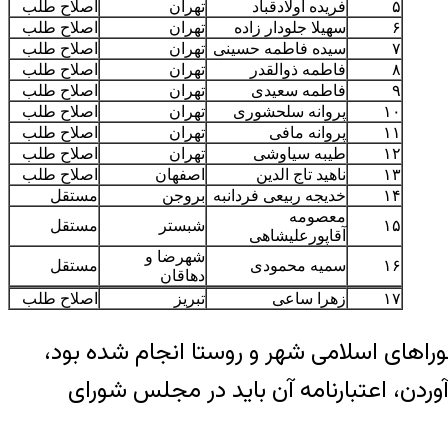
۵
فریده اولادقباد
تهران
اصلاح طلب
۶
سهیلا جلودار زاده
تهران
اصلاح طلب
۷
سیده فاطمه حسینی
تهران
اصلاح طلب
۸
فاطمه ذوالقدر
تهران
اصلاح طلب
۹
فاطمه سعیدی
تهران
اصلاح طلب
۱۰
پروانه سلحشوری
تهران
اصلاح طلب
۱۱
پروانه مافی
تهران
اصلاح طلب
۱۲
طیبه سیاوشی
تهران
اصلاح طلب
۱۳
ناهید تاج الدین
اصفهان
اصلاح طلب
۱۴
خدیجه ربیعی فردانبه
بروجن
مستقل
معصومه
۱۵
شبستر
مستقل
آقاپور‌علیشاهی
شهرضا و
۱۶
سمیه محمودی
مستقل
دهاقان
۱۷
زهرا ساعی
تبریز
اصلاح طلب
وراهای اسلامی شهر و روستا انجام شده بود،
وردن، اعتبارنامه آن باید در مجلس شورای