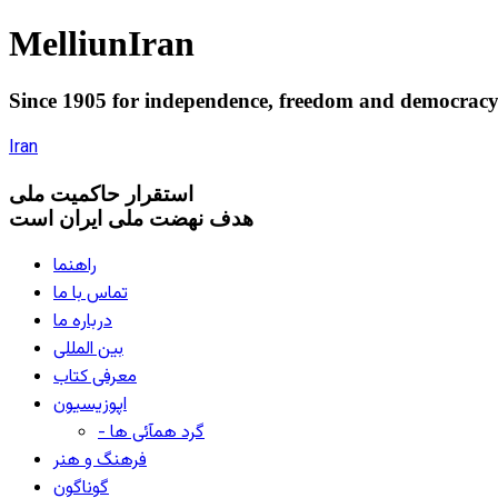
Melliun
Iran
Since 1905 for
independence
,
freedom
and
democrac
Iran
استقرار
حاکميت ملی
هدف نهضت ملی ایران است
راهنما
تماس با ما
درباره ما
بین المللی
معرفی کتاب
اپوزیسیون
- گرد همآئی ها
فرهنگ و هنر
گوناگون