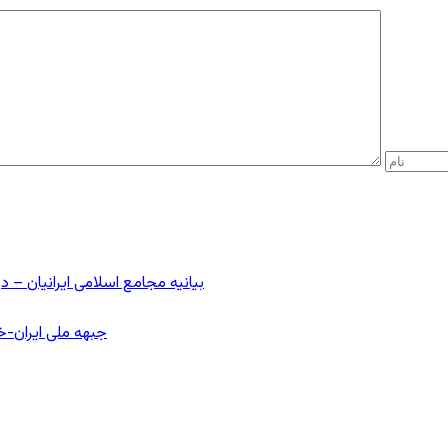
بیانیه مجامع اسلامی ایرانیان 
جبهه ملی ایران-خا