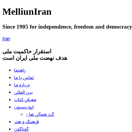
Melliun
Iran
Since 1905 for
independence
,
freedom
and
democrac
Iran
استقرار
حاکميت ملی
هدف نهضت ملی ایران است
راهنما
تماس با ما
درباره ما
بین المللی
معرفی کتاب
اپوزیسیون
- گرد همآئی ها
فرهنگ و هنر
گوناگون