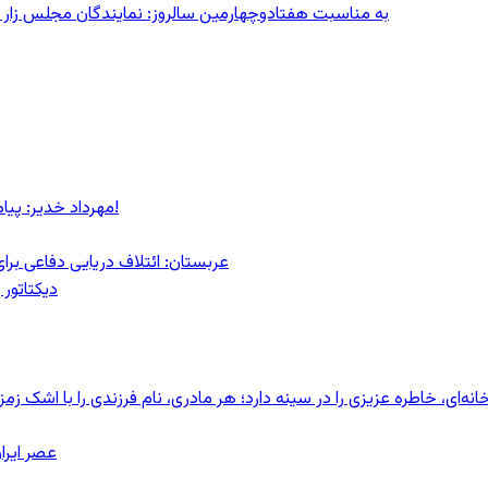
به مناسبت هفتادوچهارمین سالروز: نمایندگان مجلس زار می‌زدند/ تهران در آتش؛ ۳۰ تیر
مهرداد خدیر: پیام روشن پزشکیان در گفت‌و‌گوی تصویری با مرد نامرئی: من هستم!
عربستان: ائتلاف دریایی دفاعی بر
دیکتاتور 
ای، خاطره عزیزی را در سینه دارد؛ هر مادری، نام فرزندی را با اشک زمز
عصر ایرا