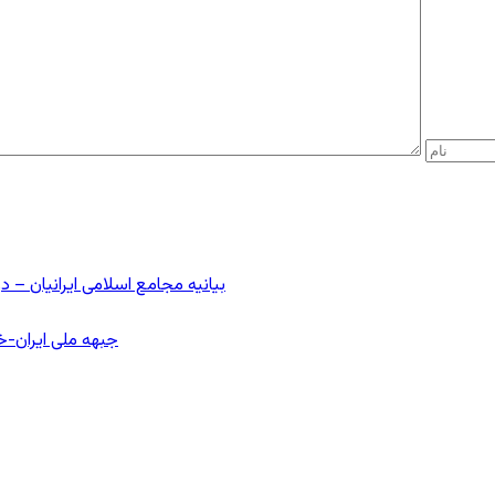
بیانیه مجامع اسلامی ایرانیان 
جبهه ملی ایران-خا