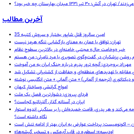
 ۱۳۳۱ میدان بهارستان چه خبر بود؟
آخرین مطالب
35 امین سالروز قتل شاپور بختیار و سروش کتیبه
تهران: توافق با عمان به معنای بازگشایی تنگه هرمز نیست
خبر «وخامت حال» مجتبی خامنه‌ای در بالاترین سطوح نظام
مهرزاد بروجردی: آنچه ترور پدرم درباره جنگ ایران به من آموخت
ای مقابله با تهدیدهای منطقه‌ای و حفاظت از کشتیرانی تشکیل شد
و دیکتاتوری (ترجمه از آلمانی) + متن آلمانی + متن انگلیسی نوشته
‌امواجِ گرانشی وساختارِ کیهان
فردای پیروزی؛ دشوارترین فصل یک ملت
ایران در آستانه گذار، آلترناتیو کجاست؟
مه می‌کند و هر پدری، قامت خمیده‌اش را بر سنگینی اندوه استوار
نگاه داشته است؟
ن – اکونومیست: پرداخت عوارض به ایران بهتر از ادامه تنش است
«اودیسه»؛ اسطوره در قاب آی‌مکس و تسخیر گیشه‌ها