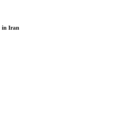
y
in
Iran