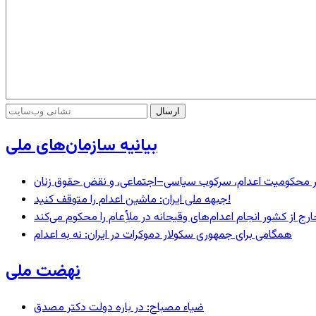
بیانیه سازمان‌های ملی
– در محکومیت اعدام، سرکوب سیاسی–اجتماعی، و نقض حقوق زنان
جبهه ملی ایران: ماشین اعدام را متوقف کنید!
رج از کشور انجام اعدام‌های وقیحانه در ملأِعام را محکوم می‌کند
همگامی برای جمهوری سکولار دموکرات در ایران: نه به اعدام
نهضت ملی
ضیاء مصباح: در باره دولت دکتر مصدق