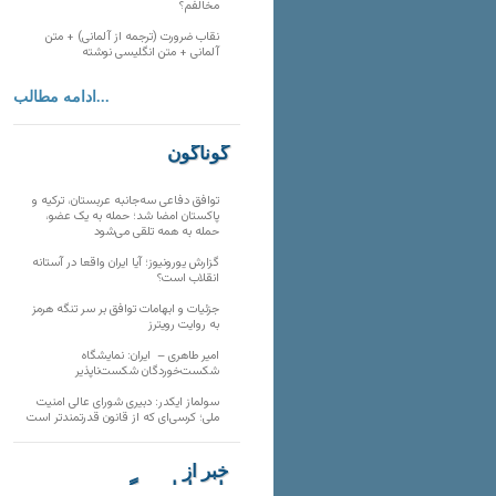
مخالفم؟
نقاب ضرورت (ترجمه از آلمانی) + متن
آلمانی + متن انگلیسی نوشته
ادامه مطالب...
گوناگون
توافق دفاعی سه‌جانبه عربستان، ترکیه و
پاکستان امضا شد؛ حمله به یک عضو،
حمله به همه تلقی می‌شود
گزارش یورونیوز؛ آیا ایران واقعا در آستانه
انقلاب است؟
جزئیات و ابهامات توافق بر سر تنگه هرمز
به روایت رویترز
امیر طاهری – ایران: نمایشگاه
شکست‌خوردگان شکست‌ناپذیر
سولماز ایکدر: دبیری شورای عالی امنیت
ملی؛ کرسی‌ای که از قانون قدرتمندتر است
خبر از
تارنماهای دیگر