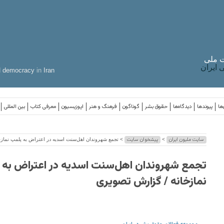
 ملی
ایران
d
democracy
in
Iran
ها
پیوندها
دیدگاه‌ها
حقوق بشر
گوناگون
فرهنگ و هنر
اپوزیسیون
معرفی کتاب
بین المللی
سایت ملیون ایران
پیشخوان سایت
>
> تجمع شهروندان اهل‌سنت اسدیه در اعتراض به پلمپ نماز
تجمع شهروندان اهل‌سنت اسدیه در اعتراض به 
نمازخانه / گزارش تصویری