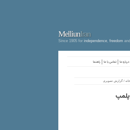
Melliun
Iran
Since 1905 for
independence
,
freedom
an
درباره ما
تماس با ما
راهنما
خانه / گزارش تصویری
پلمپ