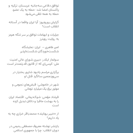
توافق دفاعی سه‌جانبه عربستان، ترکیه و
پاکستان امضا شد؛ حمله به یک عضو،
حمله به همه تلقی می‌شود
گزارش یورونیوز؛ آیا ایران واقعا در آستانه
انقلاب است؟
جزئیات و ابهامات توافق بر سر تنگه هرمز
به روایت رویترز
امیر طاهری – ایران: نمایشگاه
شکست‌خوردگان شکست‌ناپذیر
سولماز ایکدر: دبیری شورای عالی امنیت
ملی؛ کرسی‌ای که از قانون قدرتمندتر است
برگزاری مراسم یادبود شاپور بختیار در
سی‌وپنجمین سالگرد قتل او
شهر در خاموشی؛ قبض‌های نجومی و
موتور برق یک میلیارد تومانی
فرشاد مؤمنی: شوک‌درمانی، اقتصاد ایران
را به بهشت مافیا و دلالان تبدیل کرده
است
از «خیبر یونایتد» محمدباقر خرازی چه به
یاد داریم؟
بازنشر نوشته معروف مصطفی رحیمی در
دوران انقلاب: چرا با جمهوری اسلامی