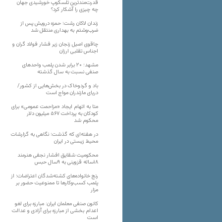
قدرت‌مندترین تلسکوپ خورشیدی جهان
چه چیزی را آشکار کرد؟
زندان لاکان رشت؛ حمزه درویش پس از
ضرب‌وشتم به بهداری منتقل شد
چاقوی اصیل زنجان زیر فشار فولاد گران و
اجناس تقلبی ارزان
مشهد؛ ۲۰ برابر شدن پلمب واحدهای
صنفی نسبت به سال گذشته
باد و گردوخاک در بخش‌هایی از کشور/
دریای مازندران مواج است
متا به اتهام ایجاد «مزاحمت عمومی» برای
کودکان به پرداخت ۵۶۷ میلیون دلار
محکوم شد
در هفته‌ای که گذشت؛ نگاهی به گزارشات
محیط زیستی در ایران
محکومیت شقایق افشار نجفی هنرمند
۱۸ساله قزوینی به ۹سال حبس
رنج خانواده‌های کشته‌شدگان اعتراضات؛ از
پلمب کسب‌وکارها تا ممنوعیت حضور بر
مزار
کانون صنفی معلمان ایران: مبارزه برای لغو
اعدام بخشی از مبارزه برای آزادی و عدالت
است