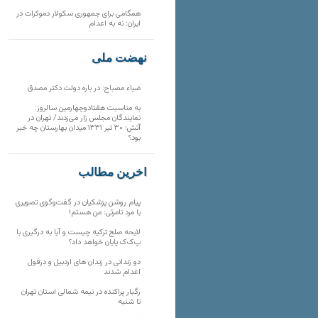
همگامی برای جمهوری سکولار دموکرات در
ایران: نه به اعدام
نهضت ملی
ضیاء مصباح: در باره دولت دکتر مصدق
به مناسبت هفتادوچهارمین سالروز:
نمایندگان مجلس زار می‌زدند/ تهران در
آتش؛ ۳۰ تیر ۱۳۳۱ میدان بهارستان چه خبر
بود؟
آخرین مطالب
پیام روشن پزشکیان در گفت‌و‌گوی تصویری
با مرد نامرئی: من هستم!
لایحه صلح ترکیه چیست و آیا به درگیری با
پ‌ک‌ک پایان خواهد داد؟
دو زندانی در زندان های اردبیل و دزفول
اعدام شدند
رگبار پراکنده در نیمه شمالی استان تهران
تا شنبه