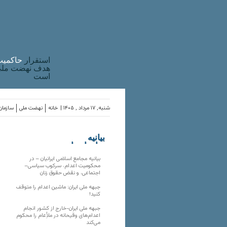
استقرار
حاکميت
هدف نهضت ملی 
است
شنبه, ۱۷ مرداد , ۱۴۰۵ |
خانه
نهضت ملی
سازمان‌
بیانیه
سازمان‌های
ملی
بیانیه مجامع اسلامی ایرانیان – در
محکومیت اعدام، سرکوب سیاسی–
اجتماعی، و نقض حقوق زنان
جبهه ملی ایران: ماشین اعدام را متوقف
کنید!
جبهه ملی ایران-خارج از کشور انجام
اعدام‌های وقیحانه در ملأِعام را محکوم
می‌کند