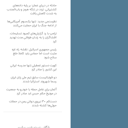
حادثه در دریای عمان؛ بر پایه داده‌های
کشتیرانی، تردد در تنگه هرمز و باب‌المندب
به شدت کاهش یافت
نظرسنجی جدید: تنها یک‌سوم آمریکایی‌ها
از ادامه جنگ با ایران حمایت می‌کنند
ترامپ با رد گزارش‌های کمبود تسلیحات،
افشاگران را به زندان طولانی مدت تهدید
کرد
رئیس‌ جمهوری اسرائیل: نقشه راه غزه
مثبت است اما حماس باید کاملا خلع
سلاح شود
کویت دستور تعطیلی تنها مدرسه ایرانی
این کشور را صادر کرد
دو فوتبالیست سابق تیم ملی زنان ایران
رسما شهروند استرالیا شدند
آلمان برای عامل حمله با خودرو به جمعیت
در مونیخ حکم حبس ابد صادر کرد
دست‌کم ۳۰ نیروی دولتی یمن در حملات
حوثی‌ها کشته شدند
بایگانی نسخه قدیم سایت