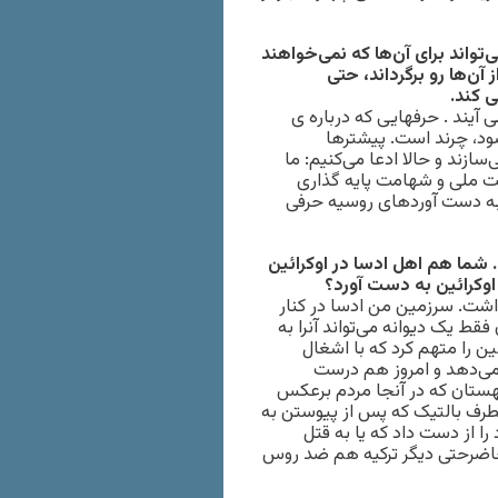
تواند برای آن‌ها که نمی‌خواهند
 آن‌ها رو برگرداند، حتی
ی کند.
ی آیند . حرفهایی که درباره ی
شود، چرند است. پیشترها
زند و حالا ادعا می‌کنیم: ما
ت ملی و شهامت پایه گذاری
 به دست آوردهای روسیه حرفی
اندن کریمه آغاز شد. شما هم اهل ادسا در اوکرائین
اوکرائین به دست آورد؟
دت بر من تأثیر گذاشت. سرزمین من ادسا در کنار
قط یک دیوانه می‌تواند آنرا به
ورد. ایوان ایلین فیلسوف روس در سال ۱۹۴۹ استالین را متهم کرد که با اشغال
می‌دهد و امروز هم درست
هستان که در آنجا مردم برعکس
نطرف بالتیک که پس از پیوستن به
کری خود را از دست داد که یا به قتل
ل حاضرحتی دیگر ترکیه هم ضد روس