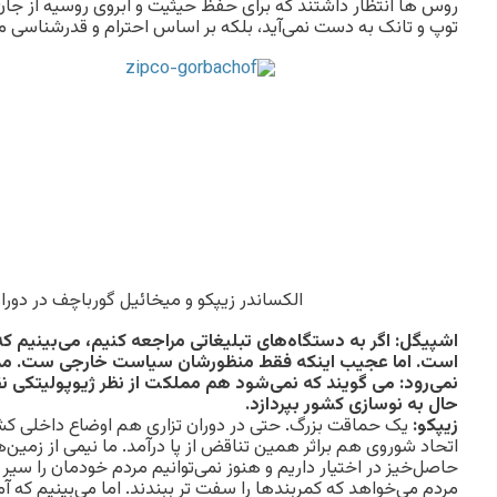
روس ها انتظار داشتند که برای حفظ حیثیت و آبروی روسیه از جان خ
توپ و تانک به دست نمی‌آید، بلکه بر اساس احترام و قدرشناسی 
الکساندر زیپکو و میخائیل گورباچف در دورا
اشپیگل: اگر به دستگاه‌های تبلیغاتی مراجعه کنیم، می‌بینیم 
است. اما عجیب اینکه فقط منظورشان سیاست خارجی ست. مد
نمی‌رود: می گویند که نمی‌شود هم مملکت از نظر ژیوپولیتکی 
حال به نوسازی کشور بپردازد.
زیپکو:
یک حماقت بزرگ. حتی در دوران تزاری هم اوضاع داخلی کش
اتحاد شوروی هم براثر همین تناقض از پا درآمد. ما نیمی از زمین‌ها
حاصل‌خیز در اختیار داریم و هنوز نمی‌توانیم مردم خودمان را سیر ک
مردم می‌خواهد که کمربندها را سفت تر ببندند. اما می‌بینیم که آمر