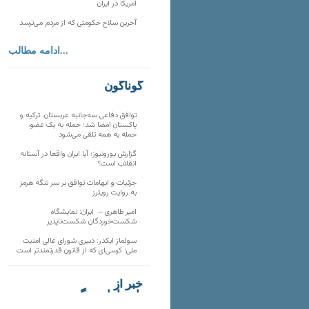
امریکا در ایران
آخرین سلاح حکومتی که از مردم می‌ترسد
ادامه مطالب...
گوناگون
توافق دفاعی سه‌جانبه عربستان، ترکیه و
پاکستان امضا شد؛ حمله به یک عضو،
حمله به همه تلقی می‌شود
گزارش یورونیوز؛ آیا ایران واقعا در آستانه
انقلاب است؟
جزئیات و ابهامات توافق بر سر تنگه هرمز
به روایت رویترز
امیر طاهری – ایران: نمایشگاه
شکست‌خوردگان شکست‌ناپذیر
سولماز ایکدر: دبیری شورای عالی امنیت
ملی؛ کرسی‌ای که از قانون قدرتمندتر است
خبر از
تارنماهای دیگر