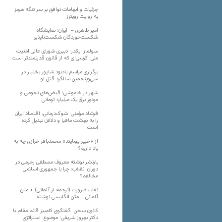
جزئیات و ابهامات توافق بر سر تنگه هرمز
به روایت رویترز
امیر طاهری – ایران: نمایشگاه
شکست‌خوردگان شکست‌ناپذیر
سولماز ایکدر: دبیری شورای عالی امنیت
ملی؛ کرسی‌ای که از قانون قدرتمندتر است
برگزاری مراسم یادبود شاپور بختیار در
سی‌وپنجمین سالگرد قتل او
شهر در خاموشی؛ قبض‌های نجومی و
موتور برق یک میلیارد تومانی
فرشاد مؤمنی: شوک‌درمانی، اقتصاد ایران
را به بهشت مافیا و دلالان تبدیل کرده
است
از «خیبر یونایتد» محمدباقر خرازی چه به
یاد داریم؟
بازنشر نوشته معروف مصطفی رحیمی در
دوران انقلاب: چرا با جمهوری اسلامی
مخالفم؟
نقاب ضرورت (ترجمه از آلمانی) + متن
آلمانی + متن انگلیسی نوشته
کانون سخن: گفتگوی کامبیز قائم مقام با
دکتر بهروز شریفی؛ موضوع: استراتژی