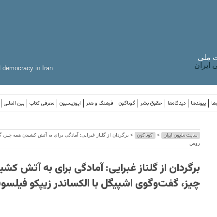
 ملی
ایران
d
democracy
in
Iran
ها
پیوندها
دیدگاه‌ها
حقوق بشر
گوناگون
فرهنگ و هنر
اپوزیسیون
معرفی کتاب
بین المللی
سایت ملیون ایران
گوناگون
>
> برگردان از گلناز غبرایی: آمادگی برای به آتش کشیدن همه چیز، 
روس
برگردان از گلناز غبرایی: آمادگی برای به آتش ک
چیز، گفت‌وگوی اشپیگل با الکساندر زیپکو فیلس