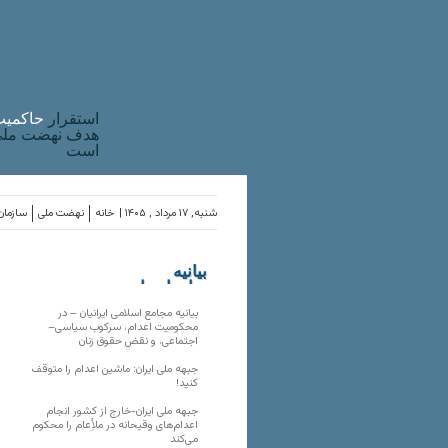
استقرار
حاکميت
هدف نهضت ملی 
است
شنبه, ۱۷ مرداد , ۱۴۰۵ |
خانه
نهضت ملی
سازمان‌
بیانیه
سازمان‌های
ملی
بیانیه مجامع اسلامی ایرانیان – در
محکومیت اعدام، سرکوب سیاسی–
اجتماعی، و نقض حقوق زنان
جبهه ملی ایران: ماشین اعدام را متوقف
کنید!
جبهه ملی ایران-خارج از کشور انجام
اعدام‌های وقیحانه در ملأِعام را محکوم
می‌کند