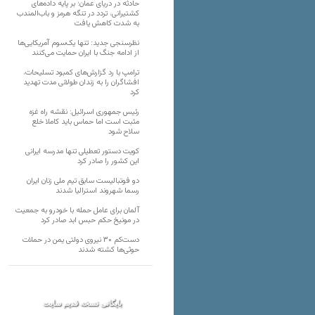
حادثه در دریای عمان؛ بر پایه داده‌های
کشتیرانی، تردد در تنگه هرمز و باب‌المندب
به شدت کاهش یافت
نظرسنجی جدید: تنها یک‌سوم آمریکایی‌ها
از ادامه جنگ با ایران حمایت می‌کنند
ترامپ با رد گزارش‌های کمبود تسلیحات،
افشاگران را به زندان طولانی مدت تهدید
کرد
رئیس‌ جمهوری اسرائیل: نقشه راه غزه
مثبت است اما حماس باید کاملا خلع
سلاح شود
کویت دستور تعطیلی تنها مدرسه ایرانی
این کشور را صادر کرد
دو فوتبالیست سابق تیم ملی زنان ایران
رسما شهروند استرالیا شدند
آلمان برای عامل حمله با خودرو به جمعیت
در مونیخ حکم حبس ابد صادر کرد
دست‌کم ۳۰ نیروی دولتی یمن در حملات
حوثی‌ها کشته شدند
بایگانی نسخه قدیم سایت