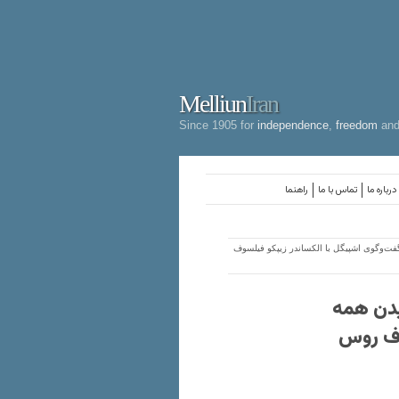
Melliun
Iran
Since 1905 for
independence
,
freedom
an
درباره ما
تماس با ما
راهنما
گفت‌وگوی اشپیگل با الکساندر زیپکو فیلسوف
شیدن همه
وف روس