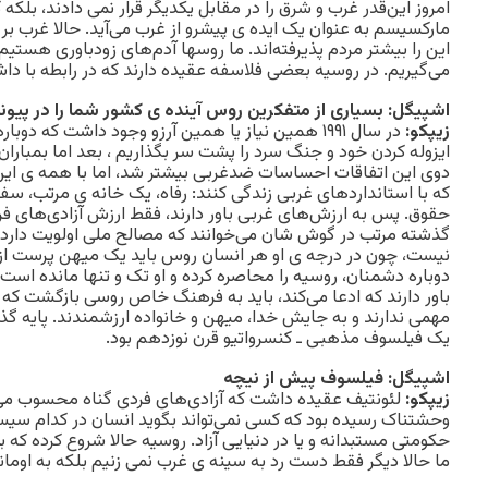
امروز این‌قدر غرب و شرق را در مقابل یکدیگر قرار نمی دادند، بلکه
مارکسیسم به عنوان یک ایده ی پیشرو از غرب می‌آید. حالا غرب 
این را بیشتر مردم پذیرفته‌اند. ما روسها آدم‌های زودباوری هستیم و
می‌گیریم. در روسیه بعضی فلاسفه عقیده دارند که در رابطه با 
اشپیگل: بسیاری از متفکرین روس آینده ی کشور شما را در پیوند با
زیپکو:
در سال ۱۹۹۱ همین نیاز یا همین آرزو وجود داشت که 
ایزوله کردن خود و جنگ سرد را پشت سر بگذاریم ، بعد اما بمباران 
دوی این اتفاقات احساسات ضدغربی بیشتر شد، اما با همه ی این‌
که با استانداردهای غربی زندگی کنند: رفاه، یک خانه ی مرتب، س
حقوق. پس به ارزش‌های غربی باور دارند، فقط ارزش آزادی‌های فر
گذشته مرتب در گوش شان می‌خوانند که مصالح ملی اولویت دارد و
نیست، چون در درجه ی او هر انسان روس باید یک میهن پرست از 
دوباره دشمنان، روسیه را محاصره کرده و او تک و تنها مانده است
باور دارند که ادعا می‌کند، باید به فرهنگ خاص روسی بازگشت که 
مهمی ندارند و به جایش خدا، میهن و خانواده ارزشمندند. پایه گذا
یک فیلسوف مذهبی ـ کنسرواتیو قرن نوزدهم بود.
اشپیگل: فیلسوف پیش از نیچه
زیپکو:
لئونتیف عقیده داشت که آزادی‌های فردی گناه محسوب می‌ش
وحشتناک رسیده بود که کسی نمی‌تواند بگوید انسان در کدام س
حکومتی مستبدانه و یا در دنیایی آزاد. روسیه حالا شروع کرده که با
ما حالا دیگر فقط دست رد به سینه ی غرب نمی زنیم بلکه به او