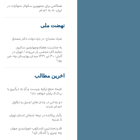
همگامی برای جمهوری سکولار دموکرات در
ایران: نه به اعدام
نهضت ملی
ضیاء مصباح: در باره دولت دکتر مصدق
به مناسبت هفتادوچهارمین سالروز:
نمایندگان مجلس زار می‌زدند/ تهران در
آتش؛ ۳۰ تیر ۱۳۳۱ میدان بهارستان چه خبر
بود؟
آخرین مطالب
لایحه صلح ترکیه چیست و آیا به درگیری با
پ‌ک‌ک پایان خواهد داد؟
دو زندانی در زندان های اردبیل و دزفول
اعدام شدند
رگبار پراکنده در نیمه شمالی استان تهران
تا شنبه
قدرت‌مندترین تلسکوپ خورشیدی جهان
چه چیزی را آشکار کرد؟