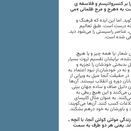
ا بر کنسرواتیسم و فلاسفه ی
گشت به «هرج و مرج ظلمانی »می
د. اما این ایده که فرهنگ و
نه درست است. طبق تعالیم
، عناصر راسیستی را می‌شود دید.
ی شده است.
 شعار :یا همه چیز و یا هیچ.
شده، برایشان تقسیم ثروت بسیار
لیل بدبختی خودشان را تجزیه و
 نه در خودشان.از نبود اعتماد به
نقلاب ۱۹۱۷ سود بسیار بردند. در حقیقت آنجا میل به ویرانی از
نان دوره ی انقلاب نیستند. آن‌ها
مین دلیل صاف و ساده جهان بینی
وض می‌کنند و این هیچ ربطی به
ی‌کنند. به عنوان مثال کلیسای
لاعات کسب کنند. آن‌ها می‌گویند:
 و باورشان به خود درهم بشکند.
ندگی مولتی کولتی آنجا، با آنچه ـ
ه اند. یعنی هر دو طرف به سمت