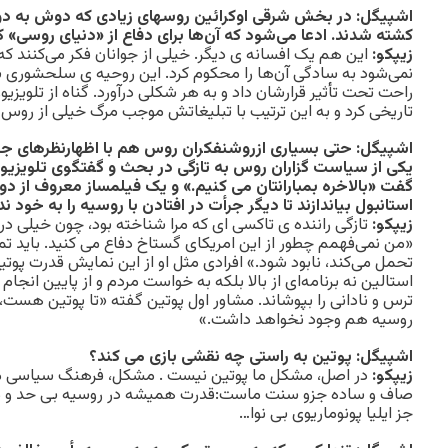
اشپیگل: در بخش شرقی اوکرائین روسهای زیادی که دوش به 
کشته شدند. ادعا می‌شود که آن‌ها برای دفاع از «دنیای روسی» 
زیپکو:
این هم یک افسانه ی دیگر. خیلی از جوانان فکر می‌کنند که
نمی‌شود به سادگی آن‌ها را محکوم کرد. این روحیه ی سلحشوری 
راحت تحت تأثیر قرارشان داد و به هر شکلی درآورد. گناه از تلو
تاریخی کرد و به این ترتیب با تبلیغاتش موجب مرگ خیلی از روس
اشپیگل: حتی بسیاری ازروشنفکران روس هم با اظهارنظرهای جنگ
یکی از سیاست گزاران روس به تازگی در بحث و گفتگوی تلویزیو
گفت «بالاخره بمبارانتان می کنیم.» و یک فیلمساز معروف از 
استانبول بیاندازند تا دیگر جرأت در افتادن با روسیه را به خود ن
زیپکو:
تازگی راننده ی تاکسی ای که مرا شناخته بود، چون خیلی در
«من نمی‌فهمم چطور از این امریکای گستاخ دفاع می کنید. باید تما
تحمل می‌کند، نابود شود.» افرادی مثل او از این نمایش قدرت پوتین
استالین نه برنامه‌ای از بالا بلکه به خواست مردم و از پایین انجا
ترس و نادانی را بپوشاند. مشاور اول پوتین گفته «تا پوتین هس
روسیه هم وجود نخواهد داشت.»
اشپیگل: پوتین به راستی چه نقشی بازی می کند؟
زیپکو:
در اصل، مشکل ما پوتین نیست . مشکل، فرهنگ سیاسی ماس
صاف و ساده جزو سنت ماست:قدرت همیشه در روسیه بی حد و مرز 
جز ایلیا پونوماریوی بی نوا…