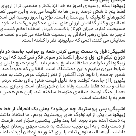
غریبگی پیش رفته‌اند؟
زیپکو:
اینکه روسیه ی امروز به خدا نزدیک‌تر و مذهبی تر از اروپ
فقط پنج تا شش درصد روس ها به کلیسا می‌روند و این خیلی کمتر
کشورهای کاتولیک یا پروتستان است. تراژدی امروز روسیه این است 
اعتقادی و کنار گذاشتن ارزش‌های سنتی محکوم می‌کند، اما خود ا
مسیحیت ندارد. میزان کورتاژ بالاست. کیریل اسقف اعظم کلیسای
ناچیز به عنوان رهبر اخلاقی به رسمیت شناخته می‌شود و نصف مر
ستایش می کنند، آدمی که میلیونها نفر را کشته است.
اشپیگل: فرار به سمت روسی کردن همه ی جوانب جامعه در تاری
دوران نیکولای اول و سزار الکساندر سوم. فکر نمی‌کنید که این
زیپکو:
اگر بخواهم صادقانه پاسخ بدهم باید بگویم: هیچ دلیلی وجود
شرایط بیرون بیاییم و این وحشتناک است. انقلابی که حدودأ صد 
شعور جامعه را نابود کرد. ٰکشور از نظر ژنیتیک عوض شد. به م
پذیری را از جامعه گرفتند و به دلیل قیمت هنوز بالای نفت، مردم
صاف و ساده فقط تقسیم رفاه میان شهروندان است و نیازی نیست
بعد از جنگ توسط طبقه ی متوسط ساخته شد، ژاپن هم همین طور.
هم به پا نخاسته است.
اشپیگل: پس پروستریکا چه می‌شود؟ یعنی یک انحراف از خط 
زیپکو:
من یکی از ایدئولوگ های پروستریکا بودم . ما اعتقاد داشتی
به دست آمده سود ببرند. اما بعد وقتی یلتسین سرکار آمد، فرصت 
از دست رفت و به این ترتیب مملکت به دست میهن پرستان دیوانه‌
داشتند. آن‌ها البته نوعی ثبات را برای کشور به ارمغان آوردند، اما جن