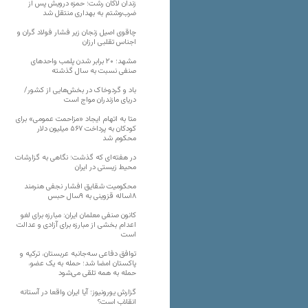
زندان لاکان رشت؛ حمزه درویش پس از
ضرب‌وشتم به بهداری منتقل شد
چاقوی اصیل زنجان زیر فشار فولاد گران و
اجناس تقلبی ارزان
مشهد؛ ۲۰ برابر شدن پلمب واحدهای
صنفی نسبت به سال گذشته
باد و گردوخاک در بخش‌هایی از کشور/
دریای مازندران مواج است
متا به اتهام ایجاد «مزاحمت عمومی» برای
کودکان به پرداخت ۵۶۷ میلیون دلار
محکوم شد
در هفته‌ای که گذشت؛ نگاهی به گزارشات
محیط زیستی در ایران
محکومیت شقایق افشار نجفی هنرمند
۱۸ساله قزوینی به ۹سال حبس
کانون صنفی معلمان ایران: مبارزه برای لغو
اعدام بخشی از مبارزه برای آزادی و عدالت
است
توافق دفاعی سه‌جانبه عربستان، ترکیه و
پاکستان امضا شد؛ حمله به یک عضو،
حمله به همه تلقی می‌شود
گزارش یورونیوز؛ آیا ایران واقعا در آستانه
انقلاب است؟