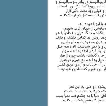
 کاپیتالیسم در برابر سوسیالیسم و
بر اساس پروپاگاند دشمن ماست و
 خیلی زود تحت تأثیر قرار
داشتن فکر مستقل دچار مشکلیم.
 اروپا دیده اند.
دوباره بخشی از جهان غرب شویم،
بلگراد و جنگ عراق رخ دادو با هر
ها روس ها تمایل داشته و دارند
فر بدون محدودیت و حق برابری
دی را نمی شناسند. الان هم مثل
 نیاز فردی آنقدرها هم مهم
جان گذشته باشد، چون از قرار
. خیلی‌ها هم به تئوری دروغینی
در آن مادیات و آزادی فردی نقش
ر این تئوری کنستاتین لئونتیف ،
ود. او حتی به این نظر
یستم خوشبخت‌تر است. تحت
قی دنیا را به چشم ضد دنیا ببیند.
مانیسم اش هم پشت می کنیم.