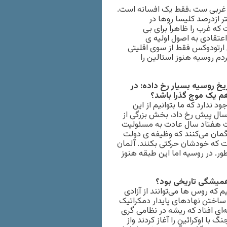
ای غربی ست ،فقط یک افسانه است.
 ازدرصد کلیسا روها در
که غرب را ظاهراً برای بی
عتقادی به اصول اولیه ی
 ارتودوکس فقط از سوی اقلیتی
دم روسیه هنوز استالین را
خ روسیه بسیار رخ داده: در
 هم یک موج گذرا باشد؟
 ندارد که ما بتوانیم از این
سال پیش رخ داد، بخش بزرگی از
دت هفتاد سال عادت به مسئولیت
 گمان می‌کنند که وظیفه ی دولت
 که خودشان حرکتی بکنند. آلمان
 در روسیه اما این طبقه هنوز
همیشگی تاریخی بود؟
م که روس ها می‌توانند از آزادی
ساختن نهادهای پایدار دمکراتیک
ای افتاد که ریشه در نظامی گری
گ با اوکرائین را آغاز کردند واز