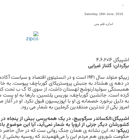
-
Saturday, 18th June, 2016
اندازه قلم متن
اشپیگل ۴،۶،۲۰۱۶
برگردان: گلناز غبرایی
زیپکو متولد سال ۱۹۴۱ است و در انستیتوی اقتصاد و سیا
در دهه ی هشتاد به جنبش پروستریکای گورباچف پیوست. به خاطر 
همبستگی سولیدارنوشج لهستان داشت، از سوی کا گ ب تحت کنترل ب
کرده است. جانشین گورباچف، بوریس یلتسین، بارها به او پست ها
به دلیل برخورد خصمانه ی او با اپوزیسیون قبول نکرد. او در آغاز مو
امروز یکی از تندترین منتقدین کرملین به شمار می رود.
اشپیگل:الکساندر سرگوییچ، در یک همه‌پرسی بیش از پنجاه در 
کشورشان دیگر جزئی از اروپا به شمار نمی‌آید، آیا این موضو
زیپکو:
نه، این نشانه ی همان جنگ روانی ست که در حال حاضر در 
حکومت شوروی هم مردم این را می‌فهمیدند که روسیه بخشی از ت