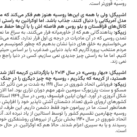
روسیه قوی‌تر است.
اشپیگل: ولی با همه ی این‌ها روسیه هنوز هم فکر می‌کند که می‌
مدل آمریکایی را دنبال کنند، جذاب باشد. اما اوکرائین به راستی از
کانال‌های قزاقستان و بلو روس هم فاصله اش را با آن‌ها حفظ م
زیپکو:
پناهندگانی هم که از خاورمیانه فرار می‌کنند، به سراغ ما نم
تمدن روسی که در آن مادیات در درجه ی اول قرار ندارد، گفته می‌
می‌خواستیم به خلق های دنیا نشان بدهیم که چطور کمونیسم می‌سا
مردم منتخب پروردگاریم که باید دنیایی ضدغرب را بر اساس حیثی
کنیم. اما ما به راستی چیز جدیدی نمی سازیم، کسی در دنیا راجع
نمی زند.
اشپیگل: «بهار روسی» در سال ۲۰۱۴ با بازگرد
هستید، از کریمه که بگذریم ، روسیه چه چیز دیگری را در جنگ 
زیپکو:
فروپاشی اتحاد شوروی در سال ۱۹۹۱ به ش
مسکو و سنت پترزبورگ سومین شهر مهم دوران تزاری بود. اما الان ف
شکل آنروزی در آ
کشورهای اروپای شرق تعداد دشمنان آشتی ناپذیر خود را افزایش 
همانطور است. ما در پیرامون خود فقط دشمن داریم. این طرف، ل
روسیه چهارمین تقسیم کشور را توسط استالین از یاد نبرده اند. آ
اتحاد شوروی در سال ۱۹۴۰ بخش بزرگی از نیروهای روشنف
رسیدند و یا به سیبری اعزام شدند. حالا هم که اوکرائین. در حا
است.