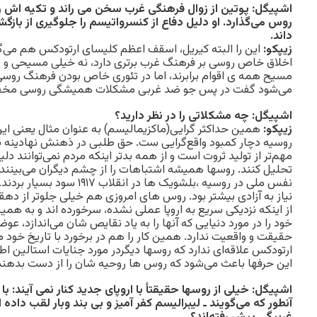
اشپیگل: پوتین از زوال فرهنگی غرب سخن می راند و تکیه اش ر
روس می‌گذارد. او دلیل دفاع از کنسرواتیسم را جلوگیری از باز
داند.
زیپکو:
این را البته کیریل، اسقف اعظم کلیسای ارتودکس هم می‌گوی
اخلاق خاص روسی بر فرهنگ غرب برتری دارد، نه خیلی مسیحی و 
مسیح همه ی اقوام برابرند، اما در تئوری خاص بودن فرهنگ روسی
می‌شود گفت در پس جو ضد غربی مشکلات همیشگی روسی مخف
اشپیگل: چه مشکلاتی را در نظر دارید؟
زیپکو:
همین حداکثر گرایی(ماکزیمالیسم) به عنوان مثال یعنی این
روسیه دچار کمبود واقع‌گرایی ست. حق طلبی در ذهنش نهادینه ن
مهم‌تر از تولید ثروت است و از همه بدتر اینکه مردم نمی‌توانند د
تحلیل کنند. روسها همیشه اشتباهات را از چشم دیگران می‌بینند و
نفس ملی در روسیه ،بلشویک ها در ا
نیاز به آزادی بیشتر بود. روس های امروزی هم خیلی جلوتر از دهقا
از اینکه نزدیکی سریع به اروپا عملی نشده، سرخورده اند و به ه
خود را در مورد دنیایی که آنها را به یاد نقایص شان می‌اندازد، ع
حقیقت و واقعیت ندارد. همین کار را هم در برخورد با تاریخ خود م
ارتودکس علاقه‌ای ندارد که روسها دیگردر مورد جنایات استالین اط
این حرفها باعث می‌شود که روس ها روحیه شان را از دست بدهند
اشپیگل: خیلی از روسها حقیقتأ با اروپای جدید کنار نمی آیند: با ز
آنطور که می‌گویند ـ لیبرالیسم کفر آمیز و بی بند وبار لقب داد