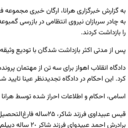
به چادر سربازان نیروی انتظامی در بازرسی گمبو
را بازداشت کردند.
پس از مدتی اکثر بازداشت شدگان با تودیع وثیقه آ
دادگاه انقلاب اهواز براى سه تن از مهتمان پرو
کرد. این احکام در دادگاه تجدیدنظر عینا تایید شد
اسامی، احکام و اطلاعات احراز شده توسط هرانا 
قیس عبیداوى فرزند شاکر، ٢۵ساله فارغ‌التحصیل رشته حقوق با حکم اعدام
برادرش احمد عبیدواى فرزند شاکر ٢٠ ساله دیپلم با حکم اعدام