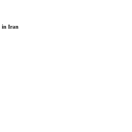
y
in
Iran