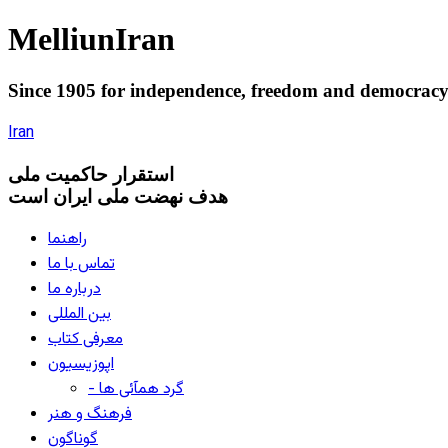
Melliun
Iran
Since 1905 for
independence
,
freedom
and
democrac
Iran
استقرار
حاکميت ملی
هدف نهضت ملی ایران است
راهنما
تماس با ما
درباره ما
بین المللی
معرفی کتاب
اپوزیسیون
- گرد همآئی ها
فرهنگ و هنر
گوناگون