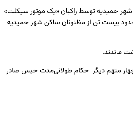
ش خبرگزاری هرانا، ارگان خبری مجموعه فعالان حقوق بشر در ایران، در فروردین ماه ۱۳۹۴در شهر حمیدیه توسط راکبان «یک موتور سیکلت»
ی حدود بیست تن از مظنونان ساکن شهر حمیدیه
شت ماندند.
ى چهار متهم دیگر احکام طولانی‌مدت حبس صادر