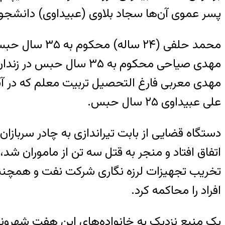
پسر عموى آن‌ها سجاد بلاوی (عبیداوی) دانشجو
محمد حلفى (۲۴ ساله) محکوم به ۳۵ سال حبس در زندان یزد،
مهدى صیاحى محکوم به ۳۵ سال حبس در زندان یزد،
مهدى معربى فارغ التحصیل تربیت معلم که در آستانه 
على عبیداوى ۲۵ سال حبس.
اتفاق افتاد و منجر به قتل سه تن از ماموران شد،
تخریب تجهیزات لرزه نگاری شرکت نفت و همچنین
افراد را محاکمه کرد.
یک منبع نزدیک به خانواده‌های این هفت شهروند ع