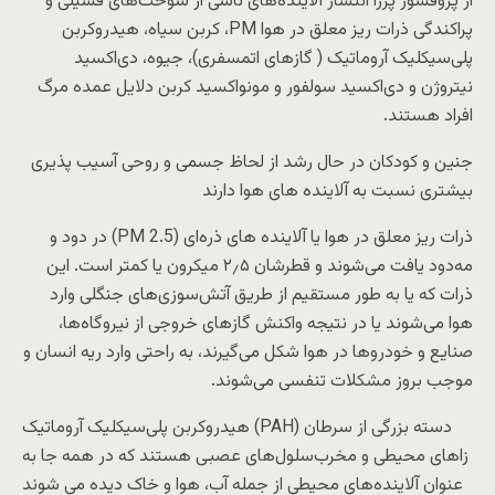
از پروفسور پررا انتشار آلاینده‌های ناشی از سوخت‌های فسیلی و
پراکندگی ذرات ریز معلق در هوا PM، کربن سیاه، هیدروکربن
پلی‌سیکلیک آروماتیک ( گازهای اتمسفری)، جیوه، دی‌اکسید
نیتروژن و دی‌اکسید سولفور و مونواکسید کربن دلایل عمده مرگ
افراد هستند.
جنین و کودکان در حال رشد از لحاظ جسمی و روحی آسیب پذیری
بیشتری نسبت به آلاینده های هوا دارند
ذرات ریز معلق در هوا یا آلاینده ‌های ذره‌ای (PM 2.5) در دود و
مه‌دود یافت می‌شوند و قطرشان ۲٫۵ میکرون یا کمتر است. این
ذرات که یا به طور مستقیم از طریق آتش‌سوزی‌های جنگلی وارد
هوا می‌شوند یا در نتیجه واکنش گازهای خروجی از نیروگاه‌ها،
صنایع و خودروها در هوا شکل می‌گیرند، به راحتی وارد ریه انسان و
موجب بروز مشکلات تنفسی می‌شوند.
هیدروکربن پلی‌سیکلیک آروماتیک (PAH) دسته بزرگی از سرطان
زاهای محیطی و مخرب‌سلول‌های عصبی هستند که در همه جا به
عنوان آلاینده‌های محیطی از جمله آب، هوا و خاک دیده می شوند