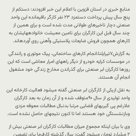
منابع خبری در استان قزوین با اعلام این خبر افزودند: دستکم از
پنج سال پیش پرداخت دستمزد ۲۳ نفر کارگر باقیمانده این واحد
صنعتی دچار تاخیرهای طولانی مدت شده است و برای همین از
چند سال قبل این کارگران برای تامین معیشت خانوادههایشان به
کارهای همچون فروش ضایعات پلاستیکی وآهنی روی آوردهاند.
به گزارش۷تیرایلنا،انجام کارهای ساختمانی، پیک موتوری و رانندگی
در موسسات کرایه خودرو از دیگر راههای امرار معاشی است که این
روزها کارگران ابر صنعتی برای گذراندن مخارج زندگی خود مشغول
انجام آن هستند.
به نقل ازیکی از کارگران ابر صنعتی گفته میشود فعالیت کارخانه این
واحد تولیدی از سال ۹۰متوقف شده و از آن زمان به بعد کارگران
علارغم پی گیریهای قضایی مرتبا بدنبال مطالبات معوقه مزدی
وبازنشستگی خود هستند اما تا کنون نتیجهای حاصل نشده است.
وی با بیان اینکه مجموع میزان مطالبات کارگران ابر صنعتی بیش از
۲ میلیارد تومان میشود گفت: سال گذشته کارفرما برای تضمین