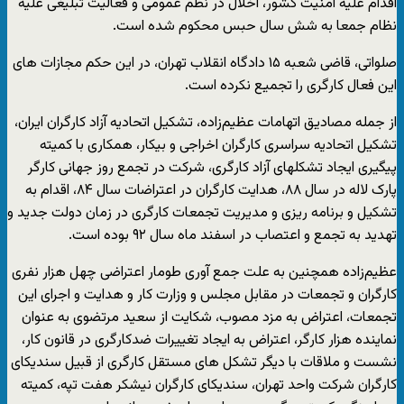
اقدام علیه امنیت کشور، اخلال در نظم عمومی و فعالیت تبلیغی علیه
نظام جمعا به شش سال حبس محکوم شده است.
صلواتی، قاضی شعبه ۱۵ دادگاه انقلاب تهران، در این حکم مجازات های
این فعال کارگری را تجمیع نکرده است.
از جمله مصادیق اتهامات عظیم‌زاده، تشکیل اتحادیه آزاد کارگران ایران،
تشکیل اتحادیه سراسری کارگران اخراجی و بیکار، همکاری با کمیته
پیگیری ایجاد تشکلهای آزاد کارگری، شرکت در تجمع روز جهانی کارگر
پارک لاله در سال ٨٨، هدایت کارگران در اعتراضات سال ٨۴، اقدام به
تشکیل و برنامه ریزی و مدیریت تجمعات کارگری در زمان دولت جدید و
تهدید به تجمع و اعتصاب در اسفند ماه سال ۹۲ بوده است.
عظیم‌زاده همچنین به علت جمع آوری طومار اعتراضی چهل هزار نفری
کارگران و تجمعات در مقابل مجلس و وزارت کار و هدایت و اجرای این
تجمعات، اعتراض به مزد مصوب، شکایت از سعید مرتضوی به عنوان
نماینده هزار کارگر، اعتراض به ایجاد تغییرات ضدکارگری در قانون کار،
نشست و ملاقات با دیگر تشکل های مستقل کارگری از قبیل سندیکای
کارگران شرکت واحد تهران، سندیکای کارگران نیشکر هفت تپه، کمیته