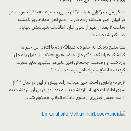
وی از سرنوشت او هیچ اطلاعی ندارند.
به گزارش خبرگزاری هرانا، ارگان خبری مجموعه فعالان حقوق بشر
در ایران، امیر عبداللە زادە فرزند رحیم اهل مهاباد روز گذشته
ساعت ۲ بعد از ظهر از سوی ادارە اطلاعات شهرستان مهاباد
دستگیر شدە است.
یک منبع نزدیک به خانواده عبدالله زاده با اعلام این خبر به
گزارشگر هرانا گفت: “درحال حاضر هیچ اطلاعی از دلیل یا محل
بازداشت و وضعیت جسمانی امیر علیرغم پیگیری های صورت
گرفته بە اطلاع خانوادەاش نرسیدە است.”
لازم به یادآوری است امیر عبداللە زادە پیش از این در سال ۹۳ از
سوی اطلاعات مهاباد بازداشت شدە بود. وی درپی آن بازداشت بە
۶ ماە حبس تعزیری از سوی دادگاە انقلاب محکوم شد.