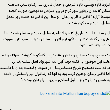
ایران، ﮐﺎﻭﻩ ﻭﯾﺴﯽ، ﮐﺎﻭﻩ ﺷﺮﯾﻔﯽ ﻭ ﺟﻤﺎﻝ ﻗﺎﺩﺭﯼ سه زندان سنی مذهب
سالن ۱۲ زندان رجایی‌شهر کرج درپی اعتراض به توهین صورت گرفته
توسط “زارع” قاضی ناظر بر زندان، توسط این قاضی به هفت روز تحمل
سلول انفرادی محکوم شدند.
این سه زندانی در تاریخ ۳۱ خردادماه به سلول انفرادی منتقل شدند. اما
علی‌رغم گذشت ۱۳ روز، نگهداری آنان در سلول انفرادی هم‌چنان بصورت
خودسرانه ادامه دارد.
یک منبع نزدیک به این زندانیان عقیدتی در گفتگو با گزارشگر هرانا درباره
علت این موضوع به گفته بود: “این سه شهروند اهل سنت زندانی
درخواست تصحیح ﺗﺎﺭﯾﺦ ﺩﺳﺘﮕﯿﺮﯾ‌‌‌‌‌‌‌‌‌شاﻥ ﺩﺭ ﺻﻮﺭﺕ ﻭﺿﻌﯿﺖ زندان را داشتند
ﺍﻣﺎ ﻗﺎﺿﯽ ﺯﻧﺪﺍﻥ ﺗﻮﻫﯿﻦ ﮐﺮﺩﻩ ﺑﻮﺩ ﺑه آنها که زندانیان نیز پاسخش را دادند،
به همین دلیل ۷ ﺭﻭﺯ ﺳﻠﻮﻝ انفرادی تنبیهی برای آنان ﻧﻮﺷت.”