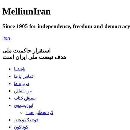
Melliun
Iran
Since 1905 for
independence
,
freedom
and
democrac
Iran
استقرار
حاکميت ملی
هدف نهضت ملی ایران است
راهنما
تماس با ما
درباره ما
بین المللی
معرفی کتاب
اپوزیسیون
- گرد همآئی ها
فرهنگ و هنر
گوناگون