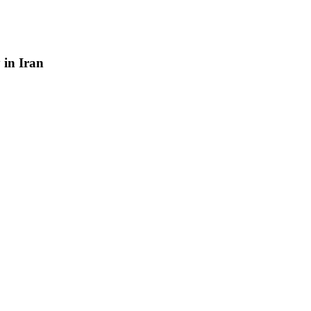
y
in
Iran