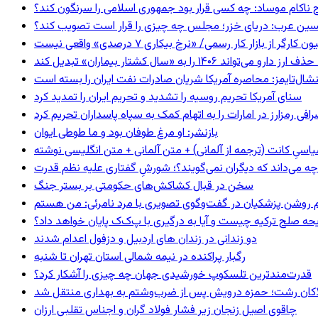
 ناکام موساد: چه کسی قرار بود جمهوری اسلامی را سرنگون کند؟
ین عرب: دریای خزر؛ مجلس چه چیزی را قرار است تصویب کند؟
گر از بازار کار رسمی/ «نرخ بیکاری ۷ درصدی» واقعی نیست
ا به «سال کشتار بیماران» تبدیل کند
شال‌تایمز: محاصره آمریکا شریان صادرات نفت ایران را بسته است
سنای آمریکا تحریم روسیه را تشدید و تحریم ایران را تمدید کرد
فی رمزارز در امارات را به اتهام کمک به سپاه پاسداران تحریم کرد
بازنشر: او مرغ طوفان بود و ما طوطی ایوان
اسیِ کانت (ترجمه از آلمانی) + متن آلمانی + متن انگلیسی نوشته
چه می‌داند که دیگران نمی‌گویند؟؛ شورشِ گفتاری علیه نظم قدرت
سخن در قبال کشاکش‌های حکومتی بر بستر جنگ
یحه صلح ترکیه چیست و آیا به درگیری با پ‌ک‌ک پایان خواهد داد؟
دو زندانی در زندان های اردبیل و دزفول اعدام شدند
رگبار پراکنده در نیمه شمالی استان تهران تا شنبه
قدرت‌مندترین تلسکوپ خورشیدی جهان چه چیزی را آشکار کرد؟
لاکان رشت؛ حمزه درویش پس از ضرب‌وشتم به بهداری منتقل شد
چاقوی اصیل زنجان زیر فشار فولاد گران و اجناس تقلبی ارزان