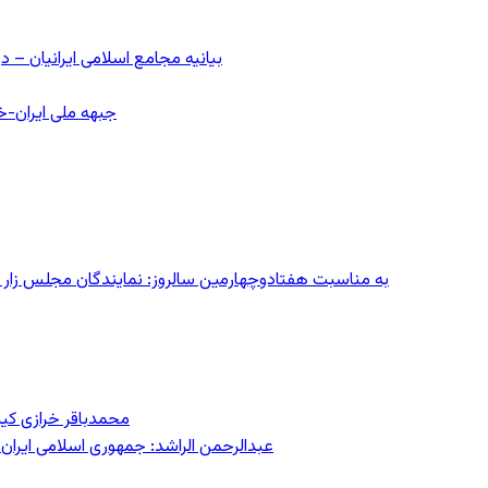
بیانیه مجامع اسلامی ایرانیان 
جبهه ملی ایران-خا
به مناسبت هفتادوچهارمین سالروز: نمایندگان مجلس زار می‌زدند/ تهران در آتش؛ ۳۰ تیر
محمدباقر خرازی کی
عبدالرحمن الراشد: جمهوری اسلامی ایران 