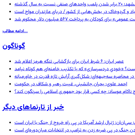
 برابر شدن پلمب واحدهای صنفی نسبت به سال گذشته
اد و گردوخاک در بخش‌هایی از کشور/ دریای مازندران مواج است
 برای کودکان به پرداخت ۵۶۷ میلیون دلار محکوم شد
ادامه مطالب...
گوناگون
عصر ایران: ۶ شرط ایران برای بازگشایی تنگه هرمز اعلام شد
ست؟ «خودیِ دردسرسازی» که با تکذیب خامنه‌ای هم کوتاه نیامد
در محاصره سه‌جبهه‌ای؛ شکل‌گیری آرایش تازه قدرت در خاورمیانه
احمد علوی: بحران جانشینی، غیبت رهبر و شکاف در حکومت
 ناکام موساد: چه کسی قرار بود جمهوری اسلامی را سرنگون کند؟
خبر از تارنماهای دیگر
‌ان: ژنرال ارشد آمریکا در پی راه خروج از جنگ با ایران است
ردن جنگ در پی ضربه زدن به ترامپ در انتخابات میان‌دوره‌ای است