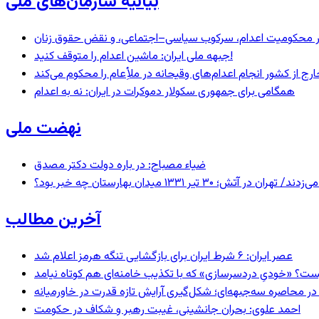
بیانیه سازمان‌های ملی
– در محکومیت اعدام، سرکوب سیاسی–اجتماعی، و نقض حقوق زنان
جبهه ملی ایران: ماشین اعدام را متوقف کنید!
رج از کشور انجام اعدام‌های وقیحانه در ملأِعام را محکوم می‌کند
همگامی برای جمهوری سکولار دموکرات در ایران: نه به اعدام
نهضت ملی
ضیاء مصباح: در باره دولت دکتر مصدق
 ۱۳۳۱ میدان بهارستان چه خبر بود؟
آخرین مطالب
عصر ایران: ۶ شرط ایران برای بازگشایی تنگه هرمز اعلام شد
ست؟ «خودیِ دردسرسازی» که با تکذیب خامنه‌ای هم کوتاه نیامد
در محاصره سه‌جبهه‌ای؛ شکل‌گیری آرایش تازه قدرت در خاورمیانه
احمد علوی: بحران جانشینی، غیبت رهبر و شکاف در حکومت