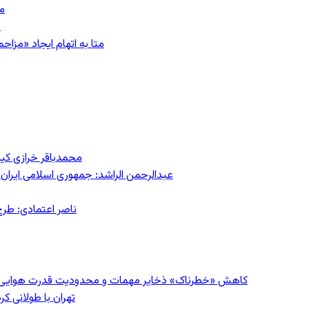
مشهد؛ ۲۰
ب
متا به اتهام ایجاد «مزاحمت عمومی»
محمدباقر خرازی کی
عبدالرحمن الراشد: جمهوری اسلامی ایران 
ناصر اعتمادی: طرح
کاهش «خطرناک» ذخایر مهمات و محدودیت قدرت هوایی؛ سی‌ان
تهران با طولانی ک