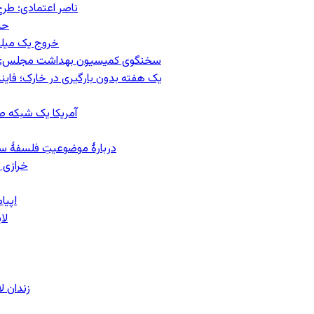
ناصر اعتمادی: طرح
حس
خروج یک میلیون کار
سخنگوی کمیسیون بهداشت مجلس: حذف ارز دارو می‌تواند ۱۴۰۶ ر
یک هفته بدون بارگیری در خارک؛ فاینن
آمریکا یک شبکه صرا
دربارهٔ موضوعیتِ فلسفهٔ سی
خرازی 
پیام روشن پزشکیان در گفت‌و‌گوی تصویری با مرد نامرئی: من هستم!
لا
زندان 