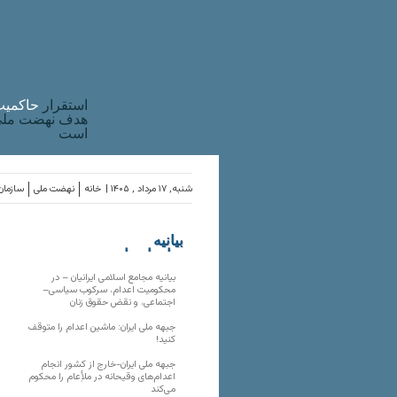
استقرار
حاکميت
هدف نهضت ملی 
است
شنبه, ۱۷ مرداد , ۱۴۰۵ |
خانه
نهضت ملی
سازمان‌
بیانیه
سازمان‌های
ملی
بیانیه مجامع اسلامی ایرانیان – در
محکومیت اعدام، سرکوب سیاسی–
اجتماعی، و نقض حقوق زنان
جبهه ملی ایران: ماشین اعدام را متوقف
کنید!
جبهه ملی ایران-خارج از کشور انجام
اعدام‌های وقیحانه در ملأِعام را محکوم
می‌کند