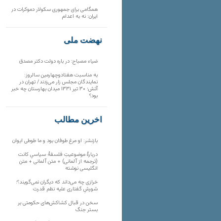
همگامی برای جمهوری سکولار دموکرات در
ایران: نه به اعدام
نهضت ملی
ضیاء مصباح: در باره دولت دکتر مصدق
به مناسبت هفتادوچهارمین سالروز:
نمایندگان مجلس زار می‌زدند/ تهران در
آتش؛ ۳۰ تیر ۱۳۳۱ میدان بهارستان چه خبر
بود؟
آخرین مطالب
بازنشر: او مرغ طوفان بود و ما طوطی ایوان
دربارهٔ موضوعیتِ فلسفهٔ سیاسیِ کانت
(ترجمه از آلمانی) + متن آلمانی + متن
انگلیسی نوشته
خرازی چه می‌داند که دیگران نمی‌گویند؟؛
شورشِ گفتاری علیه نظم قدرت
سخن در قبال کشاکش‌های حکومتی بر
بستر جنگ