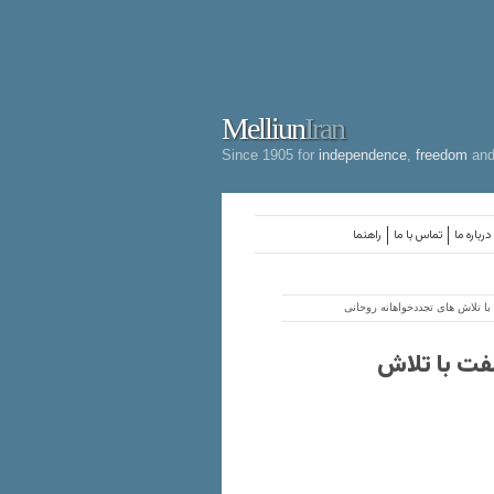
Melliun
Iran
Since 1905 for
independence
,
freedom
an
درباره ما
تماس با ما
راهنما
ا تلاش های تجددخواهانه روحانی
لفت با تلاش