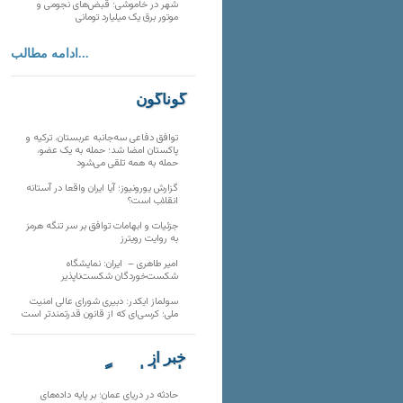
شهر در خاموشی؛ قبض‌های نجومی و
موتور برق یک میلیارد تومانی
ادامه مطالب...
گوناگون
توافق دفاعی سه‌جانبه عربستان، ترکیه و
پاکستان امضا شد؛ حمله به یک عضو،
حمله به همه تلقی می‌شود
گزارش یورونیوز؛ آیا ایران واقعا در آستانه
انقلاب است؟
جزئیات و ابهامات توافق بر سر تنگه هرمز
به روایت رویترز
امیر طاهری – ایران: نمایشگاه
شکست‌خوردگان شکست‌ناپذیر
سولماز ایکدر: دبیری شورای عالی امنیت
ملی؛ کرسی‌ای که از قانون قدرتمندتر است
خبر از
تارنماهای دیگر
حادثه در دریای عمان؛ بر پایه داده‌های