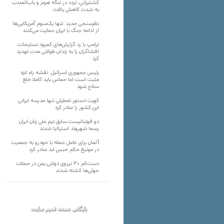
کشتیرانی، تردد در تنگه هرمز و باب‌المندب
به شدت کاهش یافت
نظرسنجی جدید: تنها یک‌سوم آمریکایی‌ها
از ادامه جنگ با ایران حمایت می‌کنند
ترامپ با رد گزارش‌های کمبود تسلیحات،
افشاگران را به زندان طولانی مدت تهدید
کرد
رئیس‌ جمهوری اسرائیل: نقشه راه غزه
مثبت است اما حماس باید کاملا خلع
سلاح شود
کویت دستور تعطیلی تنها مدرسه ایرانی
این کشور را صادر کرد
دو فوتبالیست سابق تیم ملی زنان ایران
رسما شهروند استرالیا شدند
آلمان برای عامل حمله با خودرو به جمعیت
در مونیخ حکم حبس ابد صادر کرد
دست‌کم ۳۰ نیروی دولتی یمن در حملات
حوثی‌ها کشته شدند
بایگانی نسخه قدیم سایت