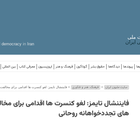
 ملی
ایران
d
democracy
in
Iran
ها
پیوندها
دیدگاه‌ها
حقوق بشر
گوناگون
فرهنگ و هنر
اپوزیسیون
معرفی کتاب
بین المللی
سایت ملیون ایران
فرهنگ، هنر و فنآوری
>
> فایننشال تایمز: لغو کنسرت ها اقدامی برای مخالفت ب
فایننشال تایمز: لغو کنسرت ها اقدامی برای مخا
های تجددخواهانه روحانی