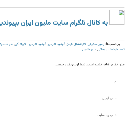
به کانال تلگرام سایت ملیون ایران بپیوندی
رامین صدیقی
فایننشال تایمز
فرشید اعرابی
فرشید اعرابی - فریاد کن
لغو کنسرت 
برچسب‌ها:
,
,
,
,
تجددخواهانه روحانی
منور خلجی
,
هنوز نظری اضافه نشده است. شما اولین نظر را بدهید.