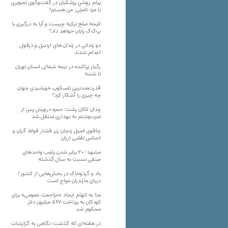
پیام روشن پزشکیان در گفت‌و‌گوی تصویری
با مرد نامرئی: من هستم!
لایحه صلح ترکیه چیست و آیا به درگیری با
پ‌ک‌ک پایان خواهد داد؟
دو زندانی در زندان های اردبیل و دزفول
اعدام شدند
رگبار پراکنده در نیمه شمالی استان تهران
تا شنبه
قدرت‌مندترین تلسکوپ خورشیدی جهان
چه چیزی را آشکار کرد؟
زندان لاکان رشت؛ حمزه درویش پس از
ضرب‌وشتم به بهداری منتقل شد
چاقوی اصیل زنجان زیر فشار فولاد گران و
اجناس تقلبی ارزان
مشهد؛ ۲۰ برابر شدن پلمب واحدهای
صنفی نسبت به سال گذشته
باد و گردوخاک در بخش‌هایی از کشور/
دریای مازندران مواج است
متا به اتهام ایجاد «مزاحمت عمومی» برای
کودکان به پرداخت ۵۶۷ میلیون دلار
محکوم شد
در هفته‌ای که گذشت؛ نگاهی به گزارشات