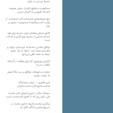
محیط زیستی در ایران
محکومیت شقایق افشار نجفی هنرمند
۱۸ساله قزوینی به ۹سال حبس
رنج خانواده‌های کشته‌شدگان اعتراضات؛ از
پلمب کسب‌وکارها تا ممنوعیت حضور بر
مزار
کانون صنفی معلمان ایران: مبارزه برای لغو
اعدام بخشی از مبارزه برای آزادی و عدالت
است
توافق دفاعی سه‌جانبه عربستان، ترکیه و
پاکستان امضا شد؛ حمله به یک عضو،
حمله به همه تلقی می‌شود
گزارش یورونیوز؛ آیا ایران واقعا در آستانه
انقلاب است؟
جزئیات و ابهامات توافق بر سر تنگه هرمز
به روایت رویترز
امیر طاهری – ایران: نمایشگاه
شکست‌خوردگان شکست‌ناپذیر
سولماز ایکدر: دبیری شورای عالی امنیت
ملی؛ کرسی‌ای که از قانون قدرتمندتر است
برگزاری مراسم یادبود شاپور بختیار در
سی‌وپنجمین سالگرد قتل او