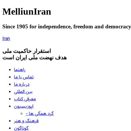
Melliun
Iran
Since 1905 for
independence
,
freedom
and
democrac
Iran
استقرار
حاکميت ملی
هدف نهضت ملی ایران است
راهنما
تماس با ما
درباره ما
بین المللی
معرفی کتاب
اپوزیسیون
- گرد همآئی ها
فرهنگ و هنر
گوناگون