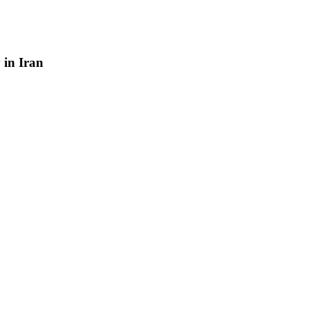
y
in
Iran