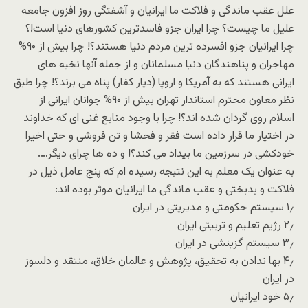
علل عقب ماندگی و فلاکت ما ایرانیان و آشفتگی روز افزون جامعه
علیل ما چیست؟ چرا ایران جزو فاسدترین کشورهای دنیا است!؟
چرا ایرانیان جزو افسرده ترین مردم دنیا هستند؟! چرا بیش از ۹۰%
مهاجران و پناهندگان دنیا مسلمانان و از جمله آنها نخبه های
ایرانی هستند که به آمریکا و اروپا (دیار کفار) پناه می برند؟! چرا طبق
نظر معاون محترم استاندار تهران بیش از ۹۰% جوانان ایرانی از
اسلام روی گردان شده اند؟! چرا با وجود منابع غنی ای که خداوند
در اختیار ما قرار داده است فقر و فحشا و تن فروشی و حتی اخیرا
خودکشی در سرزمین ما بیداد می کند؟! و ده ها چرای دیگر….
به عنوان یک معلم به این نتبجه رسیده ام که پنج عامل ذیل در
فلاکت و بدبختی و عقب ماندگی ما ایرانیان موثر بوده اند:
۱٫ سیستم حکومتی و مدیریتی در ایران
۲٫ رژیم تعلیم و تربیتی ایران
۳٫ سیستم گزینشی در ایران
۴٫ بها ندادن به تحقیق، پژوهش و عالمان خلاق، منتقد و دلسوز
در ایران
۵٫ خود ایرانیان