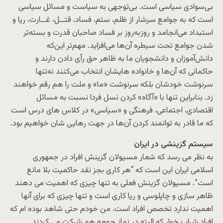
بی‌سوادی سیاسی است. بی‌توجهی به سیاست و مسائل سیاسی
است که به جوامع سرشار از ظلم، ستم، فساد، قتــل، غــارت، ریا و
استبداد می‌انجامد و روزبه‌روز بر فساد صاحبان قدرت و بسته‌تر
شدن جوامع تحت سیطره آن‌ها می‌افزاید. مهم‌تر این‌که
دانش‌آموزان و دانشجویان ما به ظاهر حق رأی دادن دارند و
حاکمانی که آن‌ها و خانواده هایشان انتخاب می‌کنند نه‌تنها
سرنوشت خودشان بلکه سرنوشت «ما» و ملت را هم رقم خواهند
زد. بنابراین تنها با «آگاه» کردن نسل فردا نسبت به مسائل
اقتصادی، اجتماعی، فرهنگی و «سیاسی» در کلاس های درس است
که ما قادر به توانمند کردن آن‌ها در جهت رهایی شان خواهیم بود.
سیستم گزینشی در ایران
به نظر می رسد که شعار مسیولان گزینش افراد در جمهوری
اسلامی ایران این است که “هر کاری بجز نقد حاکمیت بلا مانع
است”. مسیولان گزینش فعلی به تنها چیزی که اهمیت می دهند
ظاهر سازی و چاپلوسی و ریا کاری است و تنها چیزی که برای آنها
اهمیت ندارد تخصص افراد است. من خودم حتی شاهد بوده ام که
افراد شراب خوار که البته در نماز جمعه هم شرکت می کردند