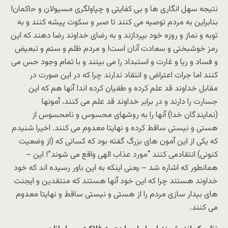
نتیجه سهل انگاری ها و بی کفایتی و چپاولگری مسیولان و حاکمان!
بنابراین به مردم توصیه می کنند تا صبر و سکوت پیشه کنند و به
توبه و نماز و روزه خود بپردازند و به رضای خداوند رضا دهند که این
رمز خوشبختی و سعادت آنان است! و مردم ظلم و ستم و تبعیض
و فساد و ریا و غارت و استبداد را می بینند و با تمام وجود حس می
کنند اما جرات اعتراض و انتقاد ندارند چرا که در این صورت در
مقابل خداوند قد علم کرده و طغیان کرده اند! آنها هم که این
جسارت را دارند و در برابر خداوند قد علم می کنند، آمونها
(نمایندگان خدا) آنها را به روشهای محسوس و نامحسوس از
هستی و نیستی ساقط کرده و نهایتا معدوم می کنند. اخیرا شنیدم
که یکی از این آمون های بزرگ گفته بود که کسانی که (از وضعیت
کنونی) انتقادمی کنند “مورد عذاب الهی واقع می شوند”! این –
همانطور که اشاره شد – یعنی اینکه به این باور رسیده اند که خود
خداوند هستند چرا که این خود آنها هستند که منتقدین و ایجنت
های بیدار سازی مردم را از هستی و نیستی ساقط و نهایتا معدوم
می کنند.