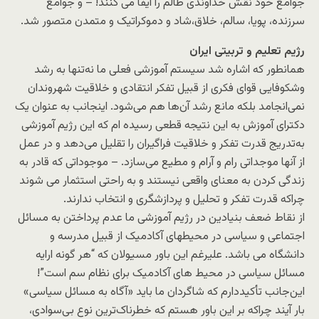
جوامع خود نقش خداوندی ظالم را ایفا می کنند! – و جوامع
سرزنده، پویا، سالم، خلاق،شاد و دموکراتیک و متمدن متصور شد.
رژیم تعلیم و تربیتی ایران
همانطور که اشاره شد سیستم آموزشی فعلی ما نه‌تنها به رشد
وشکوفایی قوای فکری از قبیل تفکر انتقادی و خلاقیت شهروندان
نمی‌انجامد بلکه مانع رشد آن‌ها هم می‌شود. اینجانب به عنوان یک
دکترای آموزش به این نتیجه قطعی رسیده ام که این رژیم آموزشی
به‌تدریج قدرت تفکر و خلاقیت فراگیران را تقلیل می‌دهد و در عمل
از آنها موجداتی رام و آرام و مطیع می‌سازد. – موجوداتی که قادر به
زندگی کردن به معنای واقعی نیستند و به راحتی استثمار می شوند
چراکه قدرت تفکر و تحلیل و پردازشگری و انتخاب ندارند.
از نقاط ضعف بنیادین در رژیم آموزشی ما عدم پرداختن به مسائل
اجتماعی و سیاسی در محیطهای آکادمیک از قبیل مدرسه و
دانشگاه می باشد. علیرغم این باور مسیولان که “هر گونه ارایه
مسائل سیاسی در محیط های آکادمیک برای نظام سم است”!
این‌جانب تأکیددارم که شاگردان ما باید «آگاه به مسائل سیاسی»
بار آیند چراکه بر این باور هستم که خطرناک‌ترین نوع بی‌سوادی،