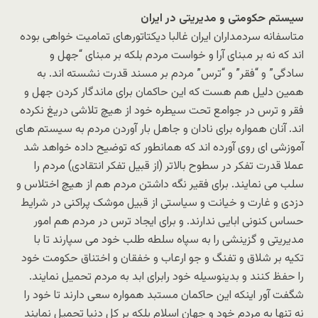
سیستم حکومتی و مدیریتی در ایران
متاسفانه سردمداران ایران غالبا دیکتاتورهای تمامیت خواهی بوده
اند که نه بر مبنای آرا و خواست مردم بلکه بر مبنای “جهل و
سادگی” و “فقر” و “ترس” مردم بر مسند قدرت نشسته اند. به
همین دلیل هم هست که این حاکمان برای ماندگار کردن جهل و
فقر و ترس در جوامع تحت سیطره خود از هیچ تلاشی دریغ نکرده
اند. آنان همواره برای نادان و جاهل بار آوردن مردم به سیستم های
آموزشی ای روی آورده اند که همانطور که توضیح داده خواهد شد
عملا قدرت تفکر در سطوح بالاتر (از قبیل تفکر انتقادی) مردم را
سلب می نمایند. برای فقیر نگه داشتن مردم هم از هیچ اختلاس و
دزدی و غارت و خیانت و سیاستی از قبیل موشک پراکنی در شرایط
حساس کنونی ابایی ندارند. و برای ایجاد ترس در مردم هم امور
مدیریتی و گزینشی را به سپاه سلطه طلب خود می سپارند تا با
تکیه بر شلاق و تفنگ و جو ارعاب و خفقان و اختناق حکومت خود
را حفظ کنند و بدینوسیله خود رابرای ابد به مردم تحمیل نمایند.
شگفت آور اینکه این حاکمان مستبد همواره سعی دارند تا خود را
نه تنها به مردم خود و جهان اسلام بلکه بر کل دنیا تحمیل نمایند