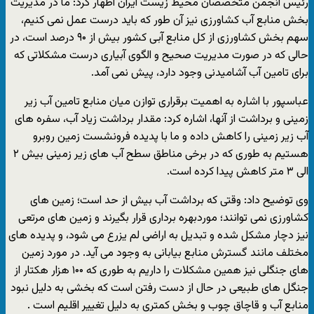
رئیس انجمن متخصصان محیط زیست ایران اظهار کرد: ما در مدیریت
بخش منابع آب کشاورزی نیز آن طور که باید درست عمل نمی کنیم،
سهم بخش کشاورزی از کل منابع آبی کشور بیش از ۹۰ درصد است، در
حالی که در صورت مدیریت صحیح و الگوی آبیاری درست مشکلاتی که
برای تامین آب آشامیدنی وجود دارد، پیش نمی آمد.
عباسپور با اشاره به اهمیت برقراری توازن میان منابع تامین آب زیر
زمینی و برداشت از آنها، اشاره کرد: مقدار برداشت زیاد آب، سفره های
آب زیر زمینی را کاهش داده و ما با پدیده فرونشست زمین روبرو
هستیم به طوری که در برخی مناطق سطح آب های زیر زمینی بیش ۲
الی ۳ متر کاهش پیدا کرده است.
وی توضیح داد: وقتی که برداشت آب بیش از حد است؛ زمین های
کشاورزی نمی توانند؛ موردبهره برداری قرار بگیرند و زمین های مرتعی
نیز دچار مشکل شده و تبدیل به اراضی لم یزرع می شود، و پدیده های
مختلف مانند گسترش منابع بیابانی به وجود می آید. در مورد زمین
های جنگلی نیز همین مشکلات را داریم به طوری که ۱۰۰ هزار هکتار از
جنگل های طبیعی در حال از دست رفتن است که بخشی به دلیل نبود
منابع آب و قاچاق چوب و بخش کمتری به دلیل تغییر اقلیم است .