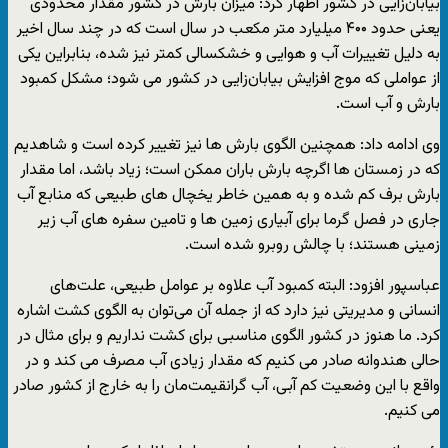
بیابان‌زایی در کشور اظهار کرد: میزان بارش در کشور مقدار محدودی
یعنی حدود ۴۰۰ میلیارد متر مکعب در سال است که در چند سال اخیر
به دلیل تغییرات آب و هوایی و خشکسالی کمتر نیز شده، بنابراین یکی
از عواملی که موج افزایش بیابان‌زایی در کشور می شود؛ مشکل کمبود
بارش و آب است.
وی ادامه داد: همچنین الگوی بارش ها نیز تغییر کرده است و شاهدیم
که در زمستان ها اگرچه بارش باران ممکن است؛ زیاد باشد، اما مقدار
بارش برف کم شده و به همین خاطر یخچال های طبیعی که منابع آب
جاری در فصل گرما برای آبیاری زمین ها و تامین سفره های آب زیر
زمینی هستند؛ با چالش روبرو شده است.
عباسپور افزود: البته کمبود آب علاوه بر عوامل طبیعی، علت‌های
انسانی و مدیریتی نیز دارد که از جمله آن می‌توان به الگوی کشت اشاره
کرد. ما هنوز در کشور الگوی مناسبی برای کشت نداریم و برای مثال در
حالی هندوانه صادر می کنیم که مقدار زیادی آب مصرف می کند و در
واقع با این وضعیت کم آبی، آب گرانقیمت‌مان را به خارج از کشور صادر
می کنیم.