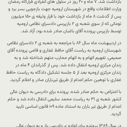
بازداشت شد. ۷ ماه و ۲۰ روز در سلول های انفرادی قرارگاه رمضان
وزارت اطلاعات واقع در شهرستان ارومیه جهت بازجویی بسر برد و
پس از گدشت ۸ ماه از بازداشت خود با قرار وثیقه ی ۱۵۰ میلیون
تومانی که از سوی شعبه ی ۲ بازپرسی دادسرای نظامی ارومیه
توسط بازپرس پرونده آقای باغبان صادر شده بود، آزاد شد.
در اردیبهشت ماه سال ٨۶ با مراجعه به شعبه ی ۲ دادسرای نظامی
شهرستان ارومیه به ریاست آقای حافظ غفاری و قاضی پرونده آقای
صمیمی، تفهیم اتهام و به اتهام محارب متهم شناخته شد و به
زندان مرکزی ارومیه انتقال داده شد. پس از گذراندان ۴ ماه در
زندان مرکزی ارومیه بعد از ۵ جلسه تشکیل دادگاه به ریاست حافظ
غفاری با توهین حکم اعدام از طریق تیرباران صادر و اعلام گردید.
با اعتراض به حکم صادر شده، پرونده برای دادرسی به دیوان عالی
کشور شعبه ی ۳۱ به ریاست محمد سلیمی انتقال داده شد و حکم
اعدام از طریق تیر باران به استناد ماده ۱۰۹ قانون اساسی تایید
گردید.
در سال ۱۳۸۹ پرونده برای اعاده ی دادرسی باز و به دیوان عالی