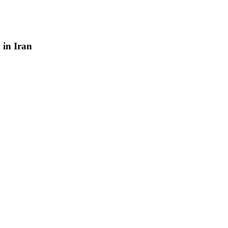
y
in
Iran