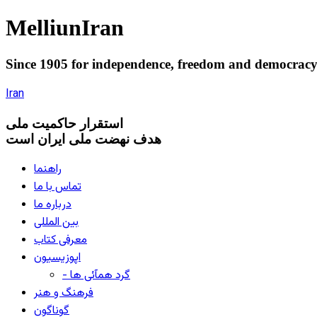
Melliun
Iran
Since 1905 for
independence
,
freedom
and
democrac
Iran
استقرار
حاکميت ملی
هدف نهضت ملی ایران است
راهنما
تماس با ما
درباره ما
بین المللی
معرفی کتاب
اپوزیسیون
- گرد همآئی ها
فرهنگ و هنر
گوناگون