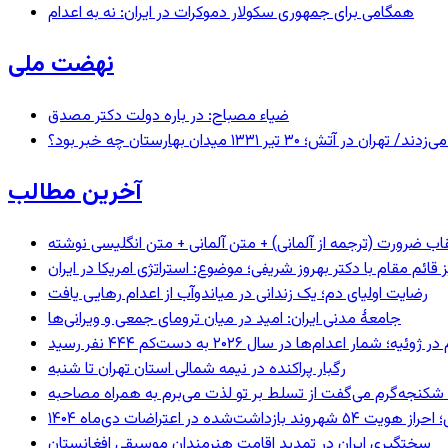
همگامی برای جمهوری سکولار دموکرات در ایران: نه به اعدام
نهضت ملی
ضیاء مصباح: در باره دولت دکتر مصدق
 ۱۳۳۱ میدان بهارستان چه خبر بود؟
آخرین مطالب
اب ضرورت (ترجمه از آلمانی) + متن آلمانی + متن انگلیسی نوشته
ائم مقام با دکتر بهروز شریفی؛ موضوع: استراتژی امریکا در ایران
رضایت اولیای دم؛ یک زندانی در میاندوآب از اعدام رهایی یافت
جامعهٔ مدنی ایران: امید در میان ترومای جمعی و ویرانی‌ها
رگبار پراکنده در نیمه شمالی استان تهران تا شنبه
کنجه‌گرم می‌گفت از تسلط بر تو لذت می‌برم به همراه مصاحبه
ند بازداشت‌شده در اعتراضات دی‌ماه ۱۴۰۴
سختگیری ایران در تمدید اقامت هنرمندان موسیقی افغانستان