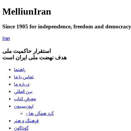
Melliun
Iran
Since 1905 for
independence
,
freedom
and
democrac
Iran
استقرار
حاکميت ملی
هدف نهضت ملی ایران است
راهنما
تماس با ما
درباره ما
بین المللی
معرفی کتاب
اپوزیسیون
- گرد همآئی ها
فرهنگ و هنر
گوناگون