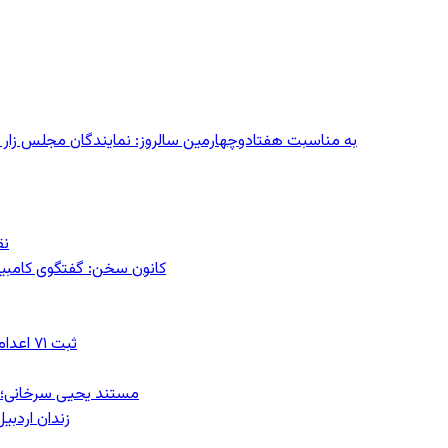
به مناسبت هفتادوچهارمین سالروز: نمایندگان مجلس زار می‌زدند/ تهران در آتش؛ ۳۰ تیر
نق
کانون سخن: گفتگوی کامبیز ق
ثبت ۷۱ اعدام در ژوئیه؛ شمار اعدام‌ها در سال ۲۰۲۶ به دست‌کم ۴۴۴ نفر رسید
مستند یحیی سرخانی؛ ش
زندان اردبیل؛ احراز هویت ۵۴ شهرو