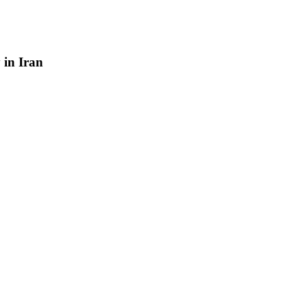
y
in
Iran