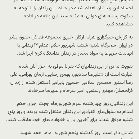
سازمان ملل برای توقف حکم آن‌ها، به دار آویخته شدند. تصاویر
اجساد این زندانیان اعدام شده در حیاط این زندان را با توجه به
سکوت رسانه های دولتی به مثابه سند این واقعه در ادامه
مشاهده کنید.
به گزارش خبرگزاری هرانا، ارگان خبری مجموعه فعالان حقوق بشر
در ایران، سحرگاه شنبه ششم شهریور حکم اعدام ۱۲ زندانی با
اتهامات مربوط به مواد مخدر در زندان ندامتگاه کرج اجرا شد.
هویت نه تن از این زندانیان که هرانا موفق به احراز آنان شده
عبارت است از: «علیرضا مددپور، بهمن رضایی، آرمان بهرامی، علی
رضا اسدی، محسن اسلامی، حسین بایرامی (منتقل شده از زندان
قزلحصار)، مهدی رستمی، امیر سرخاه و علیرضا سرخاه».
این زندانیان روز چهارشنبه سوم شهریورماه جهت اجرای حکم
اعدام به سلول‌های انفرادی این زندان منتقل شده بودند و روز پنج
شنبه موفق شدند برای آخرین بار با خانواده های خود ملاقات کنند.
شایان ذکر است، روز گذشته پنجم شهریور ماه، احمد شهید