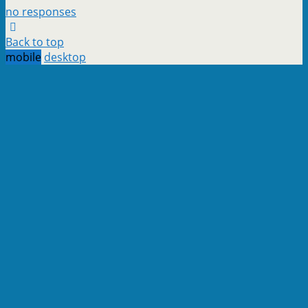
no responses
Back to top
mobile
desktop