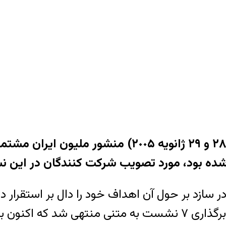
برابر با ماه مه٢٠٠٣ ) آغاز گرديد و طی دو سال با برگذاری ۷ ن