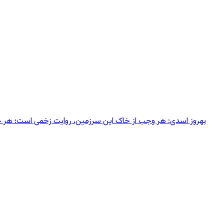
بهروز اسدی: هر وجب از خاک‌ این سرزمین، روایت زخمی است؛ هر خانه‌