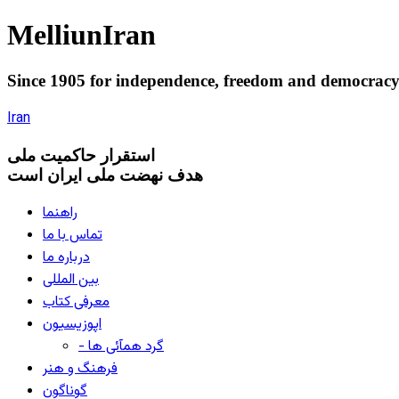
Melliun
Iran
Since 1905 for
independence
,
freedom
and
democrac
Iran
استقرار
حاکميت ملی
هدف نهضت ملی ایران است
راهنما
تماس با ما
درباره ما
بین المللی
معرفی کتاب
اپوزیسیون
- گرد همآئی ها
فرهنگ و هنر
گوناگون