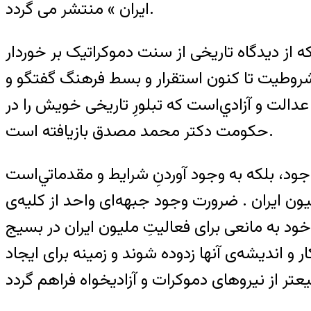
ايران » منتشر می گردد.
ز ديدگاه تاريخی از سنت دموکراتيک بر خوردار
وطيت تا کنون استقرار و بسط فرهنگ گفتگو و
دالت و آزادي‌است که تبلورِ تاريخی خويش را در
حکومت دکتر محمد مصدق باز‌يافته است.
ود، بلکه به‌ وجود ‌آوردنِ شرايط و مقدماتي‌است
ن ايران . ضرورت وجود جبهه‌ای واحد از کليه‌ی
د به مانعی برای فعاليتِ مليون ايران در بسيج
و انديشه‌ی آنها زدوده شوند و زمينه برای ايجاد