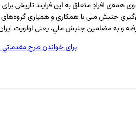
 همه‌ی افرادِ متعلق به اين فرايند تاريخی برای 
شکل‌گيری جنبش ملی با همکاری و همياری گروه‌ه
برای خواندن طرح مقدماتي ا