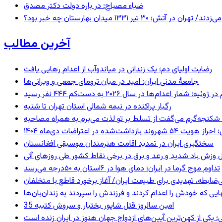
ضیاء مصباح: در باره دولت دکتر مصدق
 ۱۳۳۱ میدان بهارستان چه خبر بود؟
آخرین مطالب
رضایت اولیای دم؛ یک زندانی در میاندوآب از اعدام رهایی یافت
جامعهٔ مدنی ایران: امید در میان ترومای جمعی و ویرانی‌ها
رگبار پراکنده در نیمه شمالی استان تهران تا شنبه
کنجه‌گرم می‌گفت از تسلط بر تو لذت می‌برم به همراه مصاحبه
ند بازداشت‌شده در اعتراضات دی‌ماه ۱۴۰۴
سختگیری ایران در تمدید اقامت هنرمندان موسیقی افغانستان
 وزش باد شدید و رعد و برق در برخی نقاط کشور طی روزهای آتی
تداوم موج گرما در ایران؛ دمای هوا در ۶استان به ۵۰درجه می‌رسد
ی‌ضابطه، تهدیدی برای طبیعت ایران/ آغاز برخورد قاطع با متخلفان
بهایی که خودش را اعدام کردند و فرزندش را سپردند به زندان‌بان‌ها
35 امین سالروز قتل شاپور بختیار و سروش کتیبه
؛ یکی از کهن‌ترین آیین‌های ازدواج جهان هنوز در ایران زنده است