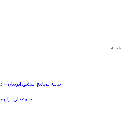
بیانیه مجامع اسلامی ایرانیان 
جبهه ملی ایران-خا