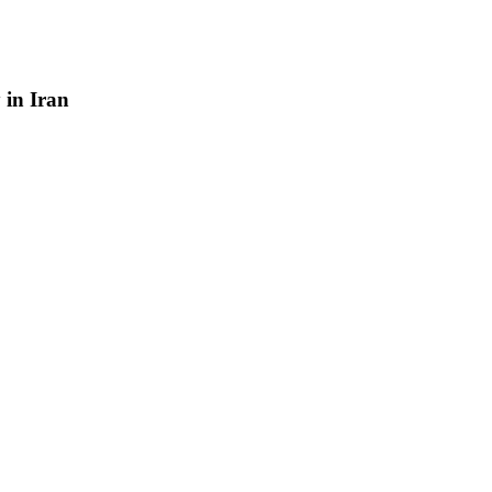
y
in
Iran