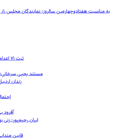
به مناسبت هفتادوچهارمین سالروز: نمایندگان مجلس زار می‌زدند/ تهران در آتش؛ ۳۰ تیر
ثبت ۷۱ اعدام در ژوئیه؛ شمار اعدام‌ها در سال ۲۰۲۶ به دست‌کم ۴۴۴ نفر رسید
مستند یحیی سرخانی؛ ش
زندان اردبیل؛ احراز هویت ۵۴ شهرو
احتمال
آفرود ب
ایران رحیم‌پور؛ زنی 
قابین مندایی