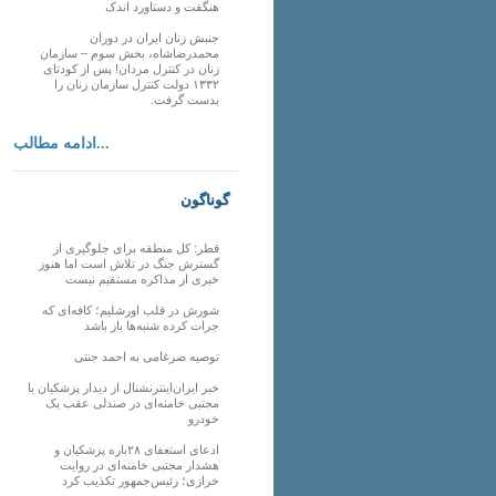
هنگفت و دستاورد اندک
جنبش زنان ایران در دوران
محمدرضاشاه، بخش سوم – سازمان
زنان در کنترل مردان! پس از کودتای
۱۳۳۲ دولت کنترل سازمان زنان را
بدست گرفت.
ادامه مطالب...
گوناگون
قطر: کل منطقه برای جلوگیری از
گسترش جنگ در تلاش است اما هنوز
خبری از مذاکره مستقیم نیست
شورش در قلب اورشلیم؛ کافه‌ای که
جرات کرده شنبه‌ها باز باشد
توصیه ضرغامی به احمد جنتی
خبر ایران‌اینترنشنال از دیدار پزشکیان با
مجتبی خامنه‌ای در صندلی عقب یک
خودرو
ادعای استعفای ۲۸باره پزشکیان و
هشدار مجتبی خامنه‌ای در روایت
خرازی؛ رئیس‌جمهور تکذیب کرد