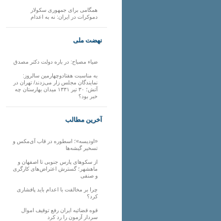
همگامی برای جمهوری سکولار
دموکرات در ایران: نه به اعدام
نهضت ملی
ضیاء مصباح: در باره دولت دکتر مصدق
به مناسبت هفتادوچهارمین سالروز:
نمایندگان مجلس زار می‌زدند/ تهران در
آتش؛ ۳۰ تیر ۱۳۳۱ میدان بهارستان چه
خبر بود؟
آخرین مطالب
«اودیسه»؛ اسطوره در قاب آی‌مکس و
تسخیر گیشه‌ها
از سکوهای پارس جنوبی تا اصفهان و
ماهشهر؛ گسترش اعتراض‌های کارگری
و صنفی
چرا بر مخالفت با اعدام باید پافشاری
کرد؟
قوه قضائیه ایران رفع توقیف اموال
سردار آزمون را رد کرد