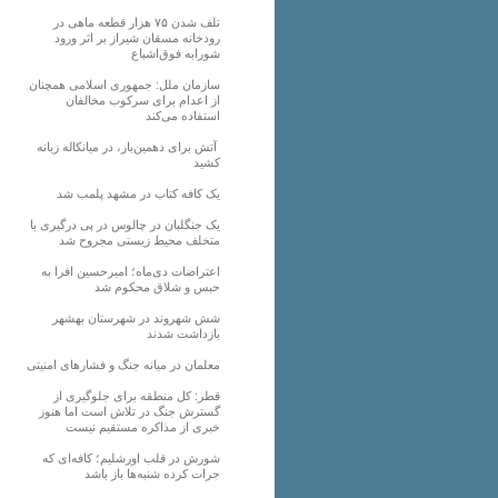
تلف شدن ۷۵ هزار قطعه ماهی در
رودخانه مسقان شیراز بر اثر ورود
شورابه فوق‌اشباع
سازمان ملل: جمهوری اسلامی همچنان
از اعدام برای سرکوب مخالفان
استفاده می‌کند
آتش برای دهمین‌بار، در میانکاله زبانه
کشید
یک کافه کتاب در مشهد پلمب شد
یک جنگلبان در چالوس در پی درگیری با
متخلف محیط زیستی مجروح شد
اعتراضات دی‌ماه؛ امیرحسین افرا به
حبس و شلاق محکوم شد
شش شهروند در شهرستان بهشهر
بازداشت شدند
معلمان در میانه جنگ و فشارهای امنیتی
قطر: کل منطقه برای جلوگیری از
گسترش جنگ در تلاش است اما هنوز
خبری از مذاکره مستقیم نیست
شورش در قلب اورشلیم؛ کافه‌ای که
جرات کرده شنبه‌ها باز باشد