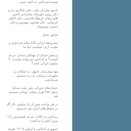
توصیه ضرغامی به احمد جنتی
یادبود مبارزان ملی، علی شاکری زند و
دکتر پرویز داورپناه: سخنرانی کامبیز
قائم مقام، فرهنگ قاسمی، دکتر کاظم
کردوانی، دکتر همایون مهمنش و دکتر
حسین موسویان
شاپور بختیار
مشروطۀ ایرانی 120 ساله شد/ فراز و
نشیب آری، شکست اما نه!
پرسش میدان از مهمانان میدان: مردم
کیست؟ و آیا کسی می‌تواند نماینده ۹۰
میلیون ایرانی باشد؟
تنها بیمارستان چابهار؛ نه امکانات و
تجهیزات پزشکی دارد نه سیستم
سرمایشی
حساب‌های شرکت ملی نفت به‌دلیل
بدهی ۲۸۷ هزار میلیارد تومانی مسدود
شد
در هر ساعت بیش از یک میلیون دلار گاز
در مشعل‌های ایران دود می‌شود
زن‌کشی در کلات؛ مردی همسرش را با
بنزین آتش زد و کشت
جمهوری اسلامی و اربعین ۱۴۰۵؛ هزینه