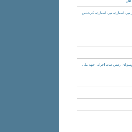
مه ۲۳۴؛ گفتگوی احمد رافت با دکتر نیره انصاری، نیره انصاری، کارشناس
ت – برنامه ۸۵: گفتگو با دکتر حسین موسویان، رئیس هیات اجرائی جبهه ملی