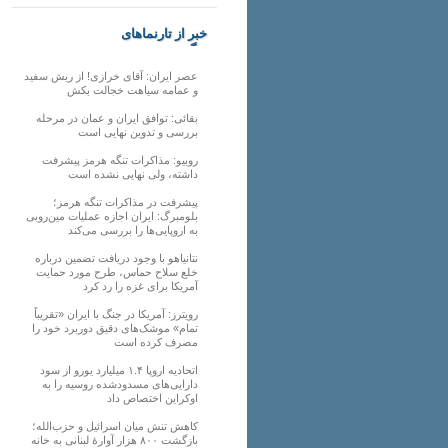
خبر از تارنماهای
دیگر
عصر ایران: آقای خرازی! از ریش سفید
و عمامه سیاهت خجالت بکش
بقائی: توافق ایران و عمان در مرحله
بررسی و تدوین نهایی است
روبیو: مذاکرات تنگه هرمز پیشرفت
داشته، ولی نهایی نشده است
پیشرفت در مذاکرات تنگه هرمز؛
بلومبرگ: ایران اجازه عملیات مین‌روبی
به اروپایی‌ها را بررسی می‌کند
نتانیاهو با وجود دریافت تضمین درباره
خلع سلاح حماس، طرح مورد حمایت
آمریکا برای غزه را رد کرد
رویترز: آمریکا در جنگ با ایران «تقریباً
تمام» موشک‌های دقیق دوربرد خود را
مصرف کرده است
اتحادیه اروپا ۱.۴ میلیارد یورو از سود
دارایی‌های مسدودشده روسیه را به
اوکراین ‏اختصاص داد
کاهش تنش میان اسرائیل و حزب‌الله؛
بازگشت ۸۰۰ هزار آوارۀ لبنانی به خانه‌