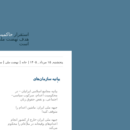
استقرار
حاکميت
هدف نهضت ملی 
است
پنجشنبه, ۱۵ مرداد , ۱۴۰۵ |
خانه
نهضت ملی
سا
بیانیه سازمان‌های
ملی
بیانیه مجامع اسلامی ایرانیان – در
محکومیت اعدام، سرکوب سیاسی–
اجتماعی، و نقض حقوق زنان
جبهه ملی ایران: ماشین اعدام را
متوقف کنید!
جبهه ملی ایران-خارج از کشور انجام
اعدام‌های وقیحانه در ملأِعام را محکوم
می‌کند