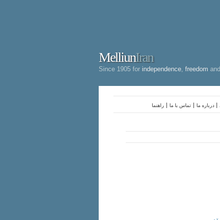
Melliun
Iran
Since 1905 for
independence
,
freedom
an
درباره ما
تماس با ما
راهنما