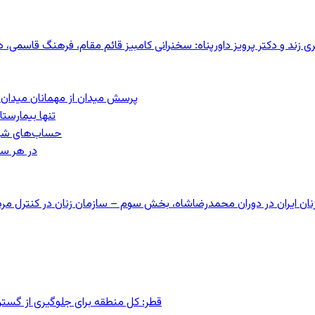
کری زند و دکتر پرویز داورپناه: سخنرانی کامبیز قائم مقام، فرهنگ قاسم
پرسش میدان از مهمانان میدان: مردم کیست؟
تنها بیمارست
حساب‌های شرکت ملی نفت ب
در هر سا
قطر: کل منطقه برای جلوگیری از گس