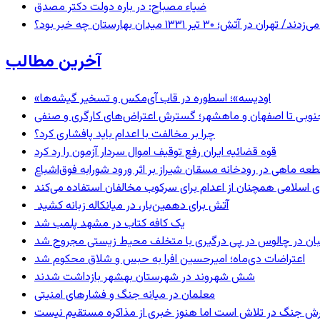
ضیاء مصباح: در باره دولت دکتر مصدق
 ۱۳۳۱ میدان بهارستان چه خبر بود؟
آخرین مطالب
«اودیسه»؛ اسطوره در قاب آی‌مکس و تسخیر گیشه‌ها
نوبی تا اصفهان و ماهشهر؛ گسترش اعتراض‌های کارگری و صنفی
چرا بر مخالفت با اعدام باید پافشاری کرد؟
قوه قضائیه ایران رفع توقیف اموال سردار آزمون را رد کرد
 اسلامی همچنان از اعدام برای سرکوب مخالفان استفاده می‌کند
آتش برای دهمین‌بار، در میانکاله زبانه کشید
یک کافه کتاب در مشهد پلمب شد
ان در چالوس در پی درگیری با متخلف محیط زیستی مجروح شد
اعتراضات دی‌ماه؛ امیرحسین افرا به حبس و شلاق محکوم شد
شش شهروند در شهرستان بهشهر بازداشت شدند
معلمان در میانه جنگ و فشارهای امنیتی
ترش جنگ در تلاش است اما هنوز خبری از مذاکره مستقیم نیست