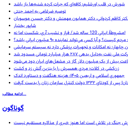
شورش در قلب اورشلیم؛ کافه‌ای که جرات کرده شنبه‌ها باز باشد
توصیه ضرغامی به احمد جنتی
ی، دکتر کاظم کردوانی، دکتر همایون مهمنش و دکتر حسین موسویان
شاپور بختیار
مشروطۀ ایرانی 120 ساله شد/ فراز و نشیب آری، شکست اما نه!
 و آیا کسی می‌تواند نماینده ۹۰ میلیون ایرانی باشد؟
ان چابهار؛ نه امکانات و تجهیزات پزشکی دارد نه سیستم سرمایشی
ه‌دلیل بدهی ۲۸۷ هزار میلیارد تومانی مسدود شد
عت بیش از یک میلیون دلار گاز در مشعل‌های ایران دود می‌شود
زن‌کشی در کلات؛ مردی همسرش را با بنزین آتش زد و کشت
جمهوری اسلامی و اربعین ۱۴۰۵؛ هزینه هنگفت و دستاورد اندک
ادامه مطالب...
گوناگون
ترش جنگ در تلاش است اما هنوز خبری از مذاکره مستقیم نیست