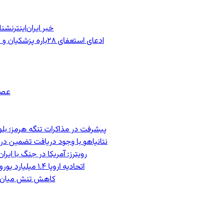
خبر ایران‌اینترنش
ادعای استعفای ۲۸باره پزشکیان و هشدار مجتبی خامنه‌ای در روایت خرازی؛ رئیس‌جمهور تکذیب کرد
عصر
پیشرفت در مذاکرات تنگه هرمز؛ بلومب
نتانیاهو با وجود دریافت تضمین درب
رویترز: آمریکا در جنگ با ای
اتحادیه اروپا ۱.۴ میلیارد یورو از سود دارایی‌های مسدودشده روسیه را به اوکراین ‏اختصاص داد
کاهش تنش میان اسرائیل و حزب‌الل