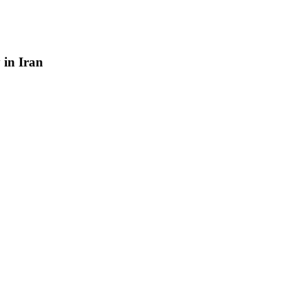
y
in
Iran