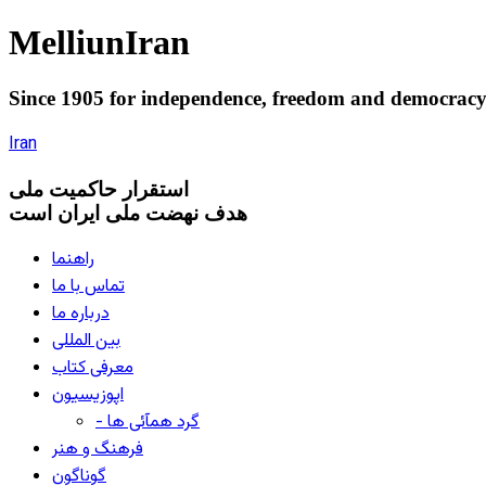
Melliun
Iran
Since 1905 for
independence
,
freedom
and
democrac
Iran
استقرار
حاکميت ملی
هدف نهضت ملی ایران است
راهنما
تماس با ما
درباره ما
بین المللی
معرفی کتاب
اپوزیسیون
- گرد همآئی ها
فرهنگ و هنر
گوناگون