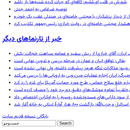
شورش در قلب اورشلیم؛ کافه‌ای که جرات کرده شنبه‌ها باز باشد
توصیه ضرغامی به احمد جنتی
نال از دیدار پزشکیان با مجتبی خامنه‌ای در صندلی عقب یک خودرو
خبر از تارنماهای دیگر
 ایران: آقای خرازی! از ریش سفید و عمامه سیاهت خجالت بکش
بقائی: توافق ایران و عمان در مرحله بررسی و تدوین نهایی است
روبیو: مذاکرات تنگه هرمز پیشرفت داشته، ولی نهایی نشده است
رگ: ایران اجازه عملیات مین‌روبی به اروپایی‌ها را بررسی می‌کند
اره خلع سلاح حماس، طرح مورد حمایت آمریکا برای غزه را رد کرد
ران «تقریباً تمام» موشک‌های دقیق دوربرد خود را مصرف کرده است
ه؛ بازگشت ۸۰۰ هزار آوارۀ لبنانی به خانه‌ آغاز شد
بایگانی نسخه قدیم سایت