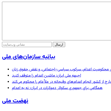
بیانیه سازمان‌های ملی
– در محکومیت اعدام، سرکوب سیاسی–اجتماعی، و نقض حقوق زنان
جبهه ملی ایران: ماشین اعدام را متوقف کنید!
رج از کشور انجام اعدام‌های وقیحانه در ملأِعام را محکوم می‌کند
همگامی برای جمهوری سکولار دموکرات در ایران: نه به اعدام
نهضت ملی