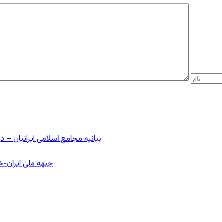
بیانیه مجامع اسلامی ایرانیان 
جبهه ملی ایران-خا