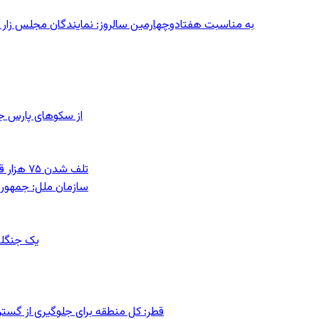
به مناسبت هفتادوچهارمین سالروز: نمایندگان مجلس زار می‌زدند/ تهران در آتش؛ ۳۰ تیر
از سکوهای پارس ج
تلف شدن ۷۵ هزار قطعه ماهی در رودخانه مسقان شیراز بر اثر ورود شورابه فوق‌اشباع
سازمان ملل: جمهوری
یک جنگلب
قطر: کل منطقه برای جلوگیری از گس