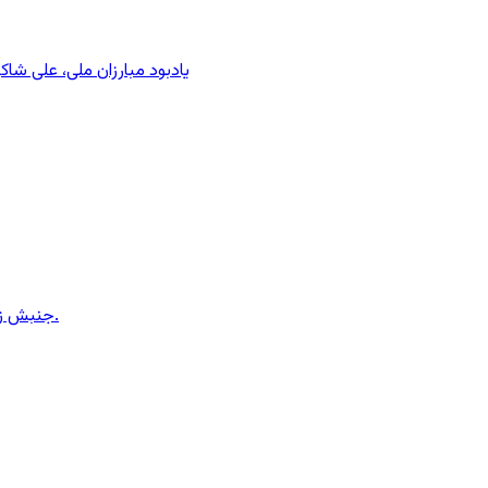
یادبود مبارزان ملی، علی شا
جنبش زنان ایران در دوران محمدرضاشاه، بخش سوم – سازمان زنان در کنترل مردان! پس از کودتای ۱۳۳۲ دولت کنترل سازمان زنان را بدست گرفت.