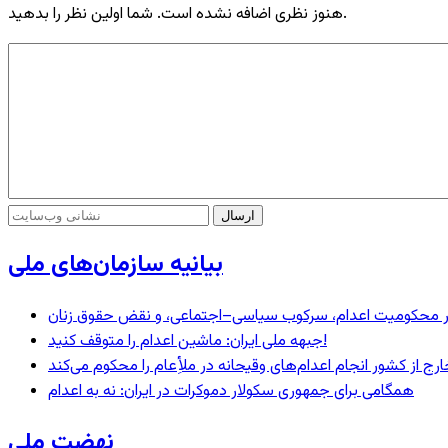
هنوز نظری اضافه نشده است. شما اولین نظر را بدهید.
بیانیه سازمان‌های ملی
– در محکومیت اعدام، سرکوب سیاسی–اجتماعی، و نقض حقوق زنان
جبهه ملی ایران: ماشین اعدام را متوقف کنید!
رج از کشور انجام اعدام‌های وقیحانه در ملأِعام را محکوم می‌کند
همگامی برای جمهوری سکولار دموکرات در ایران: نه به اعدام
نهضت ملی