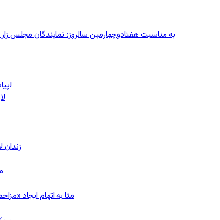
به مناسبت هفتادوچهارمین سالروز: نمایندگان مجلس زار می‌زدند/ تهران در آتش؛ ۳۰ تیر
پیام روشن پزشکیان در گفت‌و‌گوی تصویری با مرد نامرئی: من هستم!
لا
زندان 
مشهد؛ ۲۰
ب
متا به اتهام ایجاد «مزاحمت عمومی»