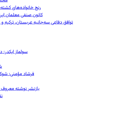
محکومیت
رنج خانواده‌های کشته‌
کانون صنفی معلمان ایران
توافق دفاعی سه‌جانبه عربستان، ترکیه 
سولماز ایکدر: د
ش
فرشاد مؤمنی: شوک‌د
بازنشر نوشته معروف م
نق