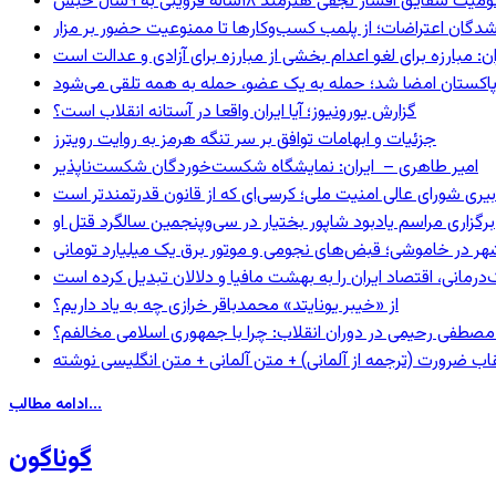
 شقایق افشار نجفی هنرمند ۱۸ساله قزوینی به ۹سال حبس
شدگان اعتراضات؛ از پلمب کسب‌وکارها تا ممنوعیت حضور بر مزار
: مبارزه برای لغو اعدام بخشی از مبارزه برای آزادی و عدالت است
و پاکستان امضا شد؛ حمله به یک عضو، حمله به همه تلقی می‌شود
گزارش یورونیوز؛ آیا ایران واقعا در آستانه انقلاب است؟
جزئیات و ابهامات توافق بر سر تنگه هرمز به روایت رویترز
امیر طاهری – ایران: نمایشگاه شکست‌خوردگان شکست‌ناپذیر
بیری شورای عالی امنیت ملی؛ کرسی‌ای که از قانون قدرتمندتر است
برگزاری مراسم یادبود شاپور بختیار در سی‌وپنجمین سالگرد قتل او
هر در خاموشی؛ قبض‌های نجومی و موتور برق یک میلیارد تومانی
رمانی، اقتصاد ایران را به بهشت مافیا و دلالان تبدیل کرده است
از «خیبر یونایتد» محمدباقر خرازی چه به یاد داریم؟
صطفی رحیمی در دوران انقلاب: چرا با جمهوری اسلامی مخالفم؟
اب ضرورت (ترجمه از آلمانی) + متن آلمانی + متن انگلیسی نوشته
ادامه مطالب...
گوناگون