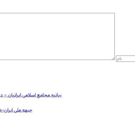
بیانیه مجامع اسلامی ایرانیان 
جبهه ملی ایران-خا