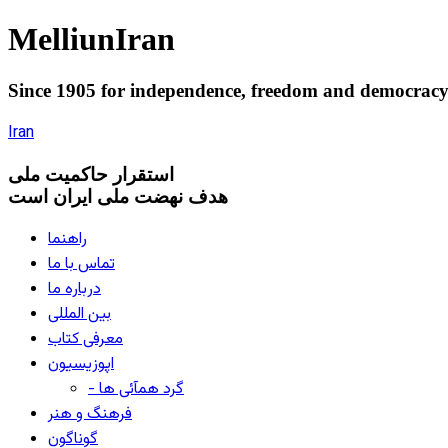
Melliun
Iran
Since 1905 for
independence
,
freedom
and
democrac
Iran
استقرار
حاکميت ملی
هدف نهضت ملی ایران است
راهنما
تماس با ما
درباره ما
بین المللی
معرفی کتاب
اپوزیسیون
- گرد همآئی ها
فرهنگ و هنر
گوناگون