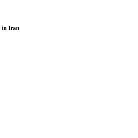
y
in
Iran