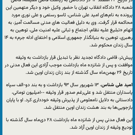
در تاریخ ٢٣ اسفند ٩٣ در دادگاهی به ریاست قاضی مقیسه، قاضی
شعبه ۲۸ دادگاه انقلاب تهران با حضور وکیل خود و دیگر متهمین این
پرونده به نام‌های امید علی شناس، ئاسو رستمی و علی نوری مورد
محاکمه قرار گرفت. وی به دلیل فعالیت های مدنی مسالمت آمیز، به
اتهام «تبلیغ علیه نظام، اجتماع و تبانی علیه امنیت ملی، توهین به
رهبری، توهین به بنیانگذار جمهوری اسلامی و اختفای ادله جرم» به ۱۴
سال زندان محکوم شد.
پیش‌تر، قاضی دادگاه تجدید نظر با تبدیل قرار بازداشت به وثیقه
موافقت و پس از شانزده ماه بازداشت موجب آزادی این فعال مدنی در
تاریخ ۲۶ بهمن‌ماه سال گذشته از بند زنان زندان اوین شد.
امید على شناس
، ١٣ شهریور سال ۹۳ بازداشت و به بند دو-الف سپاه
پاسداران منتقل شد و علی‌‌رغم صدور قرار وثیقه ١٠٠میلیون تومانی،
دادستانی به دلایل نامعلومی از پذیرش وثیقه خودداری کرد. او با پایان
بازجویی‌ها به بند هشت زندان اوین منتقل شد.
این فعال مدنی پس از شانزده ماه بازداشت ۲۸ دی‌ماه سال گذشته با
تودیع وثیقه از زندان اوین آزاد شد.