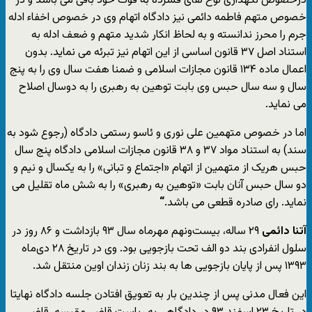
درخصوص نگهداری لوح های فشرده به قوت خود باقی می باشد و در
خصوص متهم فاطمه دائمی نیز دادگاه اتهام وی در خصوص اخفاء ادله
جرم را محرز ندانسته و به لحاظ انکار شدید متهم و ضعف ادله به
استناد اصل ۳۷ قانون اساسی از این اتهام نیز تبرئه می نماید. بدون
اعمال ماده ۱۳۴ قانون مجازات اسلامی و ضمنا هفت سال وی را به پنج
سال و سه سال حبس وی بابت توهین به رهبری را به دوسال اصلاح
می نماید.
اما در خصوص متهمین علی نوری و ئاسو رستمی دادگاه (رجوع شود به
سند) به استناد مواد ۳۷ و ۳۸ قانون مجازات اسلامی دادگاه پنج سال
حبس هریک از متهمین از اتهام «اجتماع و تبانی» را به یکسال و نیم و
دو سال حبس آنان بابت «توهین به رهبری» را به شش ماه تقلیل می
نماید. رای صادره قطعی می باشد.
“
آتنا دائمی
۲۹ ساله، بیست‌و‌نهم مهرماه سال ۹۳ بازداشت و ۸۶ روز در
سلول انفرادی بند دو الف تحت بازجویی بود. وی در تاریخ ۲۸ دی‌ماه
۱۳۹۳ پس از پایان بازجویی ها به بند زنان زندان اوین منتقل شد.
این فعال مدنی پس از چندین بار به تعویق افتادن جلسه دادگاه نهایتا