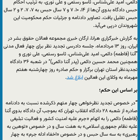
دائمی، امید علی‌شناس، ئاسو رستمی و علی نوری، به ترتیب احکام
حبس دادگاه بدوی آن‌ها از ۱۴، ۱۰، ۷ و ۷ سال حبس به ۷، ۷، ۲ و ۲ سال
حبس تقلیل یافت. تصاویر دادنامه و جزئیات حکم محکومیت این
شهروندان درپی می‌آید.
به گزارش خبرگزاری هرانا، ارگان خبری مجموعه فعالان حقوق بشر در
ایران، روز ۱۳ مردادماه، جلسه دادرسی تجدید نظر برای چهار فعال مدنی
“آتنا (فاطمه) دائمی، امید علی‌شناس، ئاسو رستمی، علی نوری و
همچنین محمد حسین دائمی (پدر آتنا دائمی)” در شعبه ۳۶ دادگاه
تجدیدنظر استان تهران برگزار و حکم صادره روز چهارشنبه هفتم
مهرماه به وکلای این فعالین
ابلاغ شد
.
بر اساس این حکم؛
“
در خصوص تجدید نظرخواهی چهار متهم ذکرشده نسبت به دادنامه
صادره از شعبه ۲۸ دادگاه انقلاب تهران که بموجب آن دادگاه بدوی آتنا
(فاطمه) دائمی را به اتهام «جرم علیه امنیت کشور و فعالیت تبلیغی
علیه نظام جمهوری اسلامی» به هفت سال و در خصوص «توهین به
رهبری» به سه سال حبس و در خصوص «اخفاء ادله جرم» به چهار