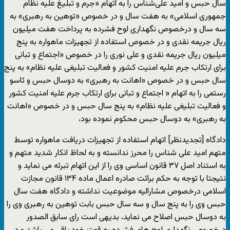
سال حبس و امید علی‌شناس را به اتهام «جرم و تبلیغ علیه نظام
جمهوری اسلامی» به هفت سال و در خصوص «توهین به رهبری» به
سه سال و درخصوص نگهداری لوح فشرده به پرداخت هفت میلیون
ریال جریمه نقدی و در خصوص استفاده از تجهیزات ماهواره به پنج
میلیون ریال جریمه نقدی و علی نوری را در خصوص «اجتماع و تبانی
برای ارتکاب جرم علیه امنیت کشور و فعالیت تبلیغی علیه نظام» به پنج
سال حبس و در خصوص «اهانت به رهبری» به دوسال حبس و ئاسو
رستمی را به اتهام « اجتماع و تبانی برای ارتکاب جرم علیه امنیت کشور
و فعالیت تبلیغی علیه نظام» به پنج سال حبس و در خصوص «اهانت
به رهبری» به دوسال حبس محکوم نموده بود،
دادگاه [تجدیدنظر] اتهام استفاده از تجهیزات دریافت ماهواره توسط
متهم امید علی شناس را محرز ندانسته و به لحاظ انکار شدید متهم و
به استناد اصل ۳۷ قانون اساسی وی را از این اتهام تبرئه می نماید و
نتیجتا با توجه به حکم برائت صادره اعمال ماده ۱۳۴ قانون مجازت
اسلامی درخصوص مشارالیه موضوعیت نداشته و دادگاه هفت سال
حبس وی را به پنج سال و سه سال حبس بابت توهین به رهبری وی را
به دوسال حبس اصلاح می نماید، بدیهی است رای سابق الصدور