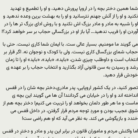
شما همین دختر بچه را در اروپا پرورش دهید، و او را تطمیع و تهدید
نکنید و او را از آتش جهنم نترسانید و او را به بهشت برین وعده ندهید و
او را شبیه به مادر و مادر بزرگ اش نکنید و با روش اداى بزرگ تر ها را در
آوردن او را فریب ندهید… آیا باز او در بزرگسالى حجاب بر سر خواهد کرد؟!
مى گویند ما مومنیم. بسیار عالى ست. با ایمان شما کارى نیست. حتى با
حجاب شماى بزرگسال کارى نیست. ولى با کودک و نوجوان نه. اگر قرار بر
انتخاب است و داوطلب چیزى شدن، «باید»، «باید»، «باید» او را تا زمان
رشد و رسیدن به سن قانونى آزاد بگذارید و انتخاب حجاب را بر عهده ى
خودش قرار دهید.
تصور کنید، در یک کشور اروپایى، پدر مادرى،دختر بچه شان را در قفس
انداخته اند و او را در خیابان مى گردانند! آن ها مى گویند این بچه ى
ماست و ما هر طور دلمان بخواهد او را تربیت مى کنیم! دختر بچه هم از
شوق عجیب بودن و موردِ توجه مردم قرار گرفتن، در داخل قفس مى
خندد و بازیگوشى مى کند. به نظر مى آید که او هم راضى ست!
اما واکنش مردم و ماموران قانون در برابر این پدر و مادر و دخترِ در قفس