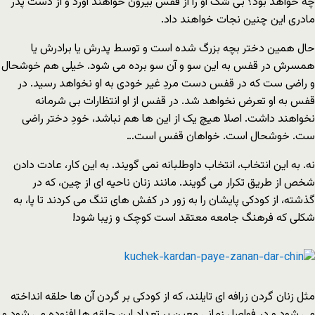
چه خواهد بود؟ بى شک او را از قفس بیرون خواهند آورد و از دست پدر
مادرى این چنین نجات خواهند داد.
حال همین دختر بچه بزرگ شده است و توسط پدرش یا برادرش یا
همسرش در قفس به این سو و آن سو برده مى شود. خیلى هم خوشحال
و راضى ست که در قفس دست مردِ غیر خودى به او نخواهد رسید. در
قفس به او تعرض نخواهد شد. در قفس از او انتظارات بى شرمانه
نخواهند داشت. اصلا هیچ یک از این ها هم نباشد، خودِ دختر راضى
ست. خوشحال است. خواهان قفس است…
نه. به این انتخاب، انتخاب داوطلبانه نمى گویند. به این کار، عادت دادن
شخص از طریق تکرار مى گویند. مانند زنان ناحیه اى از چین، که در
گذشته، از کودکى پایشان را به زور در کفش هاى تنگ مى کردند تا پا، به
شکلى که فرهنگ جامعه معتقد است کوچک و زیبا شود!
مثل زنان گردن زرافه اى تایلند، که از کودکى بر گردن آن ها حلقه انداخته
مى شود و در فواصل زمانى معین بر تعداد این حلقه ها افزوده مى شود و