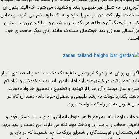
گردنِ زن، به شکل غیر طبیعى، بلند و کشیده مى شود -که البته بدون آن
حلقه ها توان کشیدن بار سر را ندارد و به یک طرف خم مى شود- و به این
کار، در فرهنگِ آن منطقه، مى گویند زیبا شدن و زیبا کردن زن! در سنین
بزرگسالى هم زن لابد خوشحال است که مانند زنانِ دیگرِ جامعه ى خود
است.
اگر این روش ها را در کشورهایى با فرهنگ عقب مانده و استبدادى ناچار
باید تحمل کرد، در کشورهاى آزاد اما، قانون باید به داد کودکان و افراد کم
سن و سال برسد و آن ها را از تهدید و تطمیع و تحمیق خانواده نجات
دهد. بگذارد کودک به رشد طبیعى و معقول خود ادامه دهد آن گاه در
سن قانونى به هر راه که خواست برود.
حجاب داوطلبانه، به رغم ظاهرِ داوطلبانه اش، زورى ست. دستى قوى و
نامرئى حجاب را بر سر زن و دختر بچه نگه مى دارد. این دست را باید برید.
اندیشمندان و نویسندگان و شعراى بزرگ ما، چه شعرها که در باره ى