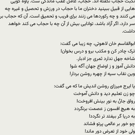
نکبت حجاب نگفته اند. حجاب، عامل عقب ماندگى ست. یاوه گویى
هایى از قبیل ببینید دختران ما با حجاب در ورزش و تحصیل و غیره چه
مى کنند و چه رکوردها مى زنند براى فریب و تحمیق است. آن که حجاب بر
سر دارد، اگر آزاد باشد، توانایى بیش از آن چه با حجاب مى کند خواهد
داشت.
ابوالقاسم خان لاهوتى، چه زیبا مى گفت:
ترک چادر کن و مکتب برو و درس بخوان!
شاخه جهل ندارد ثمری جز ادبار.
دانش آموز و ز اوضاع جهان آگه شو!
وین نقاب سیه از چهره روشن بردار!
یا ایرج میرزاى روشن اندیش ما که مى گفت:
چو زن تعلیم دید و دانش آموخت
رواق جانْ به نورِ بینش افروخت!
به هیچ افسون ز عصمت برنگردد
به دریا گر بیفتد تر نگردد!
چو خور بر عالمی پرتو فشاند
ولی خود از تعرض دور ماند!