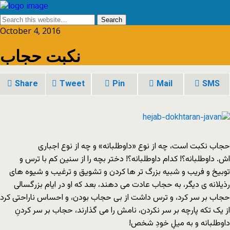
October 4, 2016
نکبت حجاب
Share
Tweet
Pin
Mail
SMS
حجاب نکبت است، چه از نوع «داوطلبانه» و چه از نوع اجبارى
اش. داوطلبانه؟! کدام داوطلبانه؟! دختر بچه را از سنین کم با ترس و
توبیخ و فریب و شبیه بزرگ تر ها کردن و تشویق و ترغیب و شیوه هاى
رذیلانه ى دیگر، به حجاب عادت مى دهند، بعد که او در ایام بزرگسالى
حجاب بر سر کرد، و ترس داشت از بى حجاب بودن، و احساس ناراحتى کرد
از یک تکه پارچه بر سر نکردن، نامش را مى گذارند، حجاب بر سر کردنِ
داوطلبانه و به میلِ خودِ شخص!