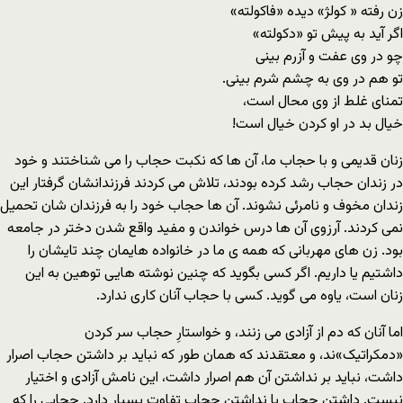
زن رفته « کولژ» دیده «فاکولته»
اگر آید به پیش تو «دکولته»
چو در وی عفت و آزرم بینی
تو هم در وی به چشم شرم بینی.
تمنای غلط از وی محال است،
خیال بد در او کردن خیال است!
زنان قدیمى و با حجاب ما، آن ها که نکبت حجاب را مى شناختند و خود
در زندان حجاب رشد کرده بودند، تلاش مى کردند فرزندانشان گرفتار این
زندان مخوف و نامرئى نشوند. آن ها حجاب خود را به فرزندان شان تحمیل
نمى کردند. آرزوى آن ها درس خواندن و مفید واقع شدن دختر در جامعه
بود. زن هاى مهربانى که همه ى ما در خانواده هایمان چند تایشان را
داشتیم یا داریم. اگر کسى بگوید که چنین نوشته هایى توهین به این
زنان است، یاوه مى گوید. کسى با حجاب آنان کارى ندارد.
اما آنان که دم از آزادى مى زنند، و خواستارِ حجاب سر کردن
«دمکراتیک»ند، و معتقدند که همان طور که نباید بر داشتن حجاب اصرار
داشت، نباید بر نداشتن آن هم اصرار داشت، این نامش آزادى و اختیار
نیست. داشتن حجاب با نداشتن حجاب تفاوت بسیار دارد. حجابى را که