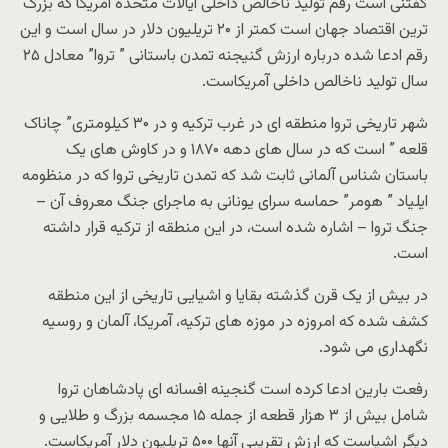
گفتنی است رقم تولید ناخالص داخلی ایالات متحده آمریکا که بزرگ
ترین اقتصاد جهان است کمتر از ۲۰ تریلیون دلار در سال است و این
رقم ادعا شده درباره ارزش گنیجنه تمدن باستانی ” تروا” معادل ۲۵
سال تولید ناخالص داخلی آمریکاست.
شهر تاریخی تروا منطقه ای در غرب ترکیه و در ۳۰ کیلومتری” چاناک
قلعه ” است که در سال های دهه ۱۸۷۰ و در کاوش های یک
باستان شناس آلمانی ثابت شد که تمدن تاریخی تروا که در منظومه
ایلیاد ” هومر” حماسه سرای یونانی به ماجرای جنگ معروف آن –
جنگ تروا – اشاره شده است، در این منطقه از ترکیه قرار داشته
است.
در بیش از یک قرن گذشته بقایا و اشیایی تاریخی از این منطقه
کشف شده که امروزه در موزه های ترکیه، آمریکا، آلمان و روسیه
نگهداری می شود.
رفعت بارین ادعا کرده است گنجینه افسانه ای پادشاهان تروا
شامل بیش از ۳ هزار قطعه از جمله ۱۵ مجسمه بزرگ و طلایی و
دیگر اشیاست که ارزش تقریبی آنها ۵۰۰ تریلیون دلار آمریکاست.