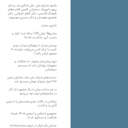
یادبود مبارزان ملی، علی شاکری زند و دکتر
پرویز داورپناه: سخنرانی کامبیز قائم مقام،
فرهنگ قاسمی، دکتر کاظم کردوانی، دکتر
همایون مهمنش و دکتر حسین موسویان
شاپور بختیار
مشروطۀ ایرانی 120 ساله شد/ فراز و
نشیب آری، شکست اما نه!
پرسش میدان از مهمانان میدان: مردم
کیست؟ و آیا کسی می‌تواند نماینده ۹۰
میلیون ایرانی باشد؟
تنها بیمارستان چابهار؛ نه امکانات و
تجهیزات پزشکی دارد نه سیستم
سرمایشی
حساب‌های شرکت ملی نفت به‌دلیل بدهی
۲۸۷ هزار میلیارد تومانی مسدود شد
در هر ساعت بیش از یک میلیون دلار گاز
در مشعل‌های ایران دود می‌شود
زن‌کشی در کلات؛ مردی همسرش را با بنزین
آتش زد و کشت
جمهوری اسلامی و اربعین ۱۴۰۵؛ هزینه
هنگفت و دستاورد اندک
جنبش زنان ایران در دوران محمدرضاشاه،