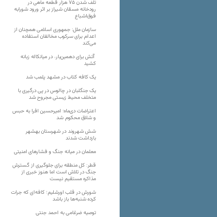
تلف شدن ۷۵ هزار قطعه ماهی در
رودخانه مسقان شیراز بر اثر ورود شورابه
فوق‌اشباع
سازمان ملل: جمهوری اسلامی همچنان از
اعدام برای سرکوب مخالفان استفاده
می‌کند
آتش برای دهمین‌بار، در میانکاله زبانه
کشید
یک کافه کتاب در مشهد پلمب شد
یک جنگلبان در چالوس در پی درگیری با
متخلف محیط زیستی مجروح شد
اعتراضات دی‌ماه؛ امیرحسین افرا به حبس
و شلاق محکوم شد
شش شهروند در شهرستان بهشهر
بازداشت شدند
معلمان در میانه جنگ و فشارهای امنیتی
قطر: کل منطقه برای جلوگیری از گسترش
جنگ در تلاش است اما هنوز خبری از
مذاکره مستقیم نیست
شورش در قلب اورشلیم؛ کافه‌ای که جرات
کرده شنبه‌ها باز باشد
توصیه ضرغامی به احمد جنتی