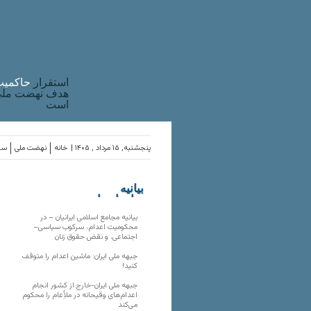
استقرار
حاکميت
هدف نهضت ملی 
است
پنجشنبه, ۱۵ مرداد , ۱۴۰۵ |
خانه
نهضت ملی
ساز
بیانیه
سازمان‌های
ملی
بیانیه مجامع اسلامی ایرانیان – در
محکومیت اعدام، سرکوب سیاسی–
اجتماعی، و نقض حقوق زنان
جبهه ملی ایران: ماشین اعدام را متوقف
کنید!
جبهه ملی ایران-خارج از کشور انجام
اعدام‌های وقیحانه در ملأِعام را محکوم
می‌کند