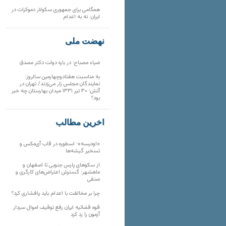
همگامی برای جمهوری سکولار دموکرات در
ایران: نه به اعدام
نهضت ملی
ضیاء مصباح: در باره دولت دکتر مصدق
به مناسبت هفتادوچهارمین سالروز:
نمایندگان مجلس زار می‌زدند/ تهران در
آتش؛ ۳۰ تیر ۱۳۳۱ میدان بهارستان چه خبر
بود؟
آخرین مطالب
«اودیسه»؛ اسطوره در قاب آی‌مکس و
تسخیر گیشه‌ها
از سکوهای پارس جنوبی تا اصفهان و
ماهشهر؛ گسترش اعتراض‌های کارگری و
صنفی
چرا بر مخالفت با اعدام باید پافشاری کرد؟
قوه قضائیه ایران رفع توقیف اموال سردار
آزمون را رد کرد