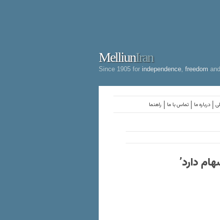
Melliun
Iran
Since 1905 for
independence
,
freedom
an
لی
درباره ما
تماس با ما
راهنما
هام دارد’