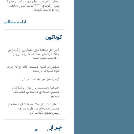
بخش سوم – سازمان زنان در کنترل مردان!
پس از کودتای ۱۳۳۲ دولت کنترل سازمان
زنان را بدست گرفت.
ادامه مطالب...
گوناگون
قطر: کل منطقه برای جلوگیری از گسترش
جنگ در تلاش است اما هنوز خبری از
مذاکره مستقیم نیست
شورش در قلب اورشلیم؛ کافه‌ای که جرات
کرده شنبه‌ها باز باشد
توصیه ضرغامی به احمد جنتی
خبر ایران‌اینترنشنال از دیدار پزشکیان با
مجتبی خامنه‌ای در صندلی عقب یک
خودرو
ادعای استعفای ۲۸باره پزشکیان و هشدار
مجتبی خامنه‌ای در روایت خرازی؛
رئیس‌جمهور تکذیب کرد
خبر از
تارنماهای دیگر