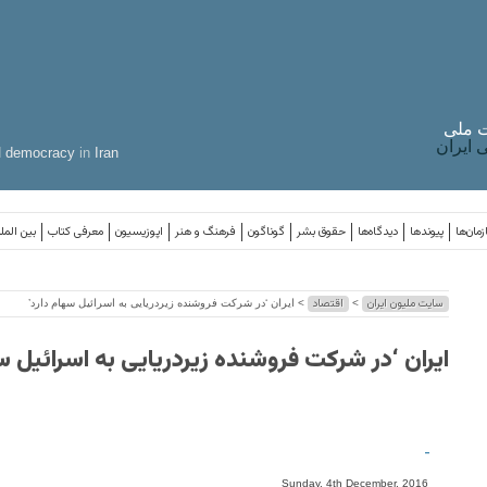
 ملی
ایران
d
democracy
in
Iran
مان‌ها
پیوندها
دیدگاه‌ها
حقوق بشر
گوناگون
فرهنگ و هنر
اپوزیسیون
معرفی کتاب
بین المل
سایت ملیون ایران
اقتصاد
>
> ایران ‘در شرکت فروشنده زیردریایی به اسرائیل سهام دارد’
ایران ‘در شرکت فروشنده زیردریایی به اسرائیل س
-
Sunday, 4th December, 2016