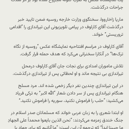
یک نمایشگاه عکس به ضرب گلوله مجروح شده بود بر اثر شدت
جراحات درگذشت.
ماریا زاخارووا، سخنگوی وزارت خارجه روسیه ضمن تایید خبر
درگذشت آقای کارلوف در پیامی تلویزیونی این تیراندازی را “اقدامی
تروریستی” خواند.
آقای کارلوف در مراسم افتتاحیه نمایشگاه عکس “روسیه از نگاه
ترک‌ها” در آنکارا سخنرانی می‌کرد که هدف حمله قرار گرفت.
تلاش ماموران امدادی برای نجات جان آقای کارلوف درمحل
تیراندازی بی نتیجه ماند و او لحظاتی پس از تیراندازی درگذشت.
در این تیراندازی چندین نفر دیگر زخمی شده اند. مرد مسلح
هنگام تیراندازی پس از سر دادن شعار “الله اکبر” به ترکی فریاد
می‌کشید: “حلب را فراموش نکنید، سوریه را فراموش نکنید.”
او ابتدا شعری را به زبان عربی خواند که مسلمانان صدر اسلام در
جنگ خندق زمزمه می‌کردند: “نحن الذین بایعوا محمداً علی الجهادِ
ما حیینا ابداً” که ترجمه آن این است: “ما آنانیم که برای جهاد با