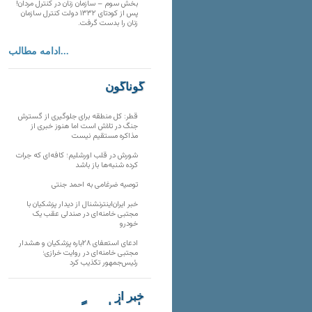
بخش سوم – سازمان زنان در کنترل مردان!
پس از کودتای ۱۳۳۲ دولت کنترل سازمان
زنان را بدست گرفت.
ادامه مطالب...
گوناگون
قطر: کل منطقه برای جلوگیری از گسترش
جنگ در تلاش است اما هنوز خبری از
مذاکره مستقیم نیست
شورش در قلب اورشلیم؛ کافه‌ای که جرات
کرده شنبه‌ها باز باشد
توصیه ضرغامی به احمد جنتی
خبر ایران‌اینترنشنال از دیدار پزشکیان با
مجتبی خامنه‌ای در صندلی عقب یک
خودرو
ادعای استعفای ۲۸باره پزشکیان و هشدار
مجتبی خامنه‌ای در روایت خرازی؛
رئیس‌جمهور تکذیب کرد
خبر از
تارنماهای دیگر