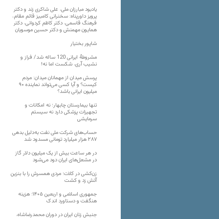
یادبود مبارزان ملی، علی شاکری زند و دکتر
پرویز داورپناه: سخنرانی کامبیز قائم مقام،
فرهنگ قاسمی، دکتر کاظم کردوانی، دکتر
همایون مهمنش و دکتر حسین موسویان
شاپور بختیار
مشروطۀ ایرانی 120 ساله شد/ فراز و
نشیب آری، شکست اما نه!
پرسش میدان از مهمانان میدان: مردم
کیست؟ و آیا کسی می‌تواند نماینده ۹۰
میلیون ایرانی باشد؟
تنها بیمارستان چابهار؛ نه امکانات و
تجهیزات پزشکی دارد نه سیستم
سرمایشی
حساب‌های شرکت ملی نفت به‌دلیل بدهی
۲۸۷ هزار میلیارد تومانی مسدود شد
در هر ساعت بیش از یک میلیون دلار گاز
در مشعل‌های ایران دود می‌شود
زن‌کشی در کلات؛ مردی همسرش را با بنزین
آتش زد و کشت
جمهوری اسلامی و اربعین ۱۴۰۵؛ هزینه
هنگفت و دستاورد اندک
جنبش زنان ایران در دوران محمدرضاشاه،