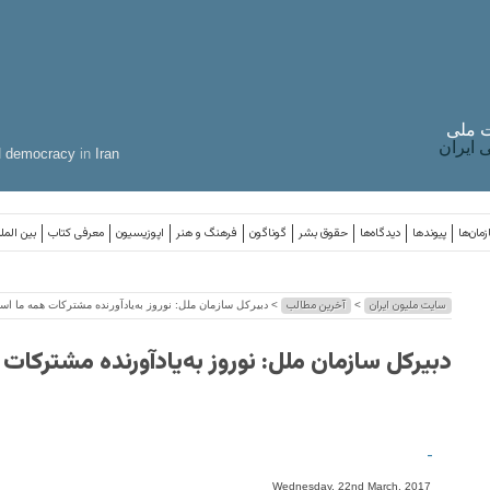
 ملی
ایران
d
democracy
in
Iran
مان‌ها
پیوندها
دیدگاه‌ها
حقوق بشر
گوناگون
فرهنگ و هنر
اپوزیسیون
معرفی کتاب
بین المل
سایت ملیون ایران
آخرین مطالب
>
> دبیرکل سازمان ملل: نوروز به‌یادآورنده مشترکات همه ما ا
دبیرکل سازمان ملل: نوروز به‌یادآورنده مشترکا
-
Wednesday, 22nd March, 2017