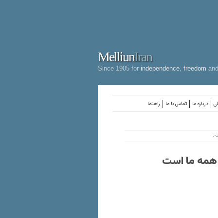
Melliun
Iran
Since 1905 for
independence
,
freedom
an
لی
درباره ما
تماس با ما
راهنما
ست
ت همه ما است