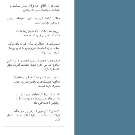
عصر ایران: آقای خرازی! از ریش سفید و
عمامه سیاهت خجالت بکش
بقائی: توافق ایران و عمان در مرحله بررسی
و تدوین نهایی است
روبیو: مذاکرات تنگه هرمز پیشرفت
داشته، ولی نهایی نشده است
پیشرفت در مذاکرات تنگه هرمز؛ بلومبرگ:
ایران اجازه عملیات مین‌روبی به اروپایی‌ها
را بررسی می‌کند
نتانیاهو با وجود دریافت تضمین درباره خلع
سلاح حماس، طرح مورد حمایت آمریکا برای
غزه را رد کرد
رویترز: آمریکا در جنگ با ایران «تقریباً
تمام» موشک‌های دقیق دوربرد خود را
مصرف کرده است
اتحادیه اروپا ۱.۴ میلیارد یورو از سود
دارایی‌های مسدودشده روسیه را به
اوکراین ‏اختصاص داد
کاهش تنش میان اسرائیل و حزب‌الله؛
بازگشت ۸۰۰ هزار آوارۀ لبنانی به خانه‌ آغاز
شد