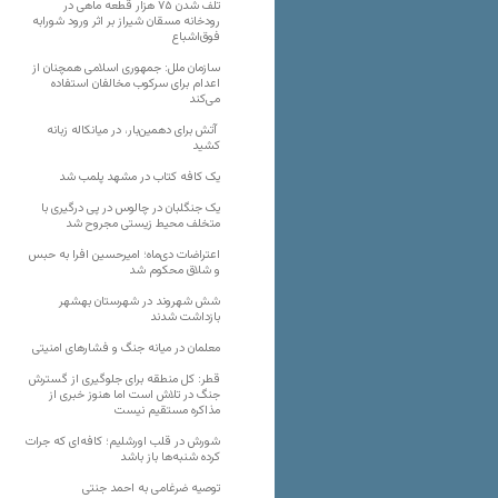
تلف شدن ۷۵ هزار قطعه ماهی در
رودخانه مسقان شیراز بر اثر ورود شورابه
فوق‌اشباع
سازمان ملل: جمهوری اسلامی همچنان از
اعدام برای سرکوب مخالفان استفاده
می‌کند
آتش برای دهمین‌بار، در میانکاله زبانه
کشید
یک کافه کتاب در مشهد پلمب شد
یک جنگلبان در چالوس در پی درگیری با
متخلف محیط زیستی مجروح شد
اعتراضات دی‌ماه؛ امیرحسین افرا به حبس
و شلاق محکوم شد
شش شهروند در شهرستان بهشهر
بازداشت شدند
معلمان در میانه جنگ و فشارهای امنیتی
قطر: کل منطقه برای جلوگیری از گسترش
جنگ در تلاش است اما هنوز خبری از
مذاکره مستقیم نیست
شورش در قلب اورشلیم؛ کافه‌ای که جرات
کرده شنبه‌ها باز باشد
توصیه ضرغامی به احمد جنتی