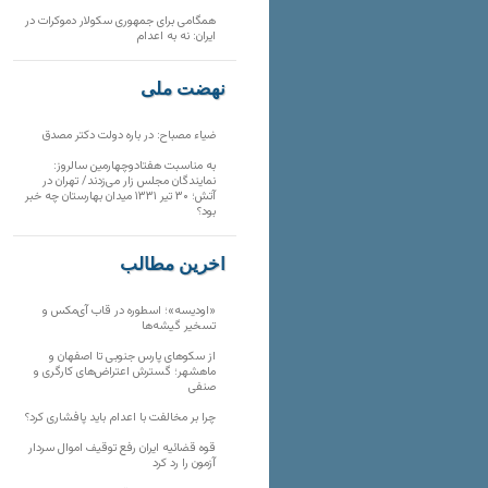
همگامی برای جمهوری سکولار دموکرات در
ایران: نه به اعدام
نهضت ملی
ضیاء مصباح: در باره دولت دکتر مصدق
به مناسبت هفتادوچهارمین سالروز:
نمایندگان مجلس زار می‌زدند/ تهران در
آتش؛ ۳۰ تیر ۱۳۳۱ میدان بهارستان چه خبر
بود؟
آخرین مطالب
«اودیسه»؛ اسطوره در قاب آی‌مکس و
تسخیر گیشه‌ها
از سکوهای پارس جنوبی تا اصفهان و
ماهشهر؛ گسترش اعتراض‌های کارگری و
صنفی
چرا بر مخالفت با اعدام باید پافشاری کرد؟
قوه قضائیه ایران رفع توقیف اموال سردار
آزمون را رد کرد