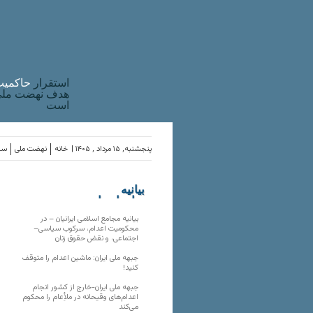
استقرار
حاکميت
هدف نهضت ملی 
است
پنجشنبه, ۱۵ مرداد , ۱۴۰۵ |
خانه
نهضت ملی
ساز
بیانیه
سازمان‌های
ملی
بیانیه مجامع اسلامی ایرانیان – در
محکومیت اعدام، سرکوب سیاسی–
اجتماعی، و نقض حقوق زنان
جبهه ملی ایران: ماشین اعدام را متوقف
کنید!
جبهه ملی ایران-خارج از کشور انجام
اعدام‌های وقیحانه در ملأِعام را محکوم
می‌کند