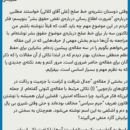
وقتی دوستان نشریه‌ی خط صلح (علی آقای کلائی) خواستند مطلبی
درباره‌ی “ضرورت اطلاع رسانی درباره‌ی نقض حقوق بشر” بنویسم؛ فکر
کردم در این موضوع مهم چه باید گفت که قبلاً ننوشته باشم. من
تاکنون سه بار برای خط صلح درباره‌ی موضوع حقوق بشر نوشته‌ام. با
مراجعه به آن‌ها دیدم بخش مهمی از حرف‌هایی که در این مقاله
می‌خواهم بگویم را در سه مقاله‌ی پیشین زده‌ام. بنابراین برای حفظ
نظم منطقی سخنان، بهتر دیدم که در ابتدا نکاتی از آن مقالات را که ذکر
آنان برای مقاله‌ی حاضر ضروری است، مرور کنم و بعد نکته‌ی جدیدی را
که به نظرم مهم و بسیار اساسی است، بیفزایم.
در بخشی از مقاله‌ی “جدال شرافت و کرامت با جزمیت و رذالت در
اتاق‌های بازجویی” (۱) نکاتی مرتبط با مقاله‌ی کنونی گفته‌ام. از جمله
این‌که فکر می‌کنید چرا دستگاه امنیتی- قضایی ایران همیشه با نوشتن
قانون تعریف “جرم سیاسی” مخالف بوده‌اند و حتی وقتی شیری بی یال
و دم و اشکمی به این اسم نوشته می‌شود، هم‌چنان به سختی در
برابرش گارد منفی می‌گیرند؟
پاسخ به گمان من یک مسئله است: آن‌ها با کرامت ذاتی انسان