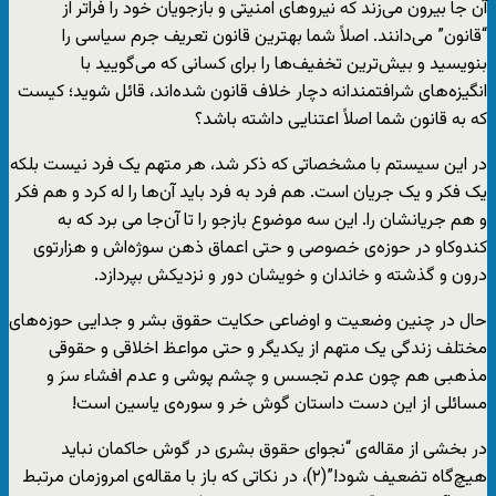
آن جا بیرون می‌زند که نیروهای امنیتی و بازجویان خود را فراتر از
“قانون” می‌دانند. اصلاً شما بهترین قانون تعریف جرم سیاسی را
بنویسید و بیش‌ترین تخفیف‌ها را برای کسانی که می‌گویید با
انگیزه‌های شرافتمندانه دچار خلاف قانون شده‌اند، قائل شوید؛ کیست
که به قانون شما اصلاً اعتنایی داشته باشد؟
در این سیستم با مشخصاتی که ذکر شد، هر متهم یک فرد نیست بلکه
یک فکر و یک جریان است. هم فرد به فرد باید آن‌ها را له کرد و هم فکر
و هم جریانشان را. این سه موضوع بازجو را تا آن‌جا می برد که به
کندوکاو در حوزه‌ی خصوصی و حتی اعماق ذهن سوژه‌اش و هزارتوی
درون و گذشته و خاندان و خویشان دور و نزدیکش بپردازد.
حال در چنین وضعیت و اوضاعی حکایت حقوق بشر و جدایی حوزه‌های
مختلف زندگی یک متهم از یکدیگر و حتی مواعظ اخلاقی و حقوقی
مذهبی هم چون عدم تجسس و چشم پوشی و عدم افشاء سرَ و
مسائلی از این دست داستان گوش خر و سوره‌ی یاسین است!
در بخشی از مقاله‌ی “نجوای حقوق بشری در گوش حاکمان نباید
هیچ‌گاه تضعیف شود!”(۲)، در نکاتی که باز با مقاله‌ی امروزمان مرتبط