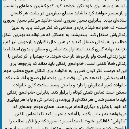
را بارها و بارها برای خود تکرار خواهد کرد. کوچک‌ترین جمله‌ای را تفسیر
و بازتفسیر خواهد کرد تا شاید معنای بیش‌تری در پشت هر کلمه‌ی
ساده‌ای بیابد. بنابراین بسیار ضروری است -تاکید می‌کنم بسیار ضروری
است- که خانواده قبلاً درباره‌ی مطالبی که فکر می‌کند باید به عزیز
زندانی‌اش منتقل کند، بیندیشد؛ به جملاتی که می‌تواند به بهترین شکل
مطلب را به زندانی منتقل کند و در عین حال ناظران و بازجویان نیز کم‌تر
بتوانند بهانه گیری کنند. البته اولویت اساسی و مطلق و بدون استثناء با
عزیز زندانی است ولو بازجوها ناراحت شوند. به جهنم! و اگر تماس با
زندانی فعلاً تلفنی است، خانواده‌ی زندانی باید بداند که بازجوها برای
این‌که فرصت فکر کردن قبلی را به خانواده برای انتقال هیچ مطلب مهم
یا امیدبخشی را ندهد هر آن، وقت و بی وقت، اول صبح و آخر شب که
خانواده کم‌تر انتظارش را دارد و یا حتی وسط ساعت کاری خانواده
ممکن است تماس تلفنی کوتاه را برقرار کند. بنابراین خانواده‌ی زندانی
باید با مطلع شدن هر نکته‌ای از پرونده‌ی زندانی‌اش و یا با هر پیگیری
که خود یا وکیل و دیگران انجام می‌دهند، همان موقع جمله‌ای که
می‌خواهد به زندانی بگوید را آماده و تمرین کند تا با تماس تلفنی
“ناگهانی” غافلگیر نشود؛ تا بعداً حسرت نخورد که چرا فلان مطلب را
فراموش کردم و یا نتوانستم به خوبی منتقل کنم. این نکته بسیار مهم