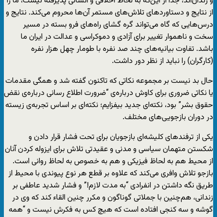
و زندان‌اند، جدا از این‌که به لحاظ اخلاقی و انسانی پذیرفته نیست، ما را
از نتایج و دستاوردهای تلاش‌های مستمر آن‌ها محروم می‌کند. نتایج و
درس‌هایی که گاه می‌تواند گره گشای راه‌های فرو بسته در مسیر
سخت و ناهموار تغییر برای آزادی و دموکراسی و عدالت در ایران ما
باشد. تفاوت بیانیه‌های چند صد نفره با طومار چهل هزار نفره
(کارگران) را نباید از نظر دور داشت.
حال بد نیست بر مجموعه نکاتی که تاکنون گفته شد و همگی مقدمات
یا نکاتی ضروری برای کاوش درباره‌ی “ضرورت اطلاع رسانی درباره‌ی نقض
حقوق بشر” بود، نکته‌ای جدید بیفزایم؛ نکته‌ای بر اساس تجربه‌ی زیسته
در دوران بازجویی‌های مختلف.
یکی از ترفندهای کلیشه‌ای بازجویان برای تحت فشار قرار دادن و
شکستن متهمان سیاسی و مدنی و عقیدتی تلاش برای ایزوله کردن آنان
از محیط هم به لحاظ فیزیکی و هم به خصوص به لحاظ روانی است.
بازجو تلاش وافری می‌کند که علاوه بر قطع هر نوع پیوندی با محیط از
طریق نگه داشتن در انفرادی “به مدت لازم!” و فشار شدید عاطفی بر
زندانی، هم‌چنین با جملاتی گوناگون و مکرر چنین القاء کند که وی در
گوشه و سه کنجی افتاده است که هیچ‌ کس به فکرش نیست و “همه