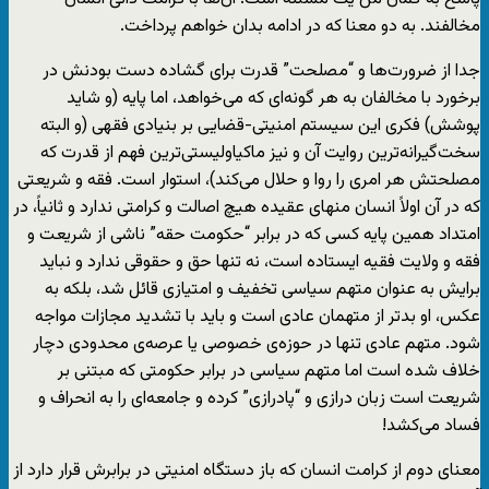
مخالفند. به دو معنا که در ادامه بدان خواهم پرداخت.
جدا از ضرورت‌ها و “مصلحت” قدرت برای گشاده دست بودنش در
برخورد با مخالفان به هر گونه‌ای که می‌خواهد، اما پایه (و شاید
پوشش) فکری این سیستم امنیتی-قضایی بر بنیادی فقهی (و البته
سخت‌گیرانه‌ترین روایت آن و نیز ماکیاولیستی‌ترین فهم از قدرت که
مصلحتش هر امری را روا و حلال می‌کند)، استوار است. فقه و شریعتی
که در آن اولاً انسان منهای عقیده هیچ اصالت و کرامتی ندارد و ثانیاً، در
امتداد همین پایه کسی که در برابر “حکومت حقه” ناشی از شریعت و
فقه و ولایت فقیه ایستاده است، نه تنها حق و حقوقی ندارد و نباید
برایش به عنوان متهم سیاسی تخفیف و امتیازی قائل شد، بلکه به
عکس، او بدتر از متهمان عادی است و باید با تشدید مجازات مواجه
شود. متهم عادی تنها در حوزه‌ی خصوصی یا عرصه‌ی محدودی دچار
خلاف شده است اما متهم سیاسی در برابر حکومتی که مبتنی بر
شریعت است زبان درازی و “پادرازی” کرده و جامعه‌ای را به انحراف و
فساد می‌کشد!
معنای دوم از کرامت انسان که باز دستگاه امنیتی در برابرش قرار دارد از