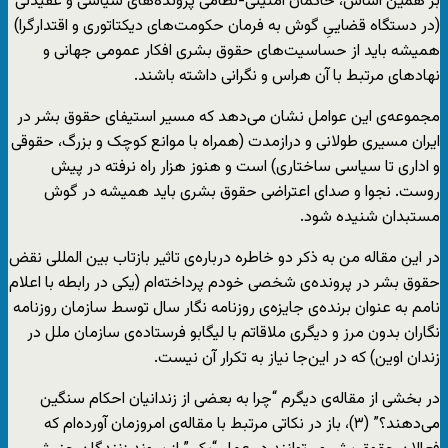
بر همین اساس، حاکمان امنیتی-نظامی پرونده‌های سیاسی و عقیدتی
(در دستگاه قضاییِ گوش به فرمان حکومت‌های دیکتاتوری و اقتدارگرا)
همیشه باید از حساسیت‌های حقوق بشری افکار عمومی جهانی و
نهادهای مرتبط با آن هراس و نگرانی داشته باشند.
مجموعه‌ی این عوامل نشان می‌دهد که مسیر استیفای حقوق بشر در
ایران مسیری طولانی و درازمدت (همراه با موانع کوچک و بزرگ، حقوقی
و اداری تا سیاسی ساختاری) است و هنوز هزار راه نرفته در پیش
روست. نجوا و صدای اعتراضی حقوق بشری باید همیشه در گوش
مستبدان شنیده شود.
در این مقاله من به ذکر دو خاطره درباره‌ی تاثیر بازتاب بین المللی نقض
حقوق بشر در پرونده‌ی شخصی خودم پرداخته‌ام (یکی در رابطه با اعلام
نامم به عنوان برنده‌ی جایزه‌ی روزنامه نگار سال توسط سازمان روزنامه
نگاران بدون مرز و دیگری ملاقاتم با لیگابو فرستاده‌ی سازمان ملل در
زندان اوین) که در این‌جا نیاز به تکرار آن نیست.
در بخشی از مقاله‌ی دیگرم “چرا به بعضی از زندانیان احکام سنگین
می‌دهند؟” (۳)، باز در نکاتی مرتبط با مقاله‌ی امروزمان آورده‌ام که