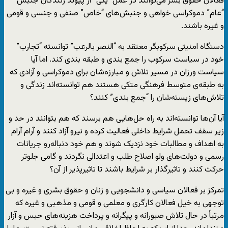
فعالان حقوق بشر می‌توانند در عمل “یکی” از پیوند زنندگان جنبش
“عام” دموکراسی خواهی و جنبش‌های “خاص” صنفی و جنسی و قومی
و غیره باشند.
دستگاه امنیتی سرکوبگر معتقد به “النصر بالرعب” توانسته “تجارب”
خود در سیاست سرکوب را جمع بندی و طبقه بندی کند. اما آیا
سیاست ورزان در مسیر تلاش و مبارزه‌شان برای دموکراسی و آزادی که
به طبقه‌ی متوسط فرهنگی متکی هستند هم توانسته‌اند زندگی و
تلاش‌های زیسته‌شان را “جمع بندی” کنند؟
آیا آن‌ها توانسته‌اند به راه حل‌هایی هم برسند که هم بتوانند در حد و
زیر سقف تحمل شرایط داخلی فعالیت کرده و نیرو آزاد کنند و آرام آرام
به اهداف و مطالبات خود نزدیک شوند و هم خود دنباله‌رو جریانات
رسمی و دولت‌های ولو اصلاح طلب و اعتدالی نگردند و گامی جلوتر
حرکت کنند و تاثیرگذار بر شرایط باشند تا تاثیرپذیر از آن؟
تمرکز بر فعالان سیاسی و دانشجویی و زنان و حقوق بشری و غیره و بی
توجهی به خیل فعالان کارگری و معلمی و قومی و مذهبی و غیره که
مرتباً در حال تلاش صبورانه و پیگرانه و پرداخت هزینه‌های حبس و آزار