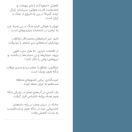
کاهش «خطرناک» ذخایر مهمات و
محدودیت قدرت هوایی؛ سی‌ان‌ان: ژنرال
ارشد آمریکا در پی راه خروج از جنگ با
ایران است
تهران با طولانی کردن جنگ در پی ضربه زدن
به ترامپ در انتخابات میان‌دوره‌ای است
تایید خبر استعفای محمدباقر ذوالقدر؛
پزشکیان استعفای دبیر شعام را نپذیرفت
از افاضات خرازی: ۵۰ هزار حزب اللهی
بریزند خیابان‌ها و بی حجاب‌ها را بکشند و
نیرو‌های دولتی را ناکار کنند!
عراقچی: توافق با عمان درباره مسیر موقت
تنگه هرمز نزدیک است
غریب‌آبادی: برخی کشورهای منطقه
مستقیم به ایران حمله کردند
یک کشتی در آب‌های عمان در نزدیکی تنگه
هرمز هدف پرتابه ناشناس قرار گرفت
حادثه در دریای عمان؛ بر پایه داده‌های
کشتیرانی، تردد در تنگه هرمز و باب‌المندب
به شدت کاهش یافت