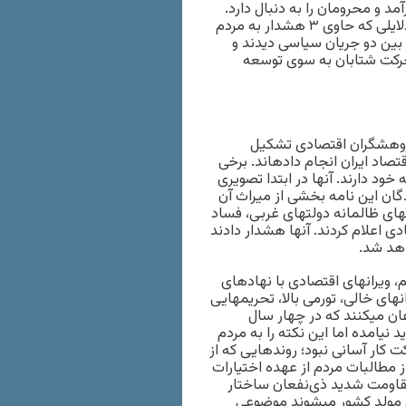
مد و محرومان را به دنبال دارد.
آنها در این نامه از ۵ دلیل خود برای رای دادن به روحانی نوشتند؛ دلایلی که حاوی ۳ هشدار به مردم
ت را فراتر از انتخاب بین دو جریان سیاسی دیدند و
 حرکت شتابان به سوی توسعه
پژوهشگران اقتصادی تشکیل
صاد ایران انجام داده‏اند. برخی
خود دارند. آنها در ابتدا تصویری
دگان این نامه بخشی از میراث آن
‏های ظالمانه دولت‏های غربی، فساد
دی اعلام کردند. آنها هشدار دادند
اهد شد.
: «دولت یازدهم، ویرانه‏ای اقتصادی با نهادهای
‏ای خالی، تورمی بالا، تحریم‏هایی
ن می‏کنند که در چهار سال
یامده اما این نکته را به مردم
 کار آسانی نبود؛ روندهایی که از
ز مطالبات مردم از عهده اختیارات
قاومت شدید ذی‌نفعان ساختار
 مولد کشور می‏شوند موضوعی