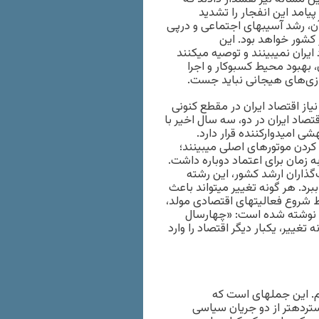
پیامد این انفجار را تشدید
آن، رشد آسیب‏های اجتماعی و درپی
 کشور خواهد بود. این
ان نمی‏بینند و توصیه می‏کنند
بهبود محیط کسب‏وکار و اجرا
ازی‌های هیجانی نباید جست.
نیاز اقتصاد ایران در مقطع کنونی
تصاد ایران در دو، سه سال اخیر با
ی امیدوارکننده قرار دارد.
 کردن موتورهای اصلی می‏بینند؛
به زمان برای اعتماد دوباره داشت.
‌گذاران ارشد کشور، این رشته
ببرد. هر گونه تغییر می‏تواند باعث
ط شروع فعالیت‏های اقتصادی مولد،
ره نوشته شده است: «چهارسال
تغییر، یکبار دیگر اقتصاد را وارد
یم. این جمله‏ای است که
سترده‏تر از دو جریان سیاسی