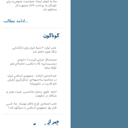
متا به اتهام ایجاد «مزاحمت عمومی» برای
کودکان به پرداخت ۵۶۷ میلیون دلار
محکوم شد
ادامه مطالب...
گوناگون
عصر ایران: ۶ شرط ایران برای بازگشایی
تنگه هرمز اعلام شد
محمدباقر خرازی کیست؟ «خودیِ
دردسرسازی» که با تکذیب خامنه‌ای هم
کوتاه نیامد
عبدالرحمن الراشد: جمهوری اسلامی ایران
در محاصره سه‌جبهه‌ای؛ شکل‌گیری آرایش
تازه قدرت در خاورمیانه
احمد علوی: بحران جانشینی، غیبت رهبر و
شکاف در حکومت
ناصر اعتمادی: طرح ناکام موساد: چه کسی
قرار بود جمهوری اسلامی را سرنگون کند؟
خبر از
تارنماهای دیگر