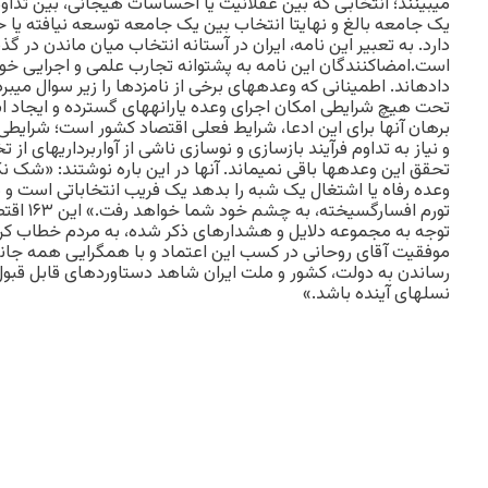
می‏بینند؛ انتخابی که بین عقلانیت یا احساسات هیجانی، بین تداوم 
یک جامعه بالغ و نهایتا انتخاب بین یک جامعه توسعه نیافته یا 
دارد. به تعبیر این نامه، ایران در آستانه انتخاب میان ماندن در گذشت
است.امضاکنندگان این نامه به پشتوانه تجارب علمی و اجرایی خود
داده‏اند. اطمینانی که وعده‏های برخی از نامزدها را زیر سوال می‏ب
تحت هیچ شرایطی امکان اجرای وعده‏ یارانه‏های گسترده و ایجاد ا
برهان آنها برای این ادعا، شرایط فعلی اقتصاد کشور است؛ شرای
و نیاز به تداوم فرآیند بازسازی و نوسازی ناشی از آواربرداری‏های از 
تحقق این وعده‏ها باقی نمی‏ماند. آنها در این باره نوشتند: «شک ن
وعده رفاه یا اشتغال یک شبه را بدهد یک فریب انتخاباتی است و 
تورم افسارگ
توجه به مجموعه دلایل و هشدارهای ذکر شده، به مردم خطاب کردن
موفقیت آقای روحانی در کسب این اعتماد و با همگرایی همه‏ جانب
رساندن به دولت، کشور و ملت ایران شاهد دستاوردهای قابل قبول
نسل‏های آینده باشد.»