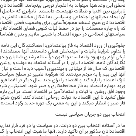
تحقق این وعده‏ها می‏تواند به انفجار تورمی بینجامد. اقتصاددانان 
نابرابری بین اغنیا و طبقات تهیدست دانستند. نابرابری که حاصل 
آن ایجاد بحران‏های اجتماعی و سیاسی به اشکال مختلف ناامنی در
اقتصاددانان هیچ نسخه معجزه‌آسایی برای وضعیت فعلی اقتصاد ایر
که راه چاره معضلات را جز در حفظ ثبات کنونی فضای اقتصاد کلان، 
سیاست‏های اصلاحی در حوزه اقتصاد با شیبی ملایم و بدون فضاس
جلوگیری از ورود اقتصاد به فاز بی‏اعتمادی: امضاکنندگان این نامه 
را تداوم شرایط باثبات و امیدبخش فعلی دانستند. آنها معتقدند اق
نرخی آرام رو بهبود رفته است و اکنون درآستانه رشدی شتابان و جهش
نگارندگان نامه، اقتصاد ایران را در آستانه اعتماد به دولت و روشن
اقتصادی که سال‌ها از بی‏ثباتی و بی‏تدبیری آسیب دیده است و نیاز 
آنها این بیم را به مردم می‏دهند که هرگونه تغییر در سطح سیاست
نازک اعتماد را پاره کند و اقتصاد را برای چند سال دیگر در اغما فرو 
ورود دوباره اقتصاد به فاز محافظه‌کاری و صبر شود. اصلی‏ترین شر
وجود افق روشن، با ثبات و اعتمادآمیز در اقتصاد است. در این با
طول کشید تا این اقتصاد به دولت روحانی اعتماد کند. اکنون هرگونه 
فاز صبر و انتظار می‏کند و این به معنی یک دوره جدید رکود است.»
انتخاب بین دو جریان سیاسی نیست
ما در آستانه انتخاب بین دو دولت، دو سیاست یا دو فرد قرار ندار
اقتصاددانان مذکور بر آن تاکید دارند. آنها ماهیت این انتخاب را گ