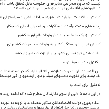
نیست که بدون همراهی سایر قوای حکومت قابل تحقق باشد.» امض
دستاوردهای اقتصادی دولت یازدهم را موارد زیر دانستند:
کاهش سالانه ۳۰ میلیارد دلار هزینه مبادله ناشی از سیاست‏های تنش‌آفرین دولت قبلی
پیامدهای مثبت برآمده از مذاکرات برجام برای فضای کسب‏وکار
کاهش نزدیک به ۱۰ میلیارد دلار واردات قاچاق به کشور
کاستن نیمی از وابستگی کشور به واردات محصولات کشاورزی
مثبت شدن تراز تجاری کشور پس از نزدیک به چهار دهه
و کنترل جدی و موثر تورم.
این اقتصاددانان از دولت دوازدهم انتظار دارند که در زمینه عدال
نظام‌مند برای تقویت بخش‏های مولد و مهار آزمندی‏های غیر مولدها گا
۵ دلیل برای انتخاب
در این نامه ۵ دلیل از سوی نگارندگان مطرح شده که ادامه روند فعلی را بهترین راه می‏داند.
انتقادپذیری دولت: اقتصاددانان مذکور معتقدند با توجه به تجربه
ریاست جمهوری نیز حق انتقاد از برنامه‏ها و سیاست‏های دولت برا