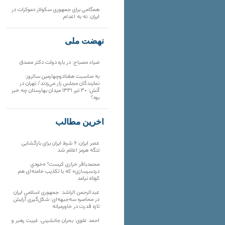
همگامی برای جمهوری سکولار دموکرات در
ایران: نه به اعدام
نهضت ملی
ضیاء مصباح: در باره دولت دکتر مصدق
به مناسبت هفتادوچهارمین سالروز:
نمایندگان مجلس زار می‌زدند/ تهران در
آتش؛ ۳۰ تیر ۱۳۳۱ میدان بهارستان چه خبر
بود؟
آخرین مطالب
عصر ایران: ۶ شرط ایران برای بازگشایی
تنگه هرمز اعلام شد
محمدباقر خرازی کیست؟ «خودیِ
دردسرسازی» که با تکذیب خامنه‌ای هم
کوتاه نیامد
عبدالرحمن الراشد: جمهوری اسلامی ایران
در محاصره سه‌جبهه‌ای؛ شکل‌گیری آرایش
تازه قدرت در خاورمیانه
احمد علوی: بحران جانشینی، غیبت رهبر و