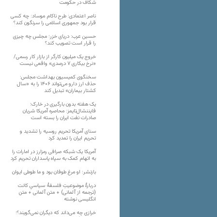
شکاف در حکومت
ناصر اعتمادی: طرح ناکام موساد: چه کسی
قرار بود جمهوری اسلامی را سرنگون کند؟
حسین عرب: دریای خزر؛ مجلس چه چیزی
را قرار است تصویب کند؟
خروج یک میلیون کارگر از بازار کار رسمی/
«نرخ بیکاری ۷ درصدی» واقعی نیست
سخنگوی کمیسیون بهداشت مجلس:
حذف ارز دارو می‌تواند ۱۴۰۶ را به «سال
کشتار بیماران» تبدیل کند
یک هفته بدون بارگیری در خارک؛
فایننشال‌تایمز: محاصره آمریکا شریان
صادرات نفت ایران را بسته است
سنای آمریکا تحریم روسیه را تشدید و
تحریم ایران را تمدید کرد
آمریکا یک شبکه صرافی رمزارز در امارات را
به اتهام کمک به سپاه پاسداران تحریم کرد
بازنشر: او مرغ طوفان بود و ما طوطی ایوان
دربارهٔ موضوعیتِ فلسفهٔ سیاسیِ کانت
(ترجمه از آلمانی) + متن آلمانی + متن
انگلیسی نوشته
خرازی چه می‌داند که دیگران نمی‌گویند؟؛