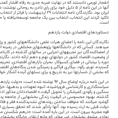
انفجار تورمی دانستند که در نهایت ضربه جدی به رفاه اقشار کم‏درآ
ایران بود. نگارندگان نامه انتخابات ۲۹ اردیبهش
تاکید کردند این انتخاب، انتخاب بین یک جامعه توسعه‌نیافته یا
است.
دستاوردهای اقتصادی دولت یازدهم
نگارندگان این نامه را اعضای هیات علمی دانشگاه‏های کشور و 
می‏دهند. کسانی که در دانشگاه‏ها پژوهش‏های مختلفی در زمینه اقت
از امضاکنندگان نیز تجربه‏های اجرایی در سال‏های گذشته در کارنامه 
از وضعیت اقتصاد کشور در دولت‏های نهم و دهم ارائه دادند. نگارن
دوره را بی‏ثباتی در فضای کسب‏وکار، بحران بازارهای اقتصادی، تحریم
گسترده، تورم، رکود، بیکاری فراگیر و زمین‏گیر شدن بنگاه‌های اقتصا
که بخشی از خسارت‏ها نیز به تدریج و برای نسل‏های آینده آشکار خو
در این نامه درباره اوضاع سال ۹۲ نوشته شده است
سیاست‏گذاری و کارشناسی فروپاشیده، انبوه تعهدات و بدهی‏ها، خزانه
سنگین و رکودی کمرشکن را تحویل گرفت.» اقتصاددانان مذکور اذعا
گذشته، بهبود محسوسی در کیفیت زندگی بخش‏هایی از جامعه پدید ن
گوشزد می‏کنند که متوقف ساختن روندهای تشدیدکننده فقر و فلاکت
دولت قبلی به ارث رسیده بود. آنها یادآور شدند که تحقق بسیاری ا
قوه مجریه بیرون است. در این باره آمده است: «درهم شکستن م
نهادی مشوق بخش‏های غیر مولد، که مانع ارتقای جایگاه بخش‏های