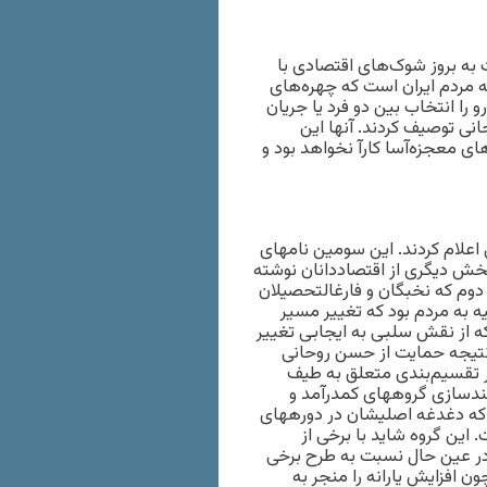
راز ۵ توصیه اقتصادی نسبت به بروز شوک‌های اقتصادی با
ه مردم ایران است که چهره‌های
و را انتخاب بین دو فرد یا جریان
نی توصیف کردند. آنها این
های معجزه‌آسا کارآ نخواهد بود و
اعلام کردند. این سومین نامه‏ای
 بخش دیگری از اقتصاددانان نوشته
دوم که نخبگان و فارغ‏التحصیلان
یه به مردم بود که تغییر مسیر
که از نقش سلبی به ایجابی تغییر
یه و یک پیشنهاد، به نتیجه حمایت از حسن روحانی
در تقسیم‌بندی متعلق به طیف
ند‏سازی گروه‏های کم‏درآمد و
که دغدغه اصلی‏شان در دوره‏های
این گروه شاید با برخی از
در عین حال نسبت به طرح برخی
ن افزایش یارانه را منجر به