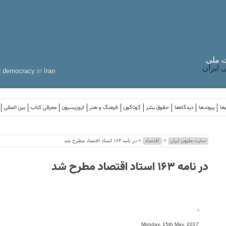
 ملی
ایران
d
democracy
in
Iran
ها
پیوندها
دیدگاه‌ها
حقوق بشر
گوناگون
فرهنگ و هنر
اپوزیسیون
معرفی کتاب
بین المللی
سایت ملیون ایران
اقتصاد
>
> در نامه ۱۶۳ استاد اقتصاد مطرح شد
در نامه ۱۶۳ استاد اقتصاد مطرح شد
-
Monday, 15th May, 2017