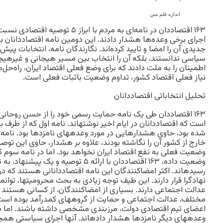
اندازه قلم متن
۱۶۳ اقتصاددان در نامه‌ای به مردم با اب
اجرای برخی وعده‌ها هشدار دادند. این دومین نامه اقتصاددانان ب
جدیدی آن را امضا و تایید کرده‌اند. نگارندگان نامه، انتخابات پیش‌ر
سیاسی ندانستند، بلکه آن را انتخاب بین مسیر هیجانی و غیرهیجا
اطمینان را به ملت دادند که برای وضع فعلی اقتصاد ایران، راه‌حل‌
نیاز فعلی اقتصاد کشور، تداوم وضعیت باثبات فعلی است.
تحلیل انتخاباتی اقتصاددانان
۱۶۳ اقتصاددان طی یک نامه حمایت رسمی خود را از حسن روحانی 
است که اقتصاددانان در ایام اخیر نوشته‏اند. نامه اول که از طرف
شده بود، حاوی هشدارهایی در مورد وعده‏های نامزد‏ها بود. نامه 
خارج از کشور آن را نگاشته بودند، علاوه بر هشدار، حاوی این توص
وضعیت فعلی به نفع اقتصاد ایران نخواهد بود. اما در نامه سوم 
وضعیت داده، ۱۶۳ اقتصاددان با ارائه ۵ توص
رسیده‏اند. اکثر امضاکنندگان این نامه اقتصاددانانی هستند که 
نهادگرا قرار دارند. این طیف توجه زیادی به بحث محرومیت‏ها، توانم
عدالت اجتماعی دارند. بسیاری از امضاکنندگان، از کسانی هستند 
مختلف، عدالت اجتماعی و حمایت از گروه‏های کم‏درآمد بوده است. 
اعضای تیم اقتصادی دولت، مرزبندی مشخصی داشته باشند. اما 
وعده‏های دیگر نامزدها هشدار داده‏اند. آنها اجرای سیاستی همچو