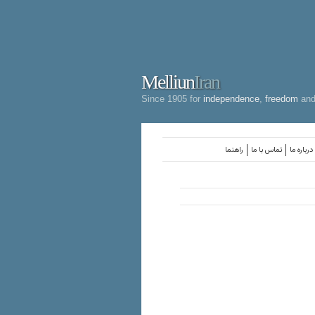
Melliun
Iran
Since 1905 for
independence
,
freedom
an
درباره ما
تماس با ما
راهنما