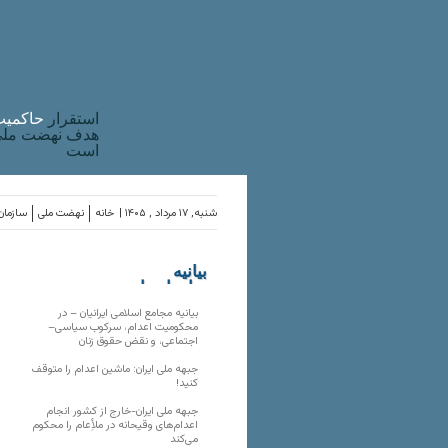
استقرار
حاکميت
هدف نهضت ملی 
است
شنبه, ۱۷ مرداد , ۱۴۰۵ |
خانه
نهضت ملی
سازمان‌
بیانیه
سازمان‌های
ملی
بیانیه مجامع اسلامی ایرانیان – در
محکومیت اعدام، سرکوب سیاسی–
اجتماعی، و نقض حقوق زنان
جبهه ملی ایران: ماشین اعدام را متوقف
کنید!
جبهه ملی ایران-خارج از کشور انجام
اعدام‌های وقیحانه در ملأِعام را محکوم
می‌کند