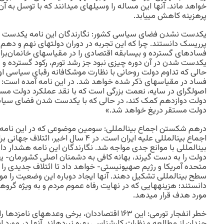
خواهد ماند. آنها این مساله را وسیله‏ای می‏دانند که با توسل به 
پرهزینه کاهش می‏یابد.
یکدست نشدن فضای سیاسی کشور: نگارندگان این نامه یکدست 
پرریسک دانستند. چرا که این تجربه در دوران دولت‏های نهم و دهم
فساد‏های گسترده و بی‏سابقه اقتصادی را در مقیاس‏های خانمان‌بران
یکدست شدن در آن دوره چیزی نبود جز رشد تورم، رکود گسترده و عم
حالی که تداوم دولت روحانی با نظارت موشکافانه رقبای سیاسی او 
فساد در مقیاس‏های ذکر شده خواهد شد. در این نامه آمده است
اصولگرای در سایه، نعمت بزرگی است که با نقد عملکرد دولت مست
دولت دوازدهم کمک کند، در حالی که با یکدست شدن فضای سیاس
دولت مستقر دریغ خواهد شد.»
درهم شکستن اجماع بین‏المللی: سومین موضوعی که در این نامه 
اجماع بین‏المللی علیه ایران است. در ۴ سال ا
بین‏المللی با موانع جدی مواجه شد. نگارندگان این نامه هشدار دا
دولت را به دست گیرند، بهانه کافی به دشمنان اصلی کشورمان- یعن
متحده آمریکا و رژیم صهیونیستی- خواهد داد تا ائتلاف جدیدی را 
سطح بین‏المللی تشکیل دهند. آنها ایجاد دوباره این وضعیت را 
دانستند؛ هزینه‏هایی که در نهایت رفاه عموم مردم و به ویژه گروه‏
مورد هدف قرار می‏دهد.
خطر انفجار تورمی: این ۱۶۳ اقتصاددان، برخی وعده‏ها
چندان از ‏مطالعه و نظرات کارشناسی بهره نبرده‏اند. آنها در مورد 