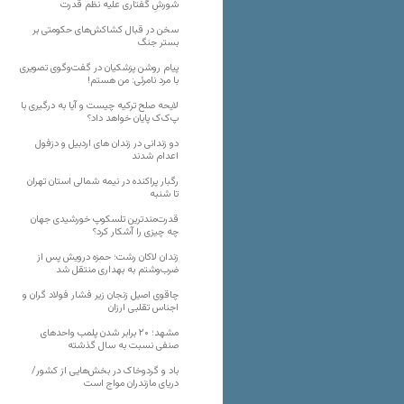
شورشِ گفتاری علیه نظم قدرت
سخن در قبال کشاکش‌های حکومتی بر
بستر جنگ
پیام روشن پزشکیان در گفت‌و‌گوی تصویری
با مرد نامرئی: من هستم!
لایحه صلح ترکیه چیست و آیا به درگیری با
پ‌ک‌ک پایان خواهد داد؟
دو زندانی در زندان های اردبیل و دزفول
اعدام شدند
رگبار پراکنده در نیمه شمالی استان تهران
تا شنبه
قدرت‌مندترین تلسکوپ خورشیدی جهان
چه چیزی را آشکار کرد؟
زندان لاکان رشت؛ حمزه درویش پس از
ضرب‌وشتم به بهداری منتقل شد
چاقوی اصیل زنجان زیر فشار فولاد گران و
اجناس تقلبی ارزان
مشهد؛ ۲۰ برابر شدن پلمب واحدهای
صنفی نسبت به سال گذشته
باد و گردوخاک در بخش‌هایی از کشور/
دریای مازندران مواج است