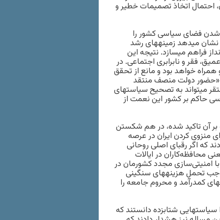
آن، احتمال اتخاذ تصمیمات خطیر و
شدن فضای سیاسی کشور را
 نشان می‏دهد زمینه‏های رشد
داز فراهم می‏سازد. نتیجه این
یق، فقر و نابرابری اجتماعی. در
همراه خواهد بود و مانع از تحقق
: «حضور دولت منصف منتقد
قر می‏تواند به تصحیح سیاست‏های
ی حاکم بر کشور این نعمت از
بر آن تاکید شده، در هم شکستن
خیر، ائتلاف جهانی برای منزوی کردن ایران در عرصه
دند که اگر رقبای اصلی روحانی
ی محافظه‌کاران در ایالات
با امنیتی‌سازی مجدد کشورمان در
موجب تحمل هزینه‏های سنگینی
های کم‏درآمد و محروم جامعه را
ی نامزدها را سیاست‏هایی شتابزده دانستند که
این مساله نیز هشدار دادند که