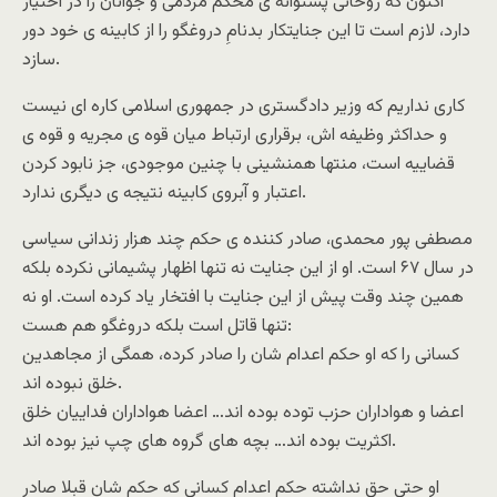
اکنون که روحانى پشتوانه ى محکم مردمى و جوانان را در اختیار
دارد، لازم است تا این جنایتکار بدنامِ دروغگو را از کابینه ى خود دور
سازد.
کارى نداریم که وزیر دادگسترى در جمهورى اسلامى کاره اى نیست
و حداکثر وظیفه اش، برقرارى ارتباط میان قوه ى مجریه و قوه ى
قضاییه است، منتها همنشینى با چنین موجودى، جز نابود کردن
اعتبار و آبروى کابینه نتیجه ى دیگرى ندارد.
مصطفى پور محمدى، صادر کننده ى حکم چند هزار زندانى سیاسى
در سال ۶٧ است. او از این جنایت نه تنها اظهار پشیمانى نکرده بلکه
همین چند وقت پیش از این جنایت با افتخار یاد کرده است. او نه
تنها قاتل است بلکه دروغگو هم هست:
کسانى را که او حکم اعدام شان را صادر کرده، همگى از مجاهدین
خلق نبوده اند.
اعضا و هواداران حزب توده بوده اند… اعضا هواداران فداییان خلق
اکثریت بوده اند… بچه هاى گروه هاى چپ نیز بوده اند.
او حتى حق نداشته حکم اعدام کسانى که حکم شان قبلا صادر