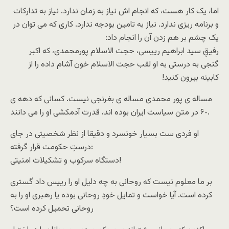
اما، یک کار هست، که انجام اش نیاز به زمان ندارد. نیاز به تدارکات
و برنامه ریزى ندارد. نیاز به تامین بودجه ندارد. کارى که مى توان در
یک چشم بر هم زدن آن را انجام داد:
رفیقِ سید ابراهیم رییسى، حجت الاسلام پورمحمدى، که اکبر
گنجى به درستى به او لقب حجت الاسلام خون آشام داده را از
کابینه بیرون کنید!
مساله ى پور محمدى مساله ى بغرنجى نیست. کسانى که دهه ى
۶٠ در متن سیاست ایران بوده اند، قدرت آدمکشى او را مى دانند.
او فردى ست بسیار خونسرد و دقیقا از نظر شخصیتى در جاى
درستِ حکومت قرار گرفته:
دستگاه سرکوب و تشکیلات امنیتى!
بر ما معلوم نیست که روحانى به چه دلیل او را رییس داد گسترى
کرده است. آیا خواست و تمایل خودِ روحانى بوده یا رهبرى او را به
روحانى تحمیل کرده است؟