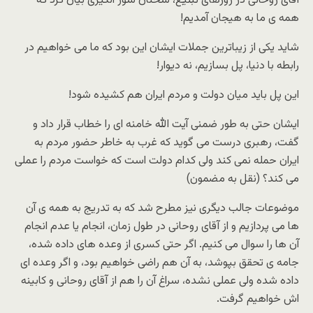
آقاى روحانى در روزهاى تبلیغ، سخنان شور انگیزى بیان کرد که
همه ى ما به هیجان آمدیم!
شاید یکى از زیباترین جملات ایشان این بود که ما مى خواهیم در
رابطه با دنیا، پل بسازیم، نه دیوار!
این پل باید میان دولت و مردم ایران هم کشیده شود!
ایشان حتى به طور ضمنى آیت الله خامنه اى را خطاب قرار داد و
گفت، رهبرى درست مى گوید که غرب به خاطر حضور مردم به
ایران حمله نمى کند ولى کدام دولت است که خواست مردم را عملى
مى کند؟ (نقل به مضمون)
موضوعات جالب دیگرى نیز مطرح شد که به تدریج به همه ى آن
ها مى پردازیم و از آقاى روحانى در طول زمان، انجام یا عدم انجام
آن ها را سوال مى کنیم. اگر حتى کسرى از وعده هاى داده شده،
جامه ى تحقق بپوشد، به آن هم راضى خواهیم بود، و اگر وعده اى
داده شده ولى عملى نشده، سراغ آن را هم از آقاى روحانى و کابینه
اش خواهیم گرفت.