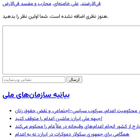
فی‌الارضند
علی خامنه‌ای
محارب و مفسد فی‌الارض
,
,
هنوز نظری اضافه نشده است. شما اولین نظر را بدهید.
بیانیه سازمان‌های ملی
– در محکومیت اعدام، سرکوب سیاسی–اجتماعی، و نقض حقوق زنان
جبهه ملی ایران: ماشین اعدام را متوقف کنید!
رج از کشور انجام اعدام‌های وقیحانه در ملأِعام را محکوم می‌کند
همگامی برای جمهوری سکولار دموکرات در ایران: نه به اعدام