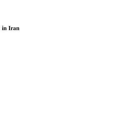
y
in
Iran