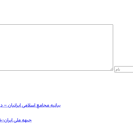
بیانیه مجامع اسلامی ایرانیان 
جبهه ملی ایران-خا