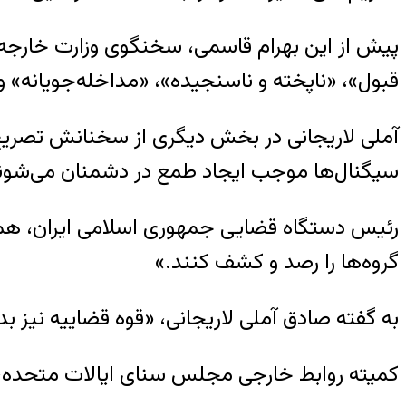
پیش از این بهرام قاسمی، سخنگوی وزارت خارجه ای
قبول»، «ناپخته و ناسنجیده»، «مداخله‌جویانه» 
آملی لاریجانی در بخش دیگری از سخنانش تصریح 
سیگنال‌ها موجب ایجاد طمع در دشمنان می‌شوند. 
رئیس دستگاه قضایی جمهوری اسلامی ایران، همچنی
گروه‌ها را رصد و کشف کنند.»
به گفته صادق آملی لاریجانی، «قوه قضاییه نیز ب
کمیته روابط خارجی مجلس سنای ایالات متحده، روز ۲۴ خرداد طرحی را که خواستار تحریم‌های جدید علیه ایران است، به تص