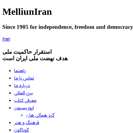
Melliun
Iran
Since 1905 for
independence
,
freedom
and
democrac
Iran
استقرار
حاکميت ملی
هدف نهضت ملی ایران است
راهنما
تماس با ما
درباره ما
بین المللی
معرفی کتاب
اپوزیسیون
- گرد همآئی ها
فرهنگ و هنر
گوناگون