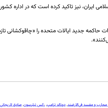
امی ایران، نیز تاکید کرده است که در اداره کشور 
ی ایران، روز ۲۸ خردادماه هیات حاکمه جدید ایالات متحده را «چاق
‌کنند».
 محارب و مفسد فی‌الارضند
دونالد ترامپ
رکس تیلرسون
صادق لاریجانی
,
,
,