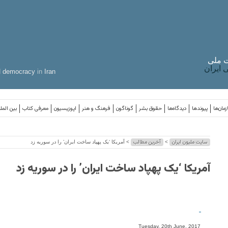
 ملی
ایران
d
democracy
in
Iran
مان‌ها
پیوندها
دیدگاه‌ها
حقوق بشر
گوناگون
فرهنگ و هنر
اپوزیسیون
معرفی کتاب
بین المل
سایت ملیون ایران
آخرین مطالب
>
> آمریکا ‘یک پهپاد ساخت ایران’ را در سوریه زد
آمریکا ‘یک پهپاد ساخت ایران’ را در سوریه زد
-
Tuesday, 20th June, 2017