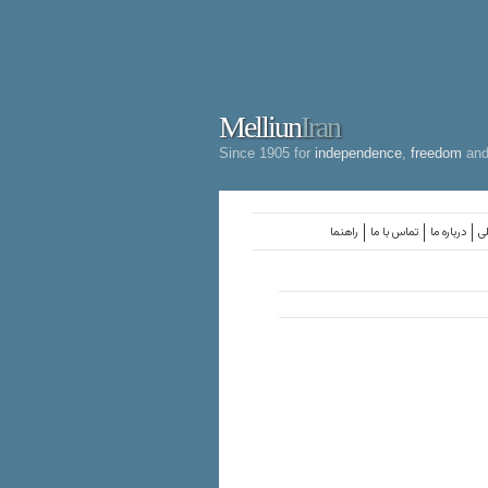
Melliun
Iran
Since 1905 for
independence
,
freedom
an
لی
درباره ما
تماس با ما
راهنما