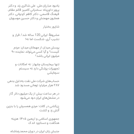
یادبود مبارزان ملی، علی شاکری زند و دکتر
پرویز داورپناه: سخنرانی کامبیز قائم مقام،
فرهنگ قاسمی، دکتر کاظم کردوانی، دکتر
همایون مهمنش و دکتر حسین موسویان
شاپور بختیار
مشروطۀ ایرانی 120 ساله شد/ فراز و
نشیب آری، شکست اما نه!
پرسش میدان از مهمانان میدان: مردم
کیست؟ و آیا کسی می‌تواند نماینده ۹۰
میلیون ایرانی باشد؟
تنها بیمارستان چابهار؛ نه امکانات و
تجهیزات پزشکی دارد نه سیستم
سرمایشی
حساب‌های شرکت ملی نفت به‌دلیل بدهی
۲۸۷ هزار میلیارد تومانی مسدود شد
در هر ساعت بیش از یک میلیون دلار گاز
در مشعل‌های ایران دود می‌شود
زن‌کشی در کلات؛ مردی همسرش را با بنزین
آتش زد و کشت
جمهوری اسلامی و اربعین ۱۴۰۵؛ هزینه
هنگفت و دستاورد اندک
جنبش زنان ایران در دوران محمدرضاشاه،