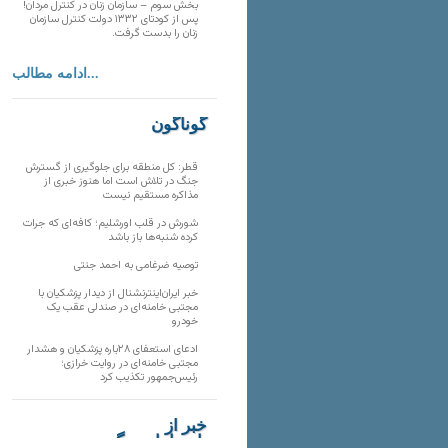
بخش سوم – سازمان زنان در کنترل مردان!
پس از کودتای ۱۳۳۲ دولت کنترل سازمان
زنان را بدست گرفت.
ادامه مطالب...
گوناگون
قطر: کل منطقه برای جلوگیری از گسترش
جنگ در تلاش است اما هنوز خبری از
مذاکره مستقیم نیست
شورش در قلب اورشلیم؛ کافه‌ای که جرات
کرده شنبه‌ها باز باشد
توصیه ضرغامی به احمد جنتی
خبر ایران‌اینترنشنال از دیدار پزشکیان با
مجتبی خامنه‌ای در صندلی عقب یک
خودرو
ادعای استعفای ۲۸باره پزشکیان و هشدار
مجتبی خامنه‌ای در روایت خرازی؛
رئیس‌جمهور تکذیب کرد
خبر از
تارنماهای دیگر