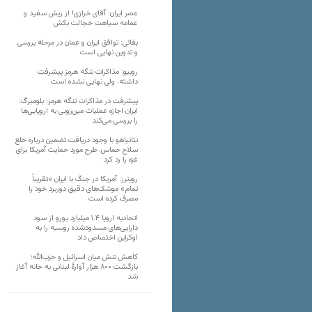
عصر ایران: آقای خرازی! از ریش سفید و
عمامه سیاهت خجالت بکش
بقائی: توافق ایران و عمان در مرحله بررسی
و تدوین نهایی است
روبیو: مذاکرات تنگه هرمز پیشرفت
داشته، ولی نهایی نشده است
پیشرفت در مذاکرات تنگه هرمز؛ بلومبرگ:
ایران اجازه عملیات مین‌روبی به اروپایی‌ها
را بررسی می‌کند
نتانیاهو با وجود دریافت تضمین درباره خلع
سلاح حماس، طرح مورد حمایت آمریکا برای
غزه را رد کرد
رویترز: آمریکا در جنگ با ایران «تقریباً
تمام» موشک‌های دقیق دوربرد خود را
مصرف کرده است
اتحادیه اروپا ۱.۴ میلیارد یورو از سود
دارایی‌های مسدودشده روسیه را به
اوکراین ‏اختصاص داد
کاهش تنش میان اسرائیل و حزب‌الله؛
بازگشت ۸۰۰ هزار آوارۀ لبنانی به خانه‌ آغاز
شد