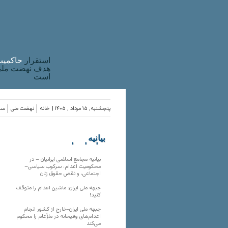
استقرار
حاکميت
هدف نهضت ملی 
است
پنجشنبه, ۱۵ مرداد , ۱۴۰۵ |
خانه
نهضت ملی
ساز
بیانیه
سازمان‌های
ملی
بیانیه مجامع اسلامی ایرانیان – در
محکومیت اعدام، سرکوب سیاسی–
اجتماعی، و نقض حقوق زنان
جبهه ملی ایران: ماشین اعدام را متوقف
کنید!
جبهه ملی ایران-خارج از کشور انجام
اعدام‌های وقیحانه در ملأِعام را محکوم
می‌کند