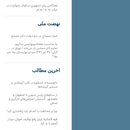
همگامی برای جمهوری سکولار دموکرات در
ایران: نه به اعدام
نهضت ملی
ضیاء مصباح: در باره دولت دکتر مصدق
به مناسبت هفتادوچهارمین سالروز:
نمایندگان مجلس زار می‌زدند/ تهران در
آتش؛ ۳۰ تیر ۱۳۳۱ میدان بهارستان چه خبر
بود؟
آخرین مطالب
«اودیسه»؛ اسطوره در قاب آی‌مکس و
تسخیر گیشه‌ها
از سکوهای پارس جنوبی تا اصفهان و
ماهشهر؛ گسترش اعتراض‌های کارگری و
صنفی
چرا بر مخالفت با اعدام باید پافشاری کرد؟
قوه قضائیه ایران رفع توقیف اموال سردار
آزمون را رد کرد