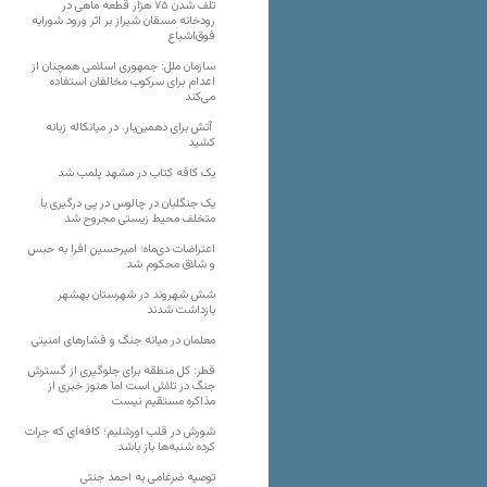
تلف شدن ۷۵ هزار قطعه ماهی در
رودخانه مسقان شیراز بر اثر ورود شورابه
فوق‌اشباع
سازمان ملل: جمهوری اسلامی همچنان از
اعدام برای سرکوب مخالفان استفاده
می‌کند
آتش برای دهمین‌بار، در میانکاله زبانه
کشید
یک کافه کتاب در مشهد پلمب شد
یک جنگلبان در چالوس در پی درگیری با
متخلف محیط زیستی مجروح شد
اعتراضات دی‌ماه؛ امیرحسین افرا به حبس
و شلاق محکوم شد
شش شهروند در شهرستان بهشهر
بازداشت شدند
معلمان در میانه جنگ و فشارهای امنیتی
قطر: کل منطقه برای جلوگیری از گسترش
جنگ در تلاش است اما هنوز خبری از
مذاکره مستقیم نیست
شورش در قلب اورشلیم؛ کافه‌ای که جرات
کرده شنبه‌ها باز باشد
توصیه ضرغامی به احمد جنتی