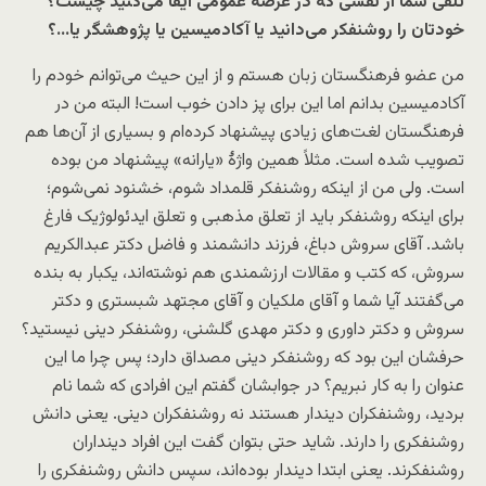
تلقی شما از نقشی که در عرصۀ عمومی ایفا می‌کنید چیست؟
خودتان را روشنفکر می‌دانید یا آکادمیسین یا پژوهشگر یا…؟
من عضو فرهنگستان زبان هستم و از این حیث می‌توانم خودم را
آکادمیسین بدانم اما این برای پز دادن خوب است! البته من در
فرهنگستان لغت‌های زیادی پیشنهاد کرده‌ام و بسیاری از آن‌ها هم
تصویب شده است. مثلاً همین واژۀ «یارانه» پیشنهاد من بوده
است. ولی من از اینکه روشنفکر قلمداد شوم، خشنود نمی‌شوم؛
برای اینکه روشنفکر باید از تعلق مذهبی و تعلق ایدئولوژیک فارغ
باشد. آقای سروش دباغ، فرزند دانشمند و فاضل دکتر عبدالکریم
سروش، که کتب و مقالات ارزشمندی هم نوشته‌اند، یکبار به بنده
می‌گفتند آیا شما و آقای ملکیان و آقای مجتهد شبستری و دکتر
سروش و دکتر داوری و دکتر مهدی گلشنی، روشنفکر دینی نیستید؟
حرفشان این بود که روشنفکر دینی مصداق دارد؛ پس چرا ما این
عنوان را به کار نبریم؟ در جوابشان گفتم این افرادی که شما نام
بردید، روشنفکران دیندار هستند نه روشنفکران دینی. یعنی دانش
روشنفکری را دارند. شاید حتی بتوان گفت این افراد دینداران
روشنفکرند. یعنی ابتدا دیندار بوده‌اند، سپس دانش روشنفکری را