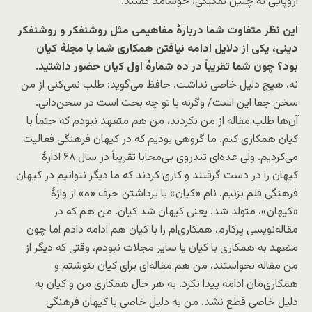
اروپایی به چنین تفکیکی، خوشامد گفتند.
این نظر متفاوت شما دربارۀ مفاهیمی مثل روشنفکر و روشنفکر
دینی، یکی از دلایل ادامه نیافتن همکاری شما با مجلۀ کیان
بود؟ چون شما تقریباً در ده شمارۀ اول کیان حضور داشتید.
نه، هیچ دلیل خاصی نداشت. حافظ می‌گوید: طلب نمی‌کنی از من
سخن جفا این است/ وگرنه با تو چه بحث است در سخن‌دانی.
آن‌ها طلب مقاله از من نکردند، من هم متعهد نبودم که حتماً با
کیان همکاری کنم. ما گروهی بودیم که در کیهان فرهنگی فعالیت
می‌کردیم. ولی عده‌ای تندروی بی‌محابا تقریباً در سال ۶۸ ادارۀ
کیهان را در دست گرفتند و کاری کردند که ما دیگر نتوانیم در کیهان
فرهنگی قلم بزنیم. نام «کیان» با برداشتن حرف «ه» از واژۀ
«کیهان»، متولد شد. یعنی کیهان شد کیان. من هم که در
مقاله‌نویسی پرکارم، همکاری‌ام را با کیان هم ادامه دادم اما چون
متعهد به همکاری با کیان یا سایر مجلات نبودم، وقتی که دیگر از
من مقاله نخواستند، من هم مقاله‌ای برای کیان ننوشتم و
همکاری‌مان ادامه پیدا نکرد. به هر حال همکاری من و کیان به
دلیل خاصی قطع نشد. من به دلیل خاصی با کیهان فرهنگی