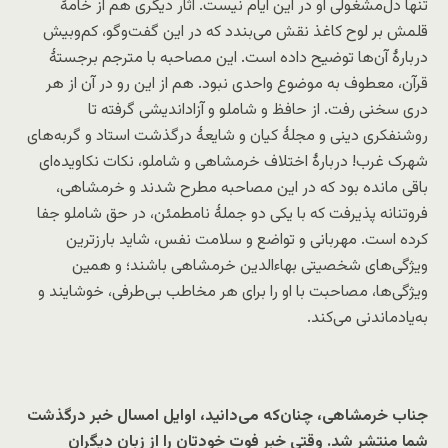
تنها دل‌مشغولی او در این ایام نیست. آثار دیگری هم از خامۀ
قلمش بر لوح کاغذ نقش می‌بندد که در این گفت‌وگو، کم‌وبیش
دربارۀ آن‌ها توضیح داده است. این مصاحبه با مترجم برجستۀ
قرآن، معطوف به موضوع واحدی نبود. هم از این رو در آن از هر
دری سخنی رفت. از حافظ و شاملو و آزاداندیشی گرفته تا
روشنفکری دینی و مجلۀ کیان و شایعۀ درگذشت استاد و گربه‌های
شهرک غرب! دربارۀ اختلاف خرمشاهی و شاملو، نکات نکاویده‌ای
باقی مانده بود که در این مصاحبه مطرح شدند و خرمشاهی،
فروتنانه پذیرفت که با یکی دو جملۀ نامطمئن، در حق شاملو جفا
کرده است. مهربانی و تواضع و سلامت نفس، شاید بارزترین
ویژگی‌های شخصیتی بهاءالدین خرمشاهی باشند؛ و همین
ویژگی‌ها، مصاحبت با او را برای هر مخاطب بی‌طرفی، خوشایند و
به‌یادماندنی می‌کند.
جناب خرمشاهی، چنان‌که می‌دانید، اوایل امسال خبر درگذشت
شما منتشر شد. وقتی خبر فوت خودتان را از زبان دیگران