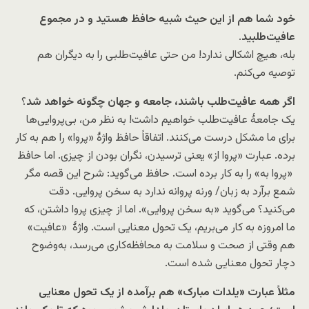
خود شما هم از این حیث شبیه حافظ هستید و در مجموع
عافیت‌طلبید
.
بله، هیچ اشکالی ندارد! من حتی عافیت‌طلبی را به دیگران هم
توصیه می‌کنم.
اگر همه عافیت‌طلب باشند، جامعه و جهان چگونه خواهد شد
؟
یک جامعۀ عافیت‌طلب خواهیم داشت! به نظر من، بی‌پروایی‌ها
برای ما مشکل درست می‌کنند. اتفاقاً حافظ واژۀ «پروا» را هم به کار
برده. عبارت «پروا از» یعنی ترسیدن، نگران بودن از چیزی. اما حافظ
«پروا به» را به کار برده است. حافظ می‌گوید: شرح این قصه مگر
شمع برآرد به زبان/ ورنه پروانه ندارد به سخن پروایی. دقت
می‌کنید؟ می‌گوید «به سخن پروایی». اما از چیزی پروا داشتن، که
ما امروزه به کار می‌بریم، یک تحول معنایی است. واژۀ «عافیت»
هم وقتی از صحت و سلامت به محافظه‌کاری می‌رسد، به‌وضوح
دچار تحول معنایی شده است.
مثلاً عبارت «یلدات مبارک» هم برآمده از یک تحول معنایی