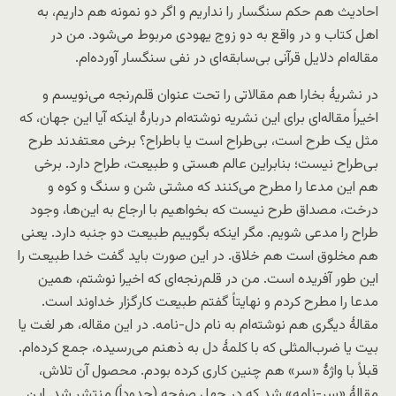
احادیث هم حکم سنگسار را نداریم و اگر دو نمونه هم داریم، به
اهل کتاب و در واقع به دو زوج یهودی مربوط می‌شود. من در
مقاله‌ام دلایل قرآنی بی‌سابقه‌ای در نفی سنگسار آورده‌ام.
در نشریۀ بخارا هم مقالاتی را تحت عنوان قلم‌رنجه می‌نویسم و
اخیراً مقاله‌ای برای این نشریه نوشته‌ام دربارۀ اینکه آیا این جهان، که
مثل یک طرح است، بی‌طراح است یا باطراح؟ برخی معتفدند طرح
بی‌طراح نیست؛ بنابراین عالم هستی و طبیعت، طراح دارد. برخی
هم این مدعا را مطرح می‌کنند که مشتی شن و سنگ و کوه و
درخت، مصداق طرح نیست که بخواهیم با ارجاع به این‌ها، وجود
طراح را مدعی شویم. مگر اینکه بگوییم طبیعت دو جنبه دارد. یعنی
هم مخلوق است هم خلاق. در این صورت باید گفت خدا طبیعت را
این طور آفریده است. من در قلم‌رنجه‌ای که اخیرا نوشتم، همین
مدعا را مطرح کردم و نهایتاً گفتم طبیعت کارگزار خداوند است.
مقالۀ دیگری هم نوشته‌ام به نام دل-‌نامه. در این مقاله، هر لغت یا
بیت یا ضرب‌المثلی که با کلمۀ دل به ذهنم می‌رسیده، جمع کرده‌ام.
قبلاً با واژۀ «سر» هم چنین کاری کرده‌ بودم. محصول آن تلاش،
مقالۀ «سر-نامه» شد که در چهل صفحه (حدوداً) منتشر شد. این