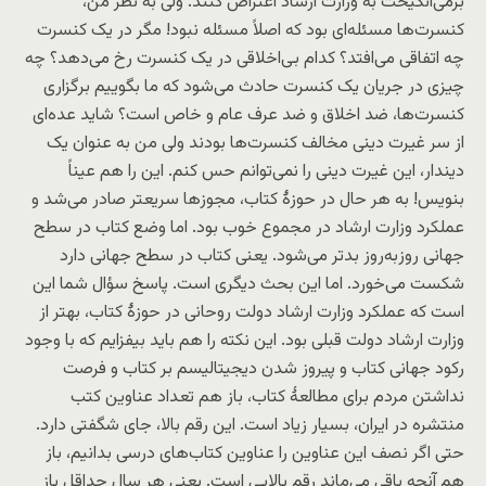
برمی‌انگیخت به وزارت ارشاد اعتراض کنند. ولی به نظر من،
کنسرت‌ها مسئله‌ای بود که اصلاً مسئله نبود! مگر در یک کنسرت
چه اتفاقی می‌افتد؟ کدام بی‌اخلاقی در یک کنسرت رخ می‌دهد؟ چه
چیزی در جریان یک کنسرت حادث می‌شود که ما بگوییم برگزاری
کنسرت‌ها، ضد اخلاق و ضد عرف عام و خاص است؟ شاید عده‌ای
از سر غیرت دینی مخالف کنسرت‌ها بودند ولی من به عنوان یک
دیندار، این غیرت دینی را نمی‌توانم حس کنم. این را هم عیناً
بنویس! به هر حال در حوزۀ کتاب، مجوزها سریعتر صادر می‌شد و
عملکرد وزارت ارشاد در مجموع خوب بود. اما وضع کتاب در سطح
جهانی روزبه‌روز بدتر می‌شود. یعنی کتاب در سطح جهانی دارد
شکست می‌خورد. اما این بحث دیگری است. پاسخ سؤال شما این
است که عملکرد وزارت ارشاد دولت روحانی در حوزۀ کتاب، بهتر از
وزارت ارشاد دولت قبلی بود. این نکته را هم باید بیفزایم که با وجود
رکود جهانی کتاب و پیروز شدن دیجیتالیسم بر کتاب و فرصت
نداشتن مردم برای مطالعۀ کتاب، باز هم تعداد عناوین کتب
منتشره در ایران، بسیار زیاد است. این رقم بالا، جای شگفتی دارد.
حتی اگر نصف این عناوین را عناوین کتاب‌های درسی بدانیم، باز
هم آنچه باقی می‌ماند رقم بالایی است. یعنی هر سال حداقل باز