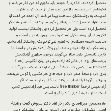
تحصیل کرده‌اند. اما دربارۀ خودم باید بگویم که من فکر می‌کنم و
فکرهایم را می‌نویسم و از این نظر، یعنی از حیث تولید فکر و
اندیشه، به روشنفکران شباهت پیدا می‌کنم. آل احمد می‌گفت آیا
ما به افراد تحصیل‌کرده می‌توانیم بگوییم روشنفکر؟ بله، روشنفکر
تحصیل‌کرده است ولی هر تحصیل‌کرده‌ای روشنفکر نیست. تولید
فکر وجه بارز روشنفکران است ولی من چون به دین اسلام و
مذهب شیعه معتقدم، به نظرم نمی‌توانم یک روشنفکر آزاد باشم.
روشنفکر باید آزاداندیش باشد. این واژۀ آزاداندیش در جامعۀ ما
کاربرد نادرستی دارد. مثلاً می‌گویند مرحوم مطهری آزاداندیش
برجسته‌ای بود. در حالی که آزاداندیش در زبان انگلیسی (free
thinker) یعنی کسی که اندیشۀ دینی ندارد؛ نه اینکه ذهن آزاد و
بازی دارد و سعۀ صدر دارد و حرف‌های هر مکتبی را گوش می‌دهد
و بهترین آن‌ها را انتخاب می‌کند. اصلاً این طور نیست. اگر
آزاداندیش ترجمۀ free thinker باشد، پس فرد آزاداندیش کسی
است که از اندیشۀ دینی آزاد یا فارغ است.
غلامحسین میرزاصالح یکبار در نقد دکتر سروش گفت وظیفۀ
اصلی روشنفکر، مبارزه با دین است؛ بنابراین روشنفکر دینی