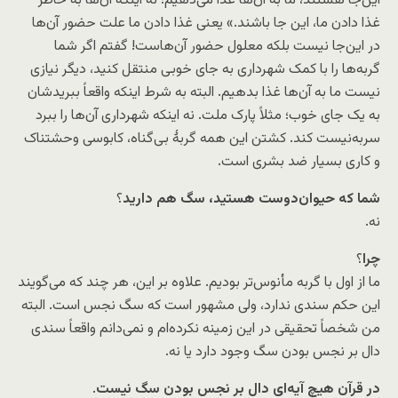
این‌جا هستند، ما به آن‌ها غذا می‌دهیم؛ نه اینکه آن‌ها به خاطر
غذا دادن ما، این جا باشند.» یعنی غذا دادن ما علت حضور آن‌ها
در این‌جا نیست بلکه معلول حضور آن‌هاست! گفتم اگر شما
گربه‌ها را با کمک شهرداری به جای خوبی منتقل کنید، دیگر نیازی
نیست ما به آن‌ها غذا بدهیم. البته به شرط اینکه واقعاً ببریدشان
به یک جای خوب؛ مثلاً پارک ملت. نه اینکه شهرداری آن‌‌ها را ببرد
سربه‌نیست کند. کشتن این همه گربۀ بی‌گناه، کابوسی وحشتناک
و کاری بسیار ضد بشری است.
شما که حیوان‌دوست هستید، سگ هم دارید
؟
نه.
چرا
؟
ما از اول با گربه مأنوس‌تر بودیم. علاوه بر این، هر چند که می‌گویند
این حکم سندی ندارد، ولی مشهور است که سگ نجس است. البته
من شخصاً تحقیقی در این زمینه نکرده‌ام و نمی‌دانم واقعاً سندی
دال بر نجس بودن سگ وجود دارد یا نه.
در قرآن هیچ آیه‌ای دال بر نجس بودن سگ نیست
.