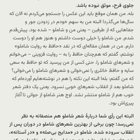
جلوی فرح، موثق نبوده باشد
.
بله. من همان موقع باید این عکس را جستجو می‌کردم نه الان که
سال‌ها می‌گذرد! البته من به سهم خودم در زدودن جور و
جفاهایی که از طرفین – یعنی من و شاملو – شده بود، پیش‌قدم
شدم. من شاملو را خیلی دوست داشتم و هنوز هم او را دوست
دارم. من در همان مقاله‌ای که در نقد «حافظ به روایت شاملو»
نوشتم، گفتم که هم‌چنان حافظ را به – روایت قزوینی – می‌خوانم
و شعرهای شاملو را. حتی کسی از من پرسید که تو حافظ به سعی
سایه و حافظ خانلری را نمی‌خوانی و شعرهای شاملو را می‌خوانی؟
که من گفتم: بله! البته این نکته را هم در نوشته‌هایم آورده‌ام که
شاملو بعد از انقلاب شعرهای خوبی نسرود. یعنی یک دفتر شعر
خوب هم از شاملو منتشر نشد. اوج هنر شاملو از جوانی تا آغاز
پیری‌اش بود.
البته این رأی شما دربارۀ شعر شاملو هم منصفانه به نظر
نمی‌رسد؛ چون برخی از بهترین شعرهای شاملو در دوران پس از
انقلاب سروده شده. شاملو در «مدایح بی‌صله» و «در آستانه»،