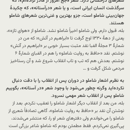
شعرهای درخشانی دارد. شعر «جخ امروز از مادر نزاده‌ام»، که
سرگذشت انسان ایرانی است، و یا شعر «درآستانه»، که چکیدۀ
جهان‌بینی شاملو است، جزو بهترین و غنی‌ترین شعرهای شاملو
هستند
.
بله، قبول دارم. ولی شاملو اخیراً شاملو نشد. شاملو از «هوای تازه»،
یعنی از دهۀ ۱۳۳۰ اوج گرفت تا «ابراهیم در آتش»؛ که من در
شمارۀ ۳ مجلۀ الفبا نقد مثبت بسیار خوبی بر «ابراهیم در آتش»
نوشتم. نقد «حافظ به روایت شاملو» را هم در الفبای شمارۀ ۶
نوشتم. بعدش هم که تب و تاب انقلاب شروع شد و آن رستاخیز
مردمی شکل گرفت و …
به نظرم اشعار شاملو در دوران پس از انقلاب را با دقت دنبال
نکرده‌اید وگرنه چطور می‌شود با وجود شعر «در آستانه»، بگوییم
شاملو پس از انقلاب شعر مهمی نسرود
.
بله، من بعد از انقلاب دیگر اشعار شاملو را تعقیب نکردم. بعد از
نوشتن آن نقد بر «حافظ به روایت شاملو»، گاهی تصادفاً شعری از
شاملو را می‌خواندم ولی دفترهای شعر او را، که منتشر می‌شدند،
پی‌گیری نمی‌کردم. فقط مطمئن بودم که شاملو شاعر بزرگی است