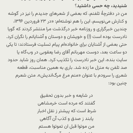
شنیدید، چه حسی داشتید
؟
من در دفترچۀ تلفنم، که بعضی از شعرهای جدیدم را نیز در گوشه
و کنارش می‌نویسم، این را هم نوشته‌ام: «در ۲۳ فروردین ۱۳۹۶،
چندین خبرگزاری و روزنامه خبر درگذشت مرا منتشر کردند که گویا
نادرست بوده است (!) و خویشان و دوستان و آشنایانم را نگران کرد.
حتی بعضی از آشنایان برای خانواده‌ام پیام تسلیت فرستادند؛ تا یکی
دو ساعت بعد، دوست مهربانم آقای رضا یعقوبی در وب‌گاه یا
سایت بنده، این خبر نادرست را تکذیب کرد. همان روز شاید حدود
صد تلفن به منزل ما زده شد. باری به همین مناسبت، قطعه
شعری را سرودم با عنوان «منم مرغ مرگ‌اندیش». متن شعرم
چنین بود:
در شایعه و خبر بدون تحقیق
گفتند که مرده است خرمشاهی
شرط است که پیشتر ز نقل اخبار
یابند ز صدق و کذب آن آگاهی
من موتوا قبل ان تموتوا هستم