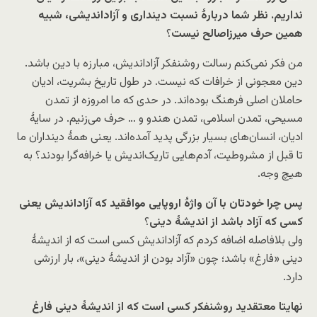
نداریم. نظر شما دربارۀ نسبت دینداری و آزاداندیشی، شبیه
همین حرف میرزاصالح نیست
؟
من فکر نمی‌کنم رسالت روشنفکر آزاداندیش، مبارزه با دین باشد.
دین معجونی از خرافات که نیست. در طول تاریخ بشریت، ادیان
حاملان اصلی فرهنگ بوده‌اند. در حدی که ما امروزه از تمدن
مسیحی، تمدن اسلامی، تمدن هندو و … حرف می‌زنیم. در سایۀ
ادیان، انسان‌های بسیار بزرگی پدید آمده‌اند. یعنی همۀ دینداران ما
تا قبل از مشروطیت، آدم‌هایی تاریک‌اندیش یا خرافه‌گرا بودند؟ به
هیچ وجه.
پس چرا خودتان با آن واژۀ اروپایی موافقید که آزاداندیش یعنی
کسی که آزاد باشد از اندیشۀ دینی
؟
ولی بلافاصله اضافه کردم که آزاداندیش کسی است که از اندیشۀ
دینی «فارغ» باشد؛ چون «آزاد بودن از اندیشۀ دینی»، بار ارزشی
دارد.
نهایتا معتقدید روشنفکر کسی است که از اندیشۀ دینی فارغ