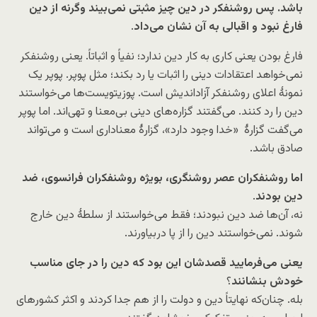
باشد. پس روشنفکر در دین چیز مثبتی نمی‌بیند وگرنه از دین
فارغ نبود و اقبالی به آن نشان می‌داد
.
فارغ بودن یعنی کاری به کار دین ندارد؛ نفیاً و اثباتاً. یعنی روشنفکر
نمی‌خواهد اعتقادات دینی را اثبات یا رد بکند؛ مثل پوپر. پوپر یک
نمونۀ اعلای روشنفکر آزاداندیش است. پوزیتویست‌ها می‌خواستند
دین را رد کنند. می‌گفتند گزاره‌های دینی بی‌معنا و تهی‌اند. اما پوپر
می‌گفت گزارۀ «خدا وجود دارد»، گزارۀ معناداری است و می‌تواند
صادق باشد.
اما روشنفکران عصر روشنگری، بویژه روشنفکران فرانسوی، ضد
دین بودند
.
نه، آن‌ها ضد دین نبودند؛ فقط می‌خواستند از سلطۀ دین خارج
شوند. نمی‌خواستند دین را از پا دربیاورند.
یعنی می‌فرمایید قصدشان این بود که دین را در جای مناسب
خودش بنشانند
؟
بله. چنان‌که نهایتاً دین و دولت را از هم جدا کردند و اکثر کشورهای