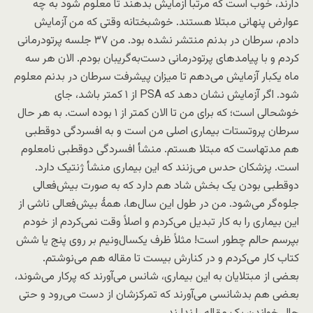
دارند، خوب است که مرتباً آزمایش بدهند تا معلوم شود به چه
عوارض پنهانی مبتلا هستند. خوشبختانه وقتی که من آزمایش
دادم، سرطان در بدنم منتشر نشده بود. من ۳۷ جلسه پرتودرمانی
کردم و با پیامدهای پرتودرمانی دست‌به‌گریبان بودم. الان هر سه
ماه یکبار آزمایش می‌دهم تا میزان پیشرفت سرطان در بدنم معلوم
شود. اگر آزمایش نشان دهد که PSA از ۱ کمتر باشد، جای
خوشحالی است؛ که برای من تا الان کمتر از ۱ بوده است. به هر حال
سرطان پروتستات بیماری اصلی من است و به افسردگی دوقطبی
هم مدتهاست که مبتلا هستم. منشأ افسردگی دوقطبی نامعلوم
است. پزشکان حدس می‌زنند که این بیماری منشأ ژنتیک دارد.
دوقطبی بودن یک بخش شاد هم دارد که به صورت بیش‌فعالی
جلوه‌گر می‌شود. من در طول این سال‌ها، همۀ بیش‌فعالی ناشی از
این بیماری را به کار تبدیل می‌کردم و اصلاً وقت نمی‌کردم از خودم
بپرسم حالم چطور است! مثلاً ظرف یکسال‌ونیم بر روی پنج یا شش
کتاب کار می‌کردم و در کنارش بیست تا مقاله هم می‌نوشتم.
بعضی‌ از مبتلایان به این بیماری، شانس می‌آورند که پرکار می‌شوند،
بعضی‌ هم بدشانسی می‌آورند که تمرکزشان از دست می‌رود و حتی