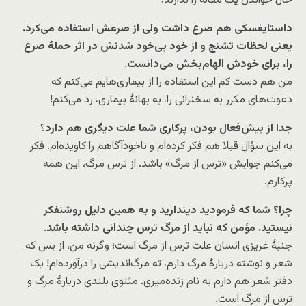
حال خواندن یک مقاله را ندارند.
داستایفسکی هم صرع داشت ولی از صرعش استفاده می‌کرد.
یعنی لحظات تشنج و از خود بی‌خود شدنش در اثر حملۀ صرع
را، برای خودش الهام‌بخش می‌دانست
.
من هم دست کم این استفاده را از بیماری‌هایم می‌کنم که
دعوت‌های مکرر به سخنرانی را، به بهانۀ بیماری، رد می‌کنم!
جدا از بیش‌فعال بودن، پرکاری شما علت دیگری هم دارد
؟
به این سؤال قبلا هم فکر کرده‌ام و ناخودآگاهم را کاویده‌ام. فکر
می‌کنم جوابش «ترس از مرگ» باشد. از ترس مرگ، این همه
پرکارم.
چرا؟ شما که فرمودید دیندارید و به همین دلیل روشنفکر
نیستید. مؤمن که نباید از مرگ ترس چندانی داشته باشد
.
جنبۀ غریزی انسان علت ترس از مرگ است؛ وگرنه من، از بس که
شعر و نوشته دربارۀ مرگ دارم، ته مرگ‌اندیشی را درآورده‌ام! یک
دفتر شعر هم دارم به نام زنده‌میری. مثنوی بلندی دربارۀ مرگ و
ترس از مرگ است.