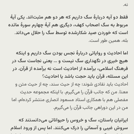
نه.
فقط دو آیه دربارۀ سگ داریم که هر دو هم مثبت‌اند. یکی آیۀ
مربوط به سگ اصحاب کهف، دیگری هم آیۀ چهارم سورۀ مائده
است که خوردن صید شکارشده توسط سگ را حلال می‌داند
.
بله، همین طور است.
اما احادیث و روایاتی دربارۀ نجس بودن سگ داریم و اینکه
هیچ خیری در نگهداری سگ نیست و … یعنی نجاست سگ در
فرهنگ اسلامی، برآمده از احادیث است نه برآمده از قرآن. در
این‌ مسئله، قرآن باید حجت باشد یا احادیث
؟
احادیث باید نقادی شوند؛ چه از حیث سند، چه از حیث متن و
معنا. من که جانب قرآن را می‌گیرم. با اینکه مجموعه حدیث
مفصلی هم با همکاری استاد مسعود انصاری منتشر کرده‌ام، اما
من در این دوراهی جانب قرآن را می‌گیرم.
ایرانیان باستان، سگ و خروس را حیواناتی می‌دانستند که
سروش غیبی و آسمانی را درک می‌کنند. اما پس از ورود اسلام