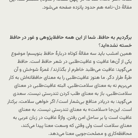
مقالۀ دل-نامه هم حدود پانزده صفحه می‌شود.
برگردیم به حافظ. شما از این همه حافظ‌پژوهی و غور در حافظ
خسته نشده‌اید
؟
همین امشب باید سه مقالۀ کوتاه دربارۀ حافظ بنویسم! موضوع
یکی از آن‌ها عافیت و عافیت‌طلبی در شعر حافظ است. حافظ
می‌گوید: عافیت می‌طلبد خاطرم ار بگذارند/ غمزۀ شوخش و آن
طرۀ طرار دگر. ما هنوز عافیت‌طلبی را به معنای حافظانه‌اش به کار
می‌بریم نه به معنای سلامت‌طلبی. البته عافیت‌طلبی در معنای
سلامت‌طلبی، باز به معنای طلب کردن تندرستی نیست. سعدی
می‌گوید: به دریادر منافع بی‌شمار است/ اگر خواهی سلامت، برکنار
است. این‌جا «سلامت» به معنای تندرستی نیست. به معنای
عافیت است یا بر ساحل امن رفتن. واژۀ عافیت در زبان عربی به
معنای سلامت است ولی وقتی که وسعت معنا پیدا می‌کند،
محافظه‌کاری و مصلحت‌جویی معنا می‌دهد.