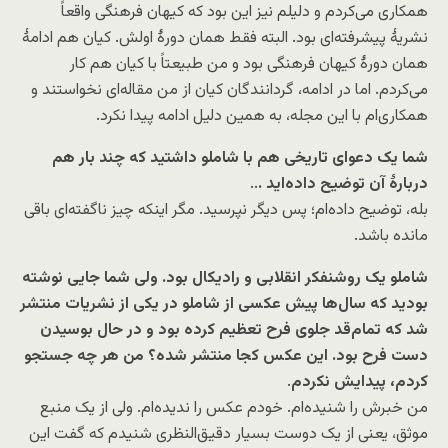
همکاری می‌کردم و دلیلم نیز این بود که کیهان فرهنگی واقعاً
نشریۀ پیشرفته‌ای بود. البته فقط همان دورۀ اولش. کیان هم ادامۀ
همان دورۀ کیهان فرهنگی بود و من طبیعتاً با کیان هم کار
می‌کردم. اما در ادامه، گردانندگان کیان از من مقاله‌ای نخواستند و
همکاری‌ام با این مجله، به همین دلیل ادامه پیدا نکرد.
شما یک دعوای تاریخی هم با شاملو داشتید که چند بار هم
دربارۀ آن توضیح داده‌اید .
..
بله، توضیح داده‌ام؛ پس دیگر نپرسید. مگر اینکه چیز ناگفته‌ای باقی
مانده باشد.
شاملو یک روشنفکر انقلابی و رادیکال بود. ولی شما جایی نوشته
بودید که سال‌ها پیش عکسی از شاملو در یکی از نشریات منتشر
شد که تمام‌قد جلوی فرح تعظیم کرده بود و در حال بوسیدن
دست فرح بود. این عکس کجا منتشر شده؟ من هر چه جستجو
کردم، پیدایش نکردم
.
من خبرش را شنیده‌ام. خودم عکس را ندیده‌ام. ولی از یک منبع
موثق، یعنی از یک دوست بسیار دقیق‌النظری شنیدم که گفت این