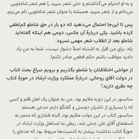
و به او احترام می‌گذاشتم و حتی شعر سپید را هم شعر شاملویی
می‌دانم و از شعر سپید همیشه با عنوان شعر شاملویی نام می‌برم.
پس تا این‌جا احتمال می‌دهید که دو بار در حق شاملو کم‌لطفی
کرده‌ باشید. یکی دربارۀ آن عکس، دومی هم اینکه گفته‌اید
شاملو بعد از انقلاب شعر مهمی نسرود
.
بله. برای من اقرار به اشتباه اصلاً دشوار نیست. شما به من یاد
دادید مواظب باشم حکم قطعی صادر نکنم!
از حواشی اختلافتان با شاملو بگذریم و برویم سراغ بحث کتاب
در دولت آقای روحانی. دربارۀ عملکرد وزارت ارشاد در حوزۀ کتاب
چه نظری دارید
؟
سانسور در این دوره ملایم بود. من به عنوان یک اهل قلم و کسی
که با بسیاری از ناشران دوستی و گفتگو دارم، مدعی هستم
سانسور کتاب در این دولت ملایم بود. البته فشاری که منجر به
استعفای آقای علی جنتی شد، ربطی به تساهل وزارت ارشاد در
حوزۀ کتاب نداشت؛ بیشتر به کنسرت‌ها مربوط بود که عده‌ای را