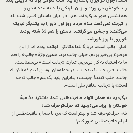
است؛ چون در ایران باستان، یلدا شب شومی بود که تاریکی بلند
را با خودش می‌آورد؛ و از آن تاریکی بلند به مدد آتش و
هم‌نشینی عبور می‌کردند. یعنی در ایران باستان کسی شب یلدا
را تبریک نمی‌گفت بلکه مردم روز اول دی را به یکدیگر تبریک
می‌گفتند و جشن می‌گرفتند. نامش را هم گذاشته بودند
خورروز یا روز خورشید
.
خیلی جالب است. دربارۀ یلدا مقالاتی خوانده بودم اما از این
موضوع بی‌خبر بودم. خیلی جالب بود. همین واژۀ «جالب» را هم
ما به اشتباه به کار می‌بریم. عبارت «جالب است» بی‌معناست.
جالب یعنی جلب کننده. باید در جمله‌مان روشن کنیم که فلان امر
جالب، جلب کنندۀ چیست؟ بنابراین باید بگوییم «جالب توجه
است» یا «جالب منافع ملی است».
برگردیم به همان اتهام عافیت‌طلبی شما. داشتید دفاعیۀ
خودتان را ایراد می‌کردید که حرف‌توحرف شد
!
بله، حرف‌توحرف شد و بهتر است که من با همان عافیت‌طلبی از
اتهام عافیت‌طلبی عبور کنم!