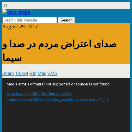
August 29, 2017
صدای اعتراض مردم در صدا و
سیما
Share
Tweet
Pin
Mail
SMS
Video
Media error: Format(s) not supported or source(s) not found
Player
Download File: http://melliun.org/v/wp-
content/uploads/2017/08/video_azizi-ba-asabaniat.mp4?_=1