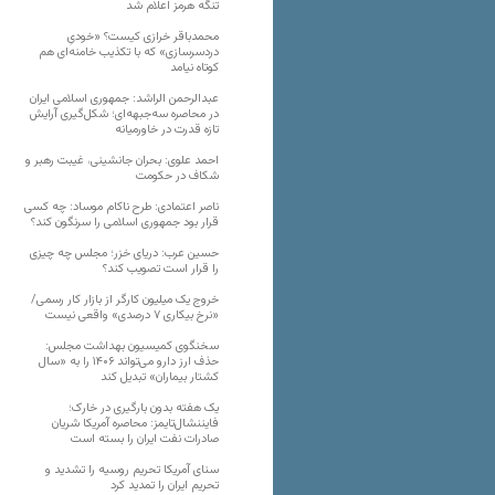
تنگه هرمز اعلام شد
محمدباقر خرازی کیست؟ «خودیِ
دردسرسازی» که با تکذیب خامنه‌ای هم
کوتاه نیامد
عبدالرحمن الراشد: جمهوری اسلامی ایران
در محاصره سه‌جبهه‌ای؛ شکل‌گیری آرایش
تازه قدرت در خاورمیانه
احمد علوی: بحران جانشینی، غیبت رهبر و
شکاف در حکومت
ناصر اعتمادی: طرح ناکام موساد: چه کسی
قرار بود جمهوری اسلامی را سرنگون کند؟
حسین عرب: دریای خزر؛ مجلس چه چیزی
را قرار است تصویب کند؟
خروج یک میلیون کارگر از بازار کار رسمی/
«نرخ بیکاری ۷ درصدی» واقعی نیست
سخنگوی کمیسیون بهداشت مجلس:
حذف ارز دارو می‌تواند ۱۴۰۶ را به «سال
کشتار بیماران» تبدیل کند
یک هفته بدون بارگیری در خارک؛
فایننشال‌تایمز: محاصره آمریکا شریان
صادرات نفت ایران را بسته است
سنای آمریکا تحریم روسیه را تشدید و
تحریم ایران را تمدید کرد