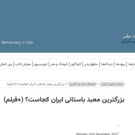
 ملی
ایران
d
democracy
in
Iran
ان‌ها
پیوندها
دیدگاه‌ها
حقوق بشر
گوناگون
فرهنگ و هنر
اپوزیسیون
معرفی کتاب
بین المللی
سایت ملیون ایران
فرهنگ، هنر و فنآوری
>
> بزرگترین معبد باستانی ایران کجاست؟ (+فیلم)
بزرگترین معبد باستانی ایران کجاست؟ (+فیلم)
-
Monday, 11th December, 2017