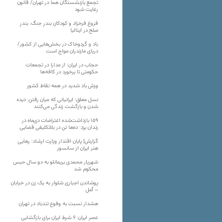
تجمع بازنشستگان هما در تهران/ قانون
رعایت شود
فروغ فرخزاد و کودکانِ بندرِ جنگ، بندرِ
صلح در ایتالیا
باد و گردوخاک در بخش‌هایی از کشور/
دریای مازندران مواج است
حجاب در ایران؛ از مدارا در تجمعات
حکومتی تا برخورد در کافه‌ها
وزش باد شدید در همه نقاط کشور
نسل معلق؛ ایرانیانی که میان رفتن، دیده
شدن و بازگشت زندگی می‌کنند
۱۵۹ بازداشت‌شده اعتراضات دی‌ماه در
زندان یزد؛ ده‌ها تن در بلاتکلیفی قضایی
گزارش| پایان اقتدار وزارت ارشاد؛ رهایی
هنر ایران از سانسور
شهریار محمدی بریمانلو به دو سال حبس
محکوم شد
پوشاندن اجباری شلوار به یک زن در خیابان
– آمل
هشدار نسبت به وفوع تندباد در تهران
عصر ایران: ۶ شرط ایران برای بازگشایی