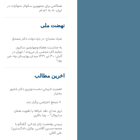
همگامی برای جمهوری سکولار دموکرات در
ایران: نه به اعدام
نهضت ملی
ضیاء مصباح: در باره دولت دکتر مصدق
به مناسبت هفتادوچهارمین سالروز:
نمایندگان مجلس زار می‌زدند/ تهران در
آتش؛ ۳۰ تیر ۱۳۳۱ میدان بهارستان چه خبر
بود؟
آخرین مطالب
اهمیتِ تاریخیِ نخست‌وزیریِ دکتر شاپور
بختیار
۷ تجمع اعتراضی برگزار شد
ترور مداح، نقد خرافه یا تقویت همان
سازوکار؟ – رضا باقری
بررسی وضعیت زنان زندانی؛ گفتگو با
محمدحسین آقاسی، وکیل دادگستری/
علی کلائی