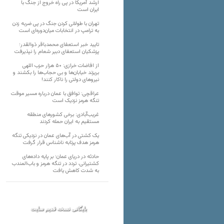
ارشد آمریکا در پی راه خروج از جنگ با
ایران است
تهران با طولانی کردن جنگ در پی ضربه زدن
به ترامپ در انتخابات میان‌دوره‌ای است
تایید خبر استعفای محمدباقر ذوالقدر؛
پزشکیان استعفای دبیر شعام را نپذیرفت
از افاضات خرازی: ۵۰ هزار حزب اللهی
بریزند خیابان‌ها و بی حجاب‌ها را بکشند و
نیرو‌های دولتی را ناکار کنند!
عراقچی: توافق با عمان درباره مسیر موقت
تنگه هرمز نزدیک است
غریب‌آبادی: برخی کشورهای منطقه
مستقیم به ایران حمله کردند
یک کشتی در آب‌های عمان در نزدیکی تنگه
هرمز هدف پرتابه ناشناس قرار گرفت
حادثه در دریای عمان؛ بر پایه داده‌های
کشتیرانی، تردد در تنگه هرمز و باب‌المندب
به شدت کاهش یافت
بایگانی نسخه قدیم سایت