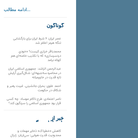
ادامه مطالب...
گوناگون
عصر ایران: ۶ شرط ایران برای بازگشایی
تنگه هرمز اعلام شد
محمدباقر خرازی کیست؟ «خودیِ
دردسرسازی» که با تکذیب خامنه‌ای هم
کوتاه نیامد
عبدالرحمن الراشد: جمهوری اسلامی ایران
در محاصره سه‌جبهه‌ای؛ شکل‌گیری آرایش
تازه قدرت در خاورمیانه
احمد علوی: بحران جانشینی، غیبت رهبر و
شکاف در حکومت
ناصر اعتمادی: طرح ناکام موساد: چه کسی
قرار بود جمهوری اسلامی را سرنگون کند؟
خبر از
تارنماهای دیگر
کاهش «خطرناک» ذخایر مهمات و
محدودیت قدرت هوایی؛ سی‌ان‌ان: ژنرال