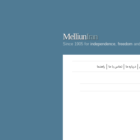
Melliun
Iran
Since 1905 for
independence
,
freedom
an
درباره ما
تماس با ما
راهنما