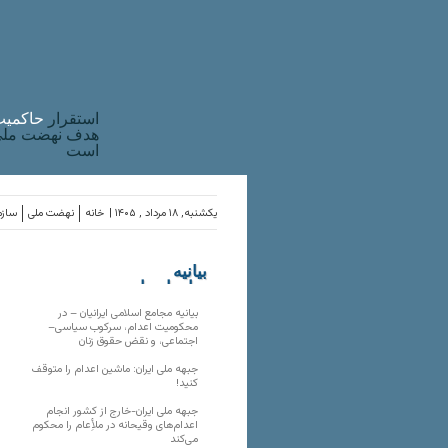
استقرار
حاکميت
هدف نهضت ملی 
است
یکشنبه, ۱۸ مرداد , ۱۴۰۵ |
خانه
نهضت ملی
سازم
بیانیه
سازمان‌های
ملی
بیانیه مجامع اسلامی ایرانیان – در
محکومیت اعدام، سرکوب سیاسی–
اجتماعی، و نقض حقوق زنان
جبهه ملی ایران: ماشین اعدام را متوقف
کنید!
جبهه ملی ایران-خارج از کشور انجام
اعدام‌های وقیحانه در ملأِعام را محکوم
می‌کند