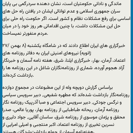
ماندگی و نادانی حکومتیان است، نشان دهنده سردرگمی بی پایان
سران جمهوری اسلامی و عدم توانائی ایشان در یافتن راه حل های
اساسی برای رفع مشکلات نظام و کشور است. اگر حکومت راه حلی برای
حل این مشکلات داشت، با چنین اقداماتی هر روز خود را در میان
مردم منفورتر نمیساخت.
خبرگزاری های ایران اطلاع دادند که در شامگاه یکشنبه (۸ بهمن /۲۷
ژانویه) نیروهای امنیتی ایران به دفاتر روزنامه های
اعتماد، آرمان، بهار، خبرگزاری ایلنا، شرق، هفته نامه آسمان و خبرنگار
آزاد هجوم آورده، شماری از روزنامه‌نگاران شاغل در اين روزنامه ها را
بازداشت کرده‌اند.
براساس گزارش دویچه وله از این مطبوعات در مجموع دوازده
روزنامه‌نگار بازداشت شده‌اند که مطهره شفیعی٬ دبیر سرویس سیاسی
و نرگس جودکی٬ دبیر سرویس اجتماعی و صبا آذرپیک روزنامه نگار
روزنامه آرمان، ریحانه طباطبایی از روزنامه بهار، پوریا عالمی، صدرا
محقق و پژمان موسوی از روزنامه شرق، ساسان آقایی٬ جواد دلیری و
نسرین تخیری از روزنامه اعتماد، اکبر منتجبی و امیلی امرایی از
هفته‌نامه آسمان از جمله بازداشت‌شدگان هستند.