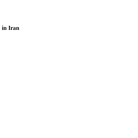
y
in
Iran