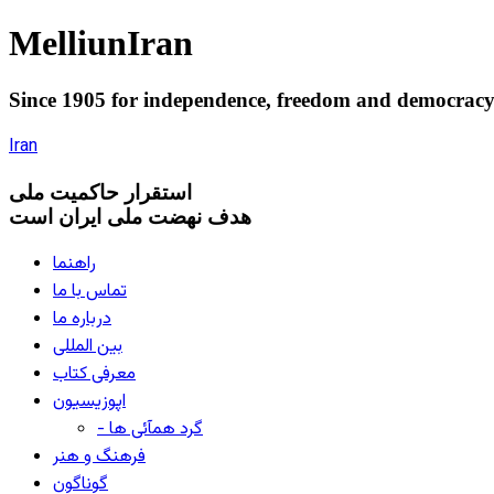
Melliun
Iran
Since 1905 for
independence
,
freedom
and
democrac
Iran
استقرار
حاکميت ملی
هدف نهضت ملی ایران است
راهنما
تماس با ما
درباره ما
بین المللی
معرفی کتاب
اپوزیسیون
- گرد همآئی ها
فرهنگ و هنر
گوناگون