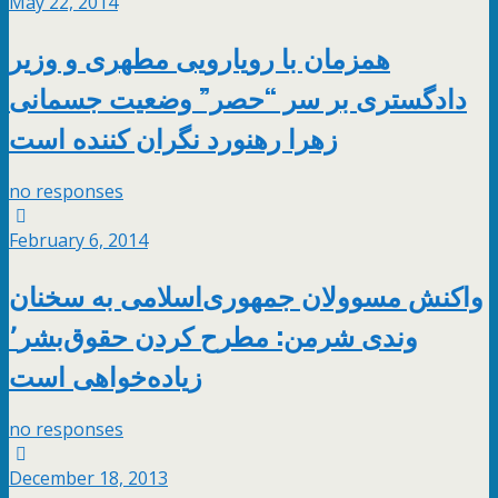
May 22, 2014
همزمان با رويارويى مطهرى و وزير
دادگسترى بر سر “حصر” وضعیت جسمانی
زهرا رهنورد نگران‌ كننده است
no responses
February 6, 2014
واکنش مسوولان جمهوری‌اسلامی به سخنان
وندى شرمن: مطرح کردن حقوق‌بشر٬
زیاده‌خواهی است
no responses
December 18, 2013