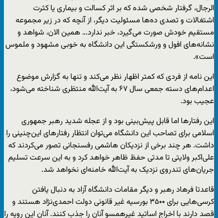
الرجال، گرفتار شخصی شده که بر اثر کسالت و بیماری یا کثرت
اشتغالات و تصدی ده‌ها مسئولیت دیگر، از آنچه که در زیر مجموعه
مستقیم خودش صورت می‌گیرد، خبر ندارد… همین الان، شواهد و
نشانه‌های افول و ورشکستگی این دانشگاه به خوبی مشهود و ملموس
است».
این نامه از فردی که کمتر اظهار نظر می‌کند و تنها به گزارش موضوع
اعدام‌های دسته جمعی سال ۶۷ به آیت‌الله منتظری شناخته می‌شود،
عجیب بود.
این رفتارها اما قابل پیش‌بینی بود و از عجله شدید رهبر جمهوری
اسلامی برای تصاحب این دانشگاه می‌توان انتظار رفتارهای این‌چنینی را
داشت. هر چند برخی از نزدیکان هاشمی رفسنجانی تصور می‌کردند که
علی‌اکبر ولایتی تا مدتی حفظ ظاهر خواهد کرد و به این سرعت تسلیم
جریان‌های تندروی نزدیک به آیت‌الله خامنه‌ای نخواهد شد.
قاعدتا فرهاد رهبر و دیگر مقامات دانشگاه آزاد به دنبال یافتن
کرسی‌هایی برای ۳۵۰۰ بورسیه غیر قانونی دولت احمدی‌نژاد هستند و
قصد دارند با اخراج اساتید غیرهمسو آنان را جذب کنند. آنان این رویه را