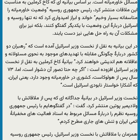
مسائل خاورمیانه است. بر اساس بیانیه ای که کاخ کرملین به مناسبت
این ملاقات منتشر کرد، رئیس جمهوری روسیه “وضعیت خاورمیانه را
متاسفانه بسیار وخیم” خواند و ابراز امیدواری کرد که نه تنها روسیه و
اسرائیل دربارۀ این وضعیت با یکدیگر گفتگو کنند، بلکه نیز برای
مشکلات آن به راه حل هایی نیز دست یابند.
در این بیانیه به نقل از نخست وزیر اسرائیل آمده است که “رهبران دو
کشور دربارۀ چگونگی مقابله با تهدیدهای موجود به نحوی مسئولانه و
عاقلانه هم اندیشی خواهند کرد.” بیانیۀ کاخ کرملین به نقل از نخست
وزیر اسرائیل افزوده است : “اگر چه حتا تصور آن دشوار است، اما، ۷۳
سال پس از هولوکاست، کشوری در خاورمیانه وجود دارد، یعنی ایران،
که آشکارا خواستار نابودی اسرائیل است.”
نخست وزیر اسرائیل در بیانیۀ جداگانه ای که پس از ملاقاتش با
ولادیمیر پوتین منتشر کرد، گفت : “در گفتگوهایم با رئیس جمهوری
روسیه نظرم را دربارۀ مسائل مربوط به اسناد فعالیت های مخفیانۀ
اتمی ایران و تنش های جاری مطرح کردم.”
همزمان با ملاقاتش با نخست وزیر اسرائیل، رئیس جمهوری روسیه