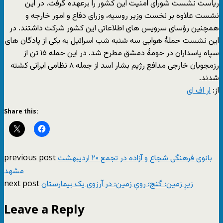
ریاست نشست شورای امنیت این کشور را برعهده گرفت. در این
نشست علاوه بر نخست وزیر روسیه، وزرای دفاع و امور خارجه و
همچنین رؤسای سرویس های اطلاعاتی این کشور شرکت داشتند. در
این نشست حملۀ هوایی سه شنبه شب اسرائیل به یکی از پادگان های
سپاه پاسداران در حومۀ دمشق مطرح شد. در این حمله ۱۵ تن از
رزمجویان خارجی مدافع رژیم بشار اسد از جمله ۸ نظامی ایرانی کشته
شدند.
از:
ار اف ای
Share this:
previous post
بانوی فرهنگی شجاع و آزاده در تجمع ۲۰ اردیبهشت
مشهد
next post
زیرِ زمین: گنج؛ رویِ زمین: در آرزوی یک بیمارستان
Leave a Reply