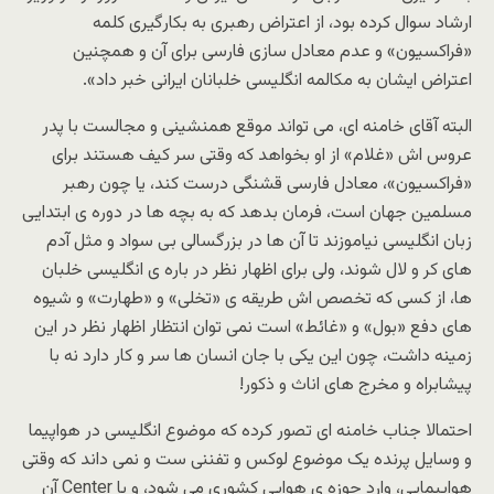
ارشاد سوال کرده بود، از اعتراض رهبری به بکارگیری کلمه
«فراکسیون» و عدم معادل سازی فارسی برای آن و همچنین
اعتراض ایشان به مکالمه انگلیسی خلبانان ایرانی خبر داد».
البته آقای خامنه ای، می تواند موقع همنشینی و مجالست با پدر
عروس اش «غلام» از او بخواهد که وقتی سر کیف هستند برای
«فراکسیون»، معادل فارسی قشنگی درست کند، یا چون رهبر
مسلمین جهان است، فرمان بدهد که به بچه ها در دوره ی ابتدایی
زبان انگلیسی نیاموزند تا آن ها در بزرگسالی بی سواد و مثل آدم
های کر و لال شوند، ولی برای اظهار نظر در باره ی انگلیسی خلبان
ها، از کسی که تخصص اش طریقه ی «تخلی» و «طهارت» و شیوه
های دفع «بول» و «غائط» است نمی توان انتظار اظهار نظر در این
زمینه داشت، چون این یکی با جان انسان ها سر و کار دارد نه با
پیشابراه و مخرج های اناث و ذکور!
احتمالا جناب خامنه ای تصور کرده که موضوع انگلیسی در هواپیما
و وسایل پرنده یک موضوع لوکس و تفننی ست و نمی داند که وقتی
هواپیمایی، وارد حوزه ی هوایی کشوری می شود، و با Center آن