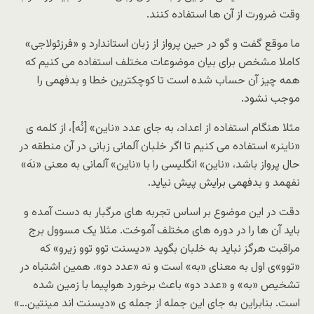
وقت ضرورت از آن ها استفاده کنند.
ما موقع گفت و گو در حین پرواز از زبان استاندارد و «فرزئولاجی»
کاملا مشخص برای بیان موضوعات مختلف استفاده می کنیم که
همه چیز آن حساب شده است تا کوچکترین خطا و بدفهمی را
موجب نشود.
مثلا هنگام استفاده از اعداد، به جای عدد «ناین» [نُه]، از کلمه ی
«ناینر» استفاده می کنیم تا اگر خلبان آلمانی زبانی در آن منطقه در
حال پرواز باشد، «ناین» انگلیسی را با «ناین» آلمانی به معنی «نهَ»
نفهمد و بدفهمی برایش پیش نیاید.
دقت در این موضوع بر اساس تجربه های مرگبار به دست آمده و
باید آن ها را در دوره های مختلف آموخت. مثلا یک مسوول برج
مراقبت هرگز نباید به خلبان بگوید «دیسنت توو توو زیرو» که
«توو»ی اول به معنای «به» است و نه «عدد دو». همین اشتباه در
تشخیص «به» و «عدد دو» باعث برخورد هواپیما با زمین شده
است. بنابراین به جای این جمله از جمله ی «دیسنت اند مینتین…»