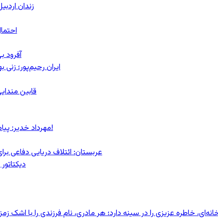
زندان اردبیل؛ احراز هویت ۵۴ شهرو
احتمال
آفرود ب
ایران رحیم‌پور؛ زنی 
قابین مندایی
مهرداد خدیر: پیام روشن پزشکیان در گفت‌و‌گوی تصویری با مرد نامرئی: من هستم!
عربستان: ائتلاف دریایی دفاعی بر
دیکتاتور 
ای، خاطره عزیزی را در سینه دارد؛ هر مادری، نام فرزندی را با اشک زمز