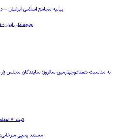
بیانیه مجامع اسلامی ایرانیان 
جبهه ملی ایران-خا
به مناسبت هفتادوچهارمین سالروز: نمایندگان مجلس زار می‌زدند/ تهران در آتش؛ ۳۰ تیر
ثبت ۷۱ اعدام در ژوئیه؛ شمار اعدام‌ها در سال ۲۰۲۶ به دست‌کم ۴۴۴ نفر رسید
مستند یحیی سرخانی؛ ش