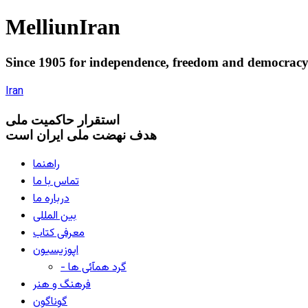
Melliun
Iran
Since 1905 for
independence
,
freedom
and
democrac
Iran
استقرار
حاکميت ملی
هدف نهضت ملی ایران است
راهنما
تماس با ما
درباره ما
بین المللی
معرفی کتاب
اپوزیسیون
- گرد همآئی ها
فرهنگ و هنر
گوناگون