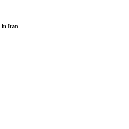
y
in
Iran