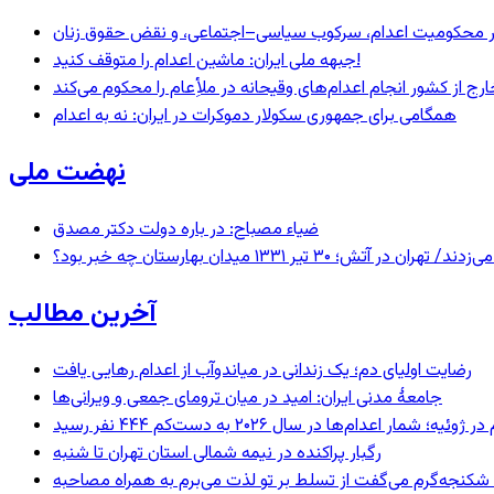
– در محکومیت اعدام، سرکوب سیاسی–اجتماعی، و نقض حقوق زنان
جبهه ملی ایران: ماشین اعدام را متوقف کنید!
رج از کشور انجام اعدام‌های وقیحانه در ملأِعام را محکوم می‌کند
همگامی برای جمهوری سکولار دموکرات در ایران: نه به اعدام
نهضت ملی
ضیاء مصباح: در باره دولت دکتر مصدق
 ۱۳۳۱ میدان بهارستان چه خبر بود؟
آخرین مطالب
رضایت اولیای دم؛ یک زندانی در میاندوآب از اعدام رهایی یافت
جامعهٔ مدنی ایران: امید در میان ترومای جمعی و ویرانی‌ها
رگبار پراکنده در نیمه شمالی استان تهران تا شنبه
کنجه‌گرم می‌گفت از تسلط بر تو لذت می‌برم به همراه مصاحبه