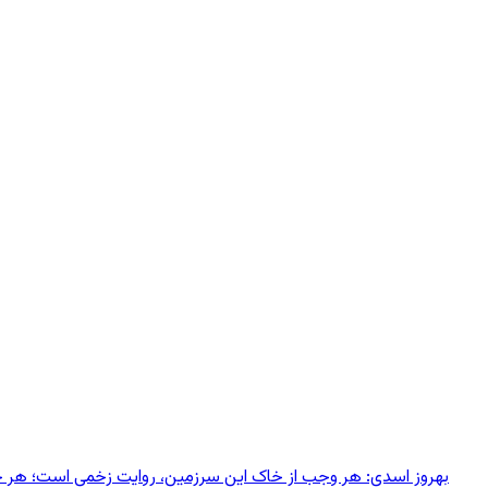
بهروز اسدی: هر وجب از خاک‌ این سرزمین، روایت زخمی است؛ هر خانه‌