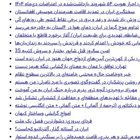
ند بازداشت‌شده در اعتراضات دی‌ماه ۱۴۰۴
سختگیری ایران در تمدید اقامت هنرمندان موسیقی افغانستان
 وزش باد شدید و رعد و برق در برخی نقاط کشور طی روزهای آتی
تداوم موج گرما در ایران؛ دمای هوا در ۶استان به ۵۰درجه می‌رسد
ی‌ضابطه، تهدیدی برای طبیعت ایران/ آغاز برخورد قاطع با متخلفان
بهایی که خودش را اعدام کردند و فرزندش را سپردند به زندان‌بان‌ها
35 امین سالروز قتل شاپور بختیار و سروش کتیبه
؛ یکی از کهن‌ترین آیین‌های ازدواج جهان هنوز در ایران زنده است
تهران: توافق با عمان به معنای بازگشایی تنگه هرمز نیست
خبر «وخامت حال» مجتبی خامنه‌ای در بالاترین سطوح نظام
مهرزاد بروجردی: آنچه ترور پدرم درباره جنگ ایران به من آموخت
ای مقابله با تهدیدهای منطقه‌ای و حفاظت از کشتیرانی تشکیل شد
و دیکتاتوری (ترجمه از آلمانی) + متن آلمانی + متن انگلیسی نوشته
‌امواجِ گرانشی وساختارِ کیهان
فردای پیروزی؛ دشوارترین فصل یک ملت
ایران در آستانه گذار، آلترناتیو کجاست؟
مه می‌کند و هر پدری، قامت خمیده‌اش را بر سنگینی اندوه استوار