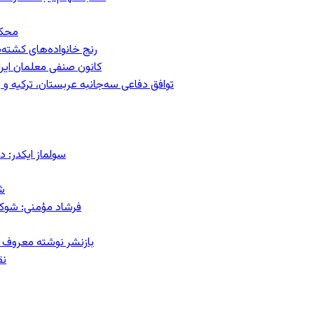
محکومیت
رنج خانواده‌های کشته‌
کانون صنفی معلمان ایران
توافق دفاعی سه‌جانبه عربستان، ترکیه 
سولماز ایکدر: د
ش
فرشاد مؤمنی: شوک‌د
بازنشر نوشته معروف م
نق