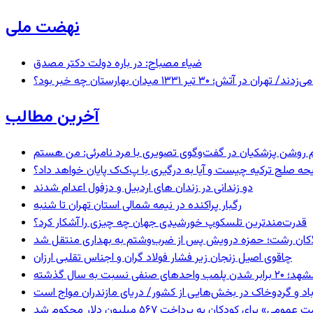
نهضت ملی
ضیاء مصباح: در باره دولت دکتر مصدق
 ۱۳۳۱ میدان بهارستان چه خبر بود؟
آخرین مطالب
یحه صلح ترکیه چیست و آیا به درگیری با پ‌ک‌ک پایان خواهد داد؟
دو زندانی در زندان های اردبیل و دزفول اعدام شدند
رگبار پراکنده در نیمه شمالی استان تهران تا شنبه
قدرت‌مندترین تلسکوپ خورشیدی جهان چه چیزی را آشکار کرد؟
لاکان رشت؛ حمزه درویش پس از ضرب‌وشتم به بهداری منتقل شد
چاقوی اصیل زنجان زیر فشار فولاد گران و اجناس تقلبی ارزان
 برابر شدن پلمب واحدهای صنفی نسبت به سال گذشته
اد و گردوخاک در بخش‌هایی از کشور/ دریای مازندران مواج است
 برای کودکان به پرداخت ۵۶۷ میلیون دلار محکوم شد