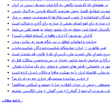
در هفته‌ای که گذشت؛ نگاهی به گزارشات محیط زیستی در ایران
 شقایق افشار نجفی هنرمند ۱۸ساله قزوینی به ۹سال حبس
شدگان اعتراضات؛ از پلمب کسب‌وکارها تا ممنوعیت حضور بر مزار
: مبارزه برای لغو اعدام بخشی از مبارزه برای آزادی و عدالت است
و پاکستان امضا شد؛ حمله به یک عضو، حمله به همه تلقی می‌شود
گزارش یورونیوز؛ آیا ایران واقعا در آستانه انقلاب است؟
جزئیات و ابهامات توافق بر سر تنگه هرمز به روایت رویترز
امیر طاهری – ایران: نمایشگاه شکست‌خوردگان شکست‌ناپذیر
بیری شورای عالی امنیت ملی؛ کرسی‌ای که از قانون قدرتمندتر است
برگزاری مراسم یادبود شاپور بختیار در سی‌وپنجمین سالگرد قتل او
هر در خاموشی؛ قبض‌های نجومی و موتور برق یک میلیارد تومانی
رمانی، اقتصاد ایران را به بهشت مافیا و دلالان تبدیل کرده است
از «خیبر یونایتد» محمدباقر خرازی چه به یاد داریم؟
صطفی رحیمی در دوران انقلاب: چرا با جمهوری اسلامی مخالفم؟
اب ضرورت (ترجمه از آلمانی) + متن آلمانی + متن انگلیسی نوشته
ادامه مطالب...