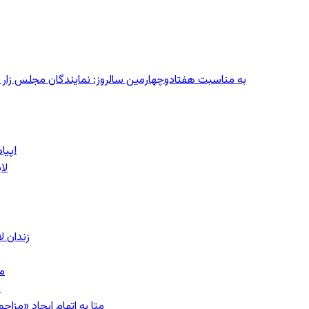
به مناسبت هفتادوچهارمین سالروز: نمایندگان مجلس زار می‌زدند/ تهران در آتش؛ ۳۰ تیر
پیام روشن پزشکیان در گفت‌و‌گوی تصویری با مرد نامرئی: من هستم!
لا
زندان 
مشهد؛ ۲۰
ب
متا به اتهام ایجاد «مزاحمت عمومی»