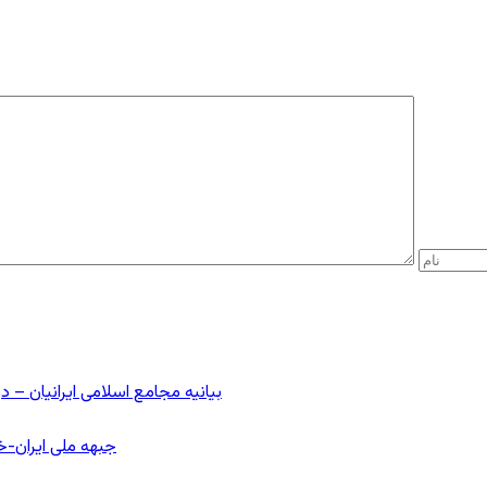
بیانیه مجامع اسلامی ایرانیان 
جبهه ملی ایران-خا