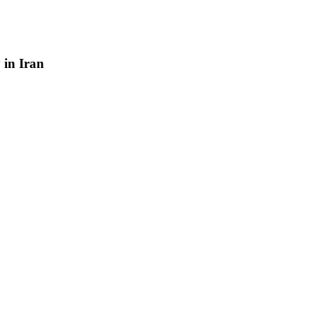
y
in
Iran