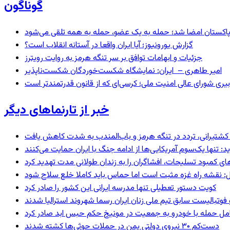
گوناگون
و پاکستان امضا شد؛ حمله به یک عضو، حمله به همه تلقی می‌شود
گزارش یورونیوز؛ آیا ایران واقعا در آستانه انقلاب است؟
جزئیات و ابهامات توافق بر سر تنگه هرمز به روایت رویترز
امیر طاهری – ایران: نمایشگاه شکست‌خوردگان شکست‌ناپذیر
بیری شورای عالی امنیت ملی؛ کرسی‌ای که از قانون قدرتمندتر است
خبر از تارنماهای دیگر
ای کشتیرانی، تردد در تنگه هرمز و باب‌المندب به شدت کاهش یافت
 تنها یک‌سوم آمریکایی‌ها از ادامه جنگ با ایران حمایت می‌کنند
های کمبود تسلیحات، افشاگران را به زندان طولانی مدت تهدید کرد
: نقشه راه غزه مثبت است اما حماس باید کاملا خلع سلاح شود
کویت دستور تعطیلی تنها مدرسه ایرانی این کشور را صادر کرد
 فوتبالیست سابق تیم ملی زنان ایران رسما شهروند استرالیا شدند
عامل حمله با خودرو به جمعیت در مونیخ حکم حبس ابد صادر کرد
دست‌کم ۳۰ نیروی دولتی یمن در حملات حوثی‌ها کشته شدند