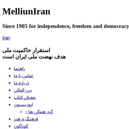
Melliun
Iran
Since 1905 for
independence
,
freedom
and
democrac
Iran
استقرار
حاکميت ملی
هدف نهضت ملی ایران است
راهنما
تماس با ما
درباره ما
بین المللی
معرفی کتاب
اپوزیسیون
- گرد همآئی ها
فرهنگ و هنر
گوناگون