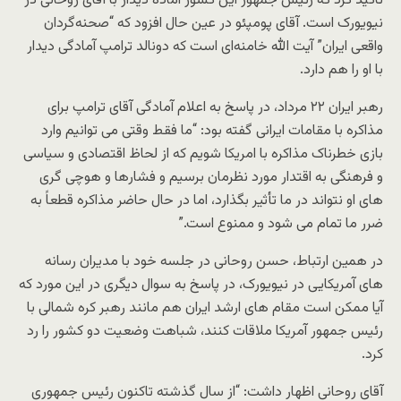
تاکید کرد که رئیس جمهور این کشور آماده دیدار با آقای روحانی در
نیویورک است. آقای پومپئو در عین حال افزود که “صحنه‌گردان
واقعی ایران” آیت الله خامنه‌ای است که دونالد ترامپ آمادگی دیدار
با او را هم دارد.
رهبر ایران ۲۲ مرداد، در پاسخ به اعلام آمادگی آقای ترامپ برای
مذاکره با مقامات ایرانی گفته بود: “ما فقط وقتی می توانیم وارد
بازی خطرناک مذاکره با امریکا شویم که از لحاظ اقتصادی و سیاسی
و فرهنگی به اقتدار مورد نظرمان برسیم و فشارها و هوچی گری
های او نتواند در ما تأثیر بگذارد، اما در حال حاضر مذاکره قطعاً به
ضرر ما تمام می شود و ممنوع است.”
در همین ارتباط، حسن روحانی در جلسه خود با مدیران رسانه
های آمریکایی در نیویورک، در پاسخ به سوال دیگری در این مورد که
آیا ممکن است مقام های ارشد ایران هم مانند رهبر کره شمالی با
رئیس جمهور آمریکا ملاقات کنند، شباهت وضعیت دو کشور را رد
کرد.
آقای روحانی اظهار داشت: “از سال گذشته تاکنون رئیس جمهوری