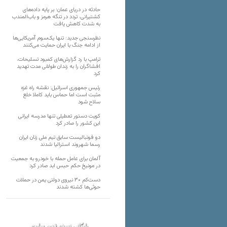
حادثه در دریای عمان؛ بر پایه داده‌های
کشتیرانی، تردد در تنگه هرمز و باب‌المندب
به شدت کاهش یافت
نظرسنجی جدید: تنها یک‌سوم آمریکایی‌ها
از ادامه جنگ با ایران حمایت می‌کنند
ترامپ با رد گزارش‌های کمبود تسلیحات،
افشاگران را به زندان طولانی مدت تهدید
کرد
رئیس‌ جمهوری اسرائیل: نقشه راه غزه
مثبت است اما حماس باید کاملا خلع
سلاح شود
کویت دستور تعطیلی تنها مدرسه ایرانی
این کشور را صادر کرد
دو فوتبالیست سابق تیم ملی زنان ایران
رسما شهروند استرالیا شدند
آلمان برای عامل حمله با خودرو به جمعیت
در مونیخ حکم حبس ابد صادر کرد
دست‌کم ۳۰ نیروی دولتی یمن در حملات
حوثی‌ها کشته شدند
بایگانی نسخه قدیم سایت