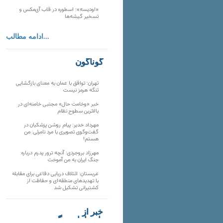
«اودیسه»؛ اسطوره در قاب آی‌مکس و
تسخیر گیشه‌ها
ادامه مطالب...
گوناگون
تهران: توافق با عمان به معنای بازگشایی
تنگه هرمز نیست
خبر «وخامت حال» مجتبی خامنه‌ای در
بالاترین سطوح نظام
مهرداد خدیر: پیام روشن پزشکیان در
گفت‌و‌گوی تصویری با مرد نامرئی: من
هستم!
مهرزاد بروجردی: آنچه ترور پدرم درباره
جنگ ایران به من آموخت
عربستان: ائتلاف دریایی دفاعی برای مقابله
با تهدیدهای منطقه‌ای و حفاظت از
کشتیرانی تشکیل شد
خبر از
تارنماهای دیگر