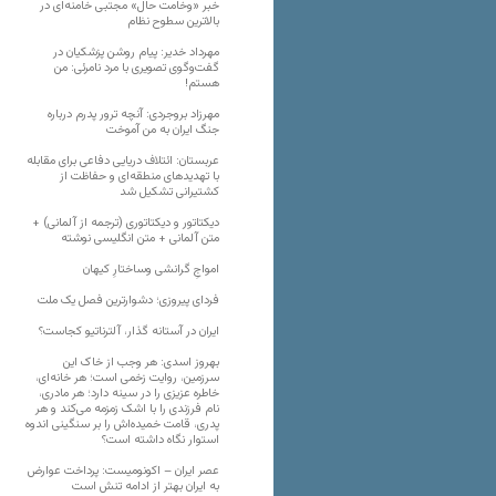
خبر «وخامت حال» مجتبی خامنه‌ای در
بالاترین سطوح نظام
مهرداد خدیر: پیام روشن پزشکیان در
گفت‌و‌گوی تصویری با مرد نامرئی: من
هستم!
مهرزاد بروجردی: آنچه ترور پدرم درباره
جنگ ایران به من آموخت
عربستان: ائتلاف دریایی دفاعی برای مقابله
با تهدیدهای منطقه‌ای و حفاظت از
کشتیرانی تشکیل شد
دیکتاتور و دیکتاتوری (ترجمه از آلمانی) +
متن آلمانی + متن انگلیسی نوشته
‌امواجِ گرانشی وساختارِ کیهان
فردای پیروزی؛ دشوارترین فصل یک ملت
ایران در آستانه گذار، آلترناتیو کجاست؟
بهروز اسدی: هر وجب از خاک‌ این
سرزمین، روایت زخمی است؛ هر خانه‌ای،
خاطره عزیزی را در سینه دارد؛ هر مادری،
نام فرزندی را با اشک زمزمه می‌کند و هر
پدری، قامت خمیده‌اش را بر سنگینی اندوه
استوار نگاه داشته است؟
عصر ایران – اکونومیست: پرداخت عوارض
به ایران بهتر از ادامه تنش است