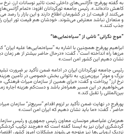
کاهش داده‌اند.». رئیس جامعه تورگردانان افزود: «تمام آژانس‌های خ
می‌کنند از قیمت ارز در کشورمان اطلاع دارند و این بازار را رصد می‌
و متعادل نباشد معترض می‌شوند. خودشان هم قیمت تور ایران را پ
جذب کنند.»
“موج نگرانی” ناشی از “سیاه‌نمایی‌ها”
ابراهیم پورفرج همچنین با اشاره به “سیاه‌نمایی‌ها علیه ایران” که 
مرزها راه انداخته است”، گفت: «درحال حاضر ‌بیشتر از هر زمان دیگ
نشان دهیم این کشور امن است.»
رئیس جامعه تورگردانان ایران در ادامه ضمن تأکید بر ضرورت تبل
بزرگ و موثر” برون‌مرزی، به ناتوانی بخش خصوصی در تأمین هزینه‌
نرخ ارز” پرداخت و گفت: «برای همین از سازمان میراث فرهنگی، 
می‌خواهیم در این مسیر همراه‌تر باشد و دست‌کم هزینه اجاره زمی
بین‌المللی را تقبل کند.»
پورفرج در نهایت ضمن تأکید بر لزوم اقدام “سریع‌تر” سازمان می
حاضر”، گفت: «ما باید نشان دهیم که ایران امن است.»
هم‌زمان علیاصغر مونسان، معاون رئیس جمهوری و رئیس سازمان
گردشگری ایران نیز به ایسنا گفته است که «هرچند ترکیب گردشگران ت
نزدیک اروپایی‌ها نیز متوجه می‌شوند مشکلات امروز کشور، اقتصا