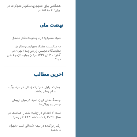
همگامی برای جمهوری سکولار دموکرات در
ایران: نه به اعدام
نهضت ملی
ضیاء مصباح: در باره دولت دکتر مصدق
به مناسبت هفتادوچهارمین سالروز:
نمایندگان مجلس زار می‌زدند/ تهران در
آتش؛ ۳۰ تیر ۱۳۳۱ میدان بهارستان چه خبر
بود؟
آخرین مطالب
رضایت اولیای دم؛ یک زندانی در میاندوآب
از اعدام رهایی یافت
جامعهٔ مدنی ایران: امید در میان ترومای
جمعی و ویرانی‌ها
ثبت ۷۱ اعدام در ژوئیه؛ شمار اعدام‌ها در
سال ۲۰۲۶ به دست‌کم ۴۴۴ نفر رسید
رگبار پراکنده در نیمه شمالی استان تهران
تا شنبه