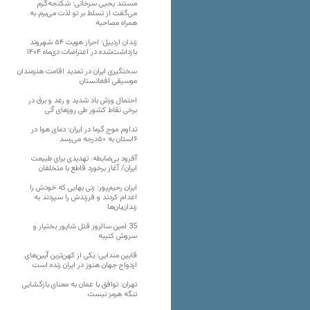
مستند یحیی سرخانی؛ شکنجه‌گرم
می‌گفت از تسلط بر تو لذت می‌برم به
همراه مصاحبه
زندان اردبیل؛ احراز هویت ۵۴ شهروند
بازداشت‌شده در اعتراضات دی‌ماه ۱۴۰۴
سختگیری ایران در تمدید اقامت هنرمندان
موسیقی افغانستان
احتمال وزش باد شدید و رعد و برق در
برخی نقاط کشور طی روزهای آتی
تداوم موج گرما در ایران؛ دمای هوا در
۶استان به ۵۰درجه می‌رسد
آفرود بی‌ضابطه، تهدیدی برای طبیعت
ایران/ آغاز برخورد قاطع با متخلفان
ایران رحیم‌پور؛ زنی بهایی که خودش را
اعدام کردند و فرزندش را سپردند به
زندان‌بان‌ها
35 امین سالروز قتل شاپور بختیار و
سروش کتیبه
قابین مندایی؛ یکی از کهن‌ترین آیین‌های
ازدواج جهان هنوز در ایران زنده است
تهران: توافق با عمان به معنای بازگشایی
تنگه هرمز نیست