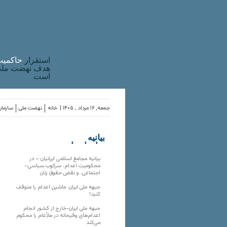
استقرار
حاکميت
هدف نهضت ملی 
است
جمعه, ۱۶ مرداد , ۱۴۰۵ |
خانه
نهضت ملی
سازمان
بیانیه
سازمان‌های
ملی
بیانیه مجامع اسلامی ایرانیان – در
محکومیت اعدام، سرکوب سیاسی–
اجتماعی، و نقض حقوق زنان
جبهه ملی ایران: ماشین اعدام را متوقف
کنید!
جبهه ملی ایران-خارج از کشور انجام
اعدام‌های وقیحانه در ملأِعام را محکوم
می‌کند