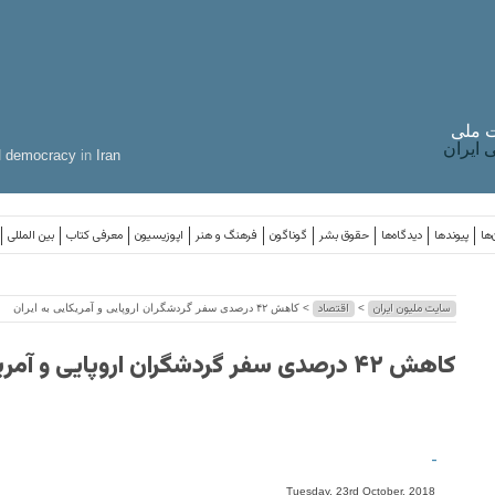
 ملی
ایران
d
democracy
in
Iran
‌ها
پیوندها
دیدگاه‌ها
حقوق بشر
گوناگون
فرهنگ و هنر
اپوزیسیون
معرفی کتاب
بین المللی
سایت ملیون ایران
اقتصاد
>
> کاهش ۴۲ درصدی سفر گردشگران اروپایی و آمریکایی به ایران
کاهش ۴۲ درصدی سفر گردشگران اروپایی و آمریکایی به ایران
-
Tuesday, 23rd October, 2018