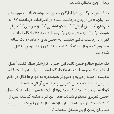
زندان اوین منتقل شدند.
به گزارش خبرگزاری هرانا، ارگان خبری مجموعه فعالان حقوق بشر
در ایران، ۵ تن از زنان بازداشت شده در اعتراضات مردادماه ۹۷، به
نام‌های “یاسمن آریانی”، “صبا کردافشاری”، “مژده رجبی”، “نیلوفر
هومانفر” و “سیده آذر حیدری” توسط شعبه ۲۸ دادگاه انقلاب
تهران به ریاست قاضی مقیسه به حبس‌های ۶ ماهه و یک ساله
محکوم شده و از هفته گذشته به بند زنان زندان اوین منتقل
شده‌اند.
یک منبع مطلع ضمن تائید این خبر به گزارشگر هرانا گفت: “طبق
احکام صادره توسط شعبه ۲۸ دادگاه انقلاب تهران به ریاست قاضی
مقیسه «مژده رجبی» و «نیلوفر هومانفر» به اتهام «اخلال در نظم
عمومی» به ۶ ماه حبس تعزیری و «یاسمن آریانی»، «صبا
کردافشاری» و «سیده آذر حیدری» از بابت همین اتهام به یک سال
حبس تعزیری محکوم شدند. همه این افراد هفته گذشته پس از
گذشت بیش از دو ماه از زمان بازداشت از زندان قرچک ورامین به
بند زنان زندان اوین منتقل شده‌اند”.